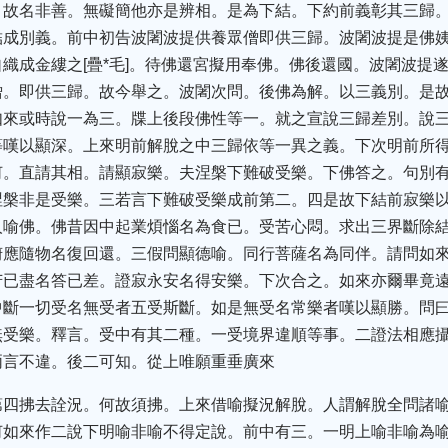
。故名非善。無礙簡他亦是辨相。是為下結。下約前義彰其三歸
結成別義。前中初告波闍波提供養眾僧即供三歸。波闍波提是佛
織成金縷之[疊*毛]。待佛還宮擬用奉佛。佛後還國。波闍波提
僧。即供三歸。故今舉之。波闍次問。後佛為解。以三義別。是
如來或時說一為三。牒上後段佛性等一。就之宣說三歸差別。說
等嘆以顯深。上來明前解脫之中三歸依等一異之義。下次明前所
何。直請其相。請顯寂樂。夫涅槃下難破受樂。下佛答之。句別
涅槃非是受樂。三若言下難破受樂成前第二。四是故下結前寂樂
人喻佛。佛昔因中起業煩惱名為食已。受苦心悶。求出三界斷除
俯應隨物名復回還。三假問顯德喻。同行菩薩名為同伴。請問如
苦已盡名答已差。證寂永安名得安樂。下次合之。如來亦爾畢竟
中斷一切受名無受者五受斯斷。如是無受名常樂者嘆以顯勝。問
無受樂。釋言。受中有其二種。一受境界違順等事。二證法相應
兩言不違。後二可知。從上唯願重垂廣來
第四拂去詮況。何故須拂。上來借喻擬況解脫。人謂解脫全問諸
何如來作二說下明喻非喻不得定說。前中有三。一明上喻非喻為