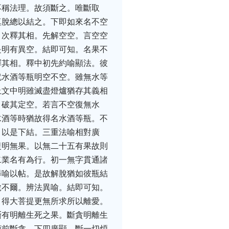
不稱法理。故須斷之。唯斷取
真脫總以結之。下即如來名不空
。次釋其相。先解空空。言空空
是明有異空。結即可知。名果不
釋其相。釋中初先約喻顯法。彼
就水酒等瓶明空不空。雖無水等
上文中明雖滅盡燈爐猶存其義相
。破其定空。若言不空復無水
水酒等時猶故得名水酒等瓶。不
。以是下結。三重法喻相對廣
復明無果。以無二十五有果故則
二業名有為行。初一無字貫通諸
舉喻以帖。是故解脫猶如彼瓶結
脫不爾。辨法異喻。結即可知。
。得大菩提更無所求所以離愛。
斷有明離生死之果。斷貪明離生
顯前斷貪。下四廣顯。斷一切煩