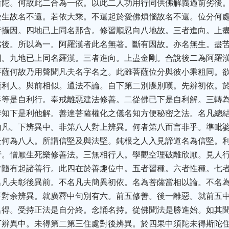
斯陀。何故此二合為一依。以此二人功用行同供佛解義過前劣後
受生故名不還。若依大乘。不還起於愛佛煩惱故名不還。位分何
者攝因。四地已上同名那含。修習順忍向八地故。三者進向。上
劣後。所以為一。阿羅漢者此名無著。斷有因故。亦名無生。盡
因。九地已上同名羅漢。三者進向。上盡金剛。合說後二為阿羅
菩薩何故乃用聲聞凡夫名字名之。此雖菩薩位分與彼小乘粗同。
嘆利人。與前相似。通法不論。自下第二別牒別嘆。先辨初依。
奉等是自利行。奉戒離惡建法修善。二從佛已下是自利解。三轉
善知下是利他解。善達菩薩權化之儀名知方便秘密之法。名凡總
內凡。下辨異中。非第八人對上辨異。何者第八而言非乎。準毗
云何為八人。所謂信堅及與法堅。鈍根之人入見諦道名為信堅。
行。憎厭生死樂修善法。三無相行人。學觀空理破離欣厭。見人
常隨有起諸善行。此四在於善趣位中。五者習種。六者性種。七
名凡夫彰後異前。不名凡夫簡異初依。名為菩薩當相以論。不名
下對余辨異。就廣釋中句別有六。前五修善。後一離惡。就前五
名得。受持正法是自分終。念誦名持。從佛聞法是勝進始。如其
下辨異中。未得第二第三住處對後辨異。於四果中須陀未得斯陀