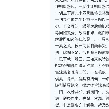
惱明斷惑因。一切生死明斷惑
一切生下第九十四明離怖畏得
一切眾生怖畏生死故受三歸以
少。下合可知。樂即解脫總以
等同體義分。故得相即。此門
解脫即如來等似若是一。一異
一異之義。後一問答明樂非受
四。此問不足。若具應言歸依
一已下就一辨三。三如來或時
歸故證知佛性決定涅槃。所證
當法施名唯有二門。一名義俱
俱異。隱顯互論具有四句。一
隨別隨異施名。攝詮從旨說為
二門。次辨其相。解初門中。
結。解後門中。先牒。次釋。
覺。非是翻名亦非解義。斯乃