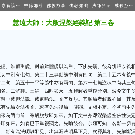
素食護生
戒除邪淫
佛教故事
佛教知識
法師開示
戒殺放生
慧遠大師：大般涅槃經義記 第三卷
先請。唯願重說。對前辨體說以為重。下佛先嘆。後為辨釋以義
逼切中別有七句。第二十三無動義中別有四句。第二十五希有義
有二句。第五十一平等義中亦有兩句。第六十七無迮狹中有其三
列名。二解釋。三結。四即如來。五難解者重複分別。然今文中
解釋中或但法說。或兼喻況。喻有反順。其順喻者解脫亦爾。其
或有先喻次法後喻。或有先法後喻。便罷。文相不定。今初句中
如來為簡向前二乘解脫故即如來。如下文中亦即涅槃虛空佛性決
唯即如來。如春已下重複顯之。先喻後合。余類可知。名斷一切
名。斷有為法明離邪見。出無漏法明具正見。次釋其相。先解斷