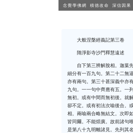
念覺學佛網
積德改命
深信因果
大般涅槃經義記第三卷
隋淨影寺沙門釋慧遠述
自下第三辨解脫相。迦葉
細分有一百九句。第二十二無
亦有兩句。第三十甚深義中亦
九句。一一句中齊應有五。一
無初。或有中間而無初後。就
卻不定。或有初法次喻後合。
相。兩喻兩合略無結文。次即
皆同爾。不能煩廣。故前諸句
是第八十九明離諸見。先列其