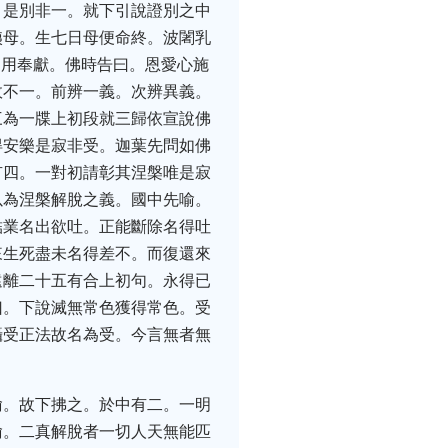
。是別非一。就下引說證別之中
姨母。生七日母便命終。波闍乳
遂用奉獻。佛時告曰。恩愛心施
故不一。前辨一義。次辨異義。
三為一牒上初段就三歸依宣說佛
得安樂是寂非受。迦葉先問如佛
有四。一對初請彰其涅槃唯是寂
以為涅槃解脫之義。國中先喻。
結業名出欲吐。正能斷除名得吐
來生死盡未名得差不。而復還來
遠離二十五有合上初句。永得已
曰。下說滅無常色獲得常色。受
攝受正法故名為受。今言無者無
喻。故下拂之。於中有二。一明
喻。二真解脫者一切人天無能匹