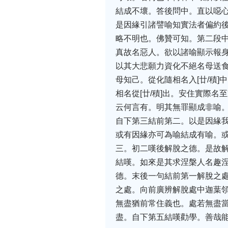
結成不壞。答後問中。直以噁
是因緣引諸譬喻知實法者偏約
略不明也。佛贊可知。第二段
真故名惡人。欲以諸喻顯示報身
以其大悲願力資化不絕名母送
母知己。從化隨相名入[廿/積
相名從[廿/積]出。安住實際
云何言有。明其無罪顯成非喻
自下第三結前第二。以是因緣我
或有因緣亦可為喻結成有喻。
三。初二嘆後解脫之德。是故
結嘆。如來是其求涅槃人名趣
德。末後一句結前第一解脫之
之處。向前廣辨解脫處中迦葉
無盡猶前常住義也。處若無盡
盡。自下第五結嘆勸學。善哉