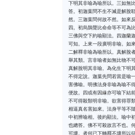
下明其非喻為喻所以。三如無
答。初迦葉問不生不滅是解脫
然。三迦葉問何故不然。如來
四。初烏鵲聲比命命等不可為
三佛與空下約喻顯法。四迦蘭
可知。上來一段廣明非喻。如
二解釋非喻為喻所以。真解脫
舉其類。言非喻者如無比物不
真解脫明其非喻。為化生下明
不得定說。迦葉先問若當是喻
害佛喻。明佛法身非喻為喻不
便故。四或有因緣亦可喻下結
不可得殺類明非喻。欲害得罪
相逼真名害如來。法身平等不
中初辨喻相。後約顯法。喻中
也總答。佛不可殺故言不也。
可壞。者何已下轉釋不壞所以