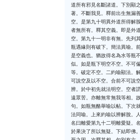
道所有邪見名斷諸道。下別顯
著。不斷我見。釋前出生無漏
空。是第九十明異外道所得解
者無所有。釋其空義。即是外
空。第九十一明非有無。先列
瓶遇緣則有破下。簡法異喻。
是空義也。猶故得名為水等瓶
似。如是瓶下明空不空。不可
等。破定不空。二約喻顯法。
可說空及以不空。合前不可說
辨。於中初先就法明空。空者
遠眾苦。亦離無常無我等相。
句。如瓶無酪舉喻以帖。下次
法同喻。上來約喻以辨解脫。
名曰離愛第九十二明離愛疑。
於果決了所以無疑。下結即佛
死之因。次釋其相。句別有六