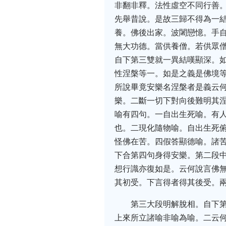
非翻非釋。法性虛空不同行善
先舉昔說。是故三歸不得為一
養。佛後出家。波闍戀憶。手自
無大功德。當供養僧。若供眾
自下第三雙就一異結嘆顯深。
性涅槃等一。如是之義是佛境
所說畢竟安樂名涅槃者是義云
樂。二斷一切下對向後難明其
喻有四句。一自出生死喻。有
也。二現化隨物喻。自出生死
怪佛在苦。四假答顯德喻。諸
下合第四句身得安樂。第二段
想行識亦復如是。云何說言佛
其初受。下言得者得其後受。
第三大段明解脫相。自下
上來所立諸喻非喻為喻。二云