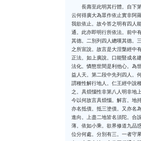
長壽至此明其行體。自下
云何得廣大為眾作依止實非阿
我欲依止。故今答之明有四人
通。此亦即明行所依法。前中
其德。二別列四人總嘆其德。
之所宣說。故言是大涅槃經中
正法。如上廣說。口能豎成名
法化。憐愍世間是利他心。為
益人天。第二段中先列四人。
謂種性解行地人。仁王經中說
之。具煩惱性非第八人明非地
今以何故言具煩惱。解言。地
亦名抵債。抵三塗債。又亦名
進向。上盡二地皆名須陀。合
薄。依如小乘。欲界修道九品
位分何處。分別有三。一者守