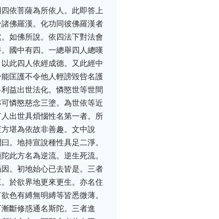
明四依菩薩為所依人。此即答上
於諸佛羅漢。化功同彼佛羅漢者
處。如佛所說。依四法下對法會
養。國中有四。一總舉四人總嘆
。以此四人依經成德。又此經中
身能匡護不令他人輕謗毀呰名護
多利益出世法化。憐愍世等世間
亦可憐愍慈念三塗。為世依等近
有人出世具煩惱性名第一者。所
恆方堪為依故非善趣。文中說
問曰。地持宣說種性具足二淨。
須陀此方名為逆流。逆生死流。
攝因。初地始心已去皆是。三者
來。於欲界地更來更生。亦名住
言欲色有縛無明縛等皆悉微薄。
下漸斷修惑通名斯陀。三者進