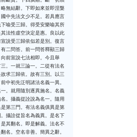
。略無結辭。下即如來並即涅槃
。國中先法文少不足。若具應言
免下喻受三歸。得受安樂喻其所
是其法性虛空決定是惠。良以此
前宣說受三歸依似若是別。復言
。有二問答。前一問答釋顯三歸
。向前宣說七法相即。今且舉
有三。一就三論一。二從有法名
畏故求三歸依。故有三別。以三
。前中初先泛明諸法名義一異。
俱一。就用隨別逐異施名。名義
施名。攝義從詮說為名一。隨用
異是第三門。有法名義俱異是第
別。攝詮從旨名為義異。是名下
。是其翻名。即是解義。法名不
是翻名。空名非善。簡異之辭。