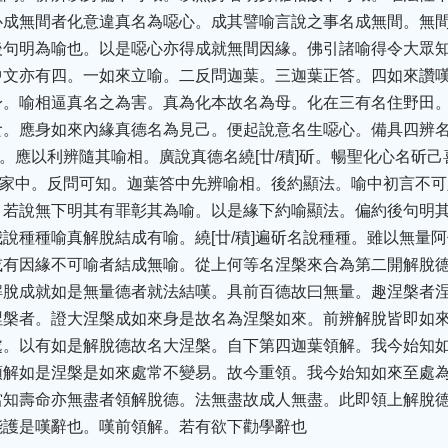
心成無間者化意違真名為噁心。成其譬喻言說之事名成無間。無
後句明為喻也。以是噁心亦得成就無間因緣。佛引諸喻得令大眾
中文亦有四。一如來立喻。二反問迦葉。三迦葉正答。四如來讚
。喻相逼真名之為害。真為化本故名為母。化在三有名住野田。在
食。應身如來內緣真德名為見己。便起說意名生噁心。備具四辨
]中。應以利辨隨其喻相。廣說真德名繞[廿/積]斫。暢聖化心名斫
名至家中。反問可知。迦葉答中先辨喻相。後約顯法。喻中初言不
。若說無下明其有罪彰其為喻。以是緣下約喻顯法。偏約後句明
說種種喻真解脫結成有喻。繞[廿/積]遍斫名說種種。雖以無量
或有因緣不可喻者結成無喻。從上何等名涅槃來合為第二開解脫
解脫成就如是無量德者就法結嘆。具前百德故曰無量。趣涅槃者
涅槃者。證大涅槃成如來身是故名為涅槃如來。前辨解脫皆即如
處。以有如是解脫德故名大涅槃。自下第四迦葉領解。我今始知
領解如是涅槃是如來處常不變易。故今重領。我今始知如來至處
當知壽命亦無盡者領解脫德。法無盡故成人無盡。此即領上解脫
能護是嘆辭也。嘆前領解。若有欲下勸學辭也