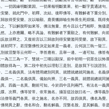
果。一切因緣明斷業因。一切果報明斷業果。初一斷字貫通諸句
受安樂。就此門中。初釋。次結。後即佛等。有難解者下重分別
三歸故得受安樂。次以喻顯。鹿畏獵師喻生怖畏生死煩惱。既得
結之。下以解脫即如來等。佛法無量。然今且以七門相即。無儘
既然。上亦應爾。略不具論。有難解者下重顯之。有何難解。向
相反故須釋之。又復前言以三歸故則得安樂濫同受樂。故下顯異
。就初問下。若涅槃佛性決定如來是一義者。云何說三執一疑三
既別彼涅槃等云何即一。準答應有。且舉一邊。一邊可知。佛答
說一為三三為一下。雙就一三嘆以顯深。前中初明一切眾生以怖
同體故得為一。第二段中初先以理彰三是別。是故我下引說證別
一。二名義俱異。法有體用總別同異。就體就總就同施名。名義
名義俱一。二名義俱異。備如向辨。三名一義異。就體就總就同
義異。四義一名異。翻前可知。今於四中且列兩門。有法名一義
先牒。次釋。佛等皆常。依常施名。攝旨從詮故曰名一。佛等義
佛法僧等義門各異。依之施名。名亦不同。故四俱異。佛名為覺
對佛簡異之辭。僧名和合。翻名解義。涅槃名脫。是其解義。非