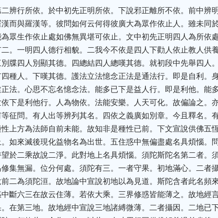
第二辨行所依。於中初先正明所依。下說邪正離所不依。前中辨
羅漢而與羅漢等。彼問如何云何得彼廣大為眾作依止人。雖未同
能為眾生作依止處如佛無異堪可依止。文中初先正明四人為所依
有二。一明四人德行相貌。二我今不依是四人下勸人依止教人供
三別牒四人別顯其德。四總結四人總嘆其德。就初段中先舉四人
有四種人。下嘆其德。護法立法憶念正法是通法行。即是自利。
建正法。心思不忘名憶念法。能多已下是益人行。即是利他。能
世依下是利他行。人為物依。法能安樂。人天可化。故偏論之。
何等征問。有人出等辨列其名。四依之義廣如別章。今且釋名。
種性上方為法師自前未能。故知非是種性已前。下文宣說供佛五
上。如來滅後現化益物名為出世。五住惑中無偏盡處名具煩惱。
持望於二乘故說二淨。此對地上名具煩惱。須陀斯陀名第二者。
為修集無漏。位分何處。須陀有三。一者守果。初地滿心。二者
說前二為須陀洹。故地論中宣說初地以為見道。斯陀含者此名頻
惑中斷六三在故云住薄。若依大乘。三界修惑皆能薄之。故地經
果。在第三地。故地經中宣說三地諸縛微薄。二者攝因。二地已