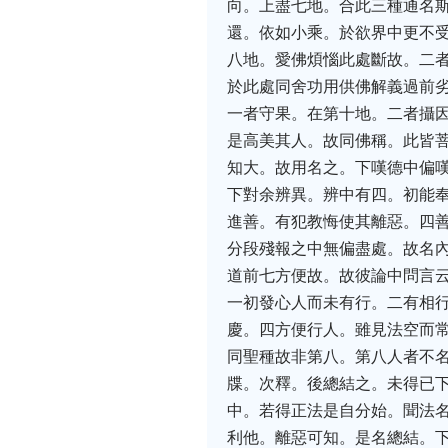
向。上盡七地。合此三種通名
還。依如小乘。於欲界中更不
八地。愛佛煩惱此處斷故。二
於此處同舍功用供佛解義過前
一者守果。在第十地。二者攝
是高美其人。故同佛稱。此皆
知大。故用名之。下嘆德中偏
下對余辨異。辨中有四。初能
進善。有犯教悔使其離惡。四
分段殘報之中無偏盡處。故名
道前七方便故。故彼論中問言
一初發心人而未有行。二有相
慶。四方便行人。雖見法空而
同聖種故非第八。第八人者不
牒。次釋。後總結之。未得已
中。若得正法是自分始。聞法
利他。離惡可知。是名總結。