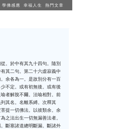
學佛感應
幸福人生
熱門文章
相從。於中有其九十四句。隨別
中有其二句。第二十六虛寂義中
句。余各為一。是故別分有一百
多少不定。或有初無後。或有後
反喻者解脫不爾。法喻相對。前
先列其名。名離系縛。次釋其
定菩提一切佛法。以彼類余。余
有為之法出生一切無漏善法者。
漏。斷塞諸道總明斷漏。斷諸外