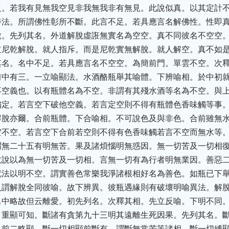
之。若我有見無我空見非我無我非有無見。此說似真。以其定計
善法。所謂佛性彰所不斷。此言不足。若具應言名解佛性。性即
脫。先列其名。外道解脫虛誑無實名為空空。真不同彼名不空空
道尼乾解脫。就人指斥。而是尼乾實無解脫。就人解空。真不如
其名。名中不足。若具應言名不空空。為簡前門。單雲不空。次
前中有三。一立喻顯法。水酒酪瓶舉其喻體。下辨喻相。於中初
不空義也。以有瓶體名為不空。非謂有其殘水酒等名為不空。與
偏定。若言空下破他空義。若言定空則不得有瓶體色香味觸等事
解脫亦爾。合前瓶體。下合喻相。不可說色及與非色。合前雖無
空不空。若言空下合前若空則不得有色香味觸若言不空而無水等
謂無二十五有明無苦。果及諸煩惱明無惑因。無一切苦及一切相
故說以為無一切苦及一切相。言無一切有為行者明無業因。善惡
就法以明不空。謂實善色常樂我淨諸根相好名為善色。如瓶已下
人謂解脫全同彼喻。故下辨異。彼瓶遇緣則有破壞明喻異法。解
名中略故但云離愛。初先列名。次釋其相。先立反喻。下明不同
。重顯可知。斷諸有貪第九十三明其遠離生死因果。先列其名。
。前二略顯。斷一切相顯前斷有。謂斷無常苦等諸相。斷一切縛