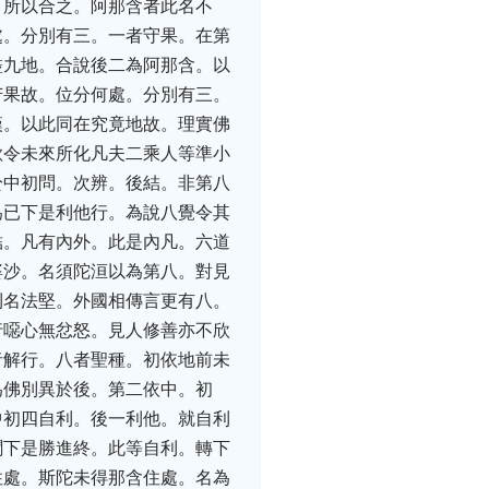
。所以合之。阿那含者此名不
處。分別有三。一者守果。在第
盡九地。合說後二為阿那含。以
苦果故。位分何處。分別有三。
漢。以此同在究竟地故。理實佛
欲令未來所化凡夫二乘人等準小
於中初問。次辨。後結。非第八
為已下是利他行。為說八覺令其
結。凡有內外。此是內凡。六道
婆沙。名須陀洹以為第八。對見
利名法堅。外國相傳言更有八。
行噁心無忿怒。見人修善亦不欣
者解行。八者聖種。初依地前未
為佛別異於後。第二依中。初
中初四自利。後一利他。就自利
聞下是勝進終。此等自利。轉下
住處。斯陀未得那含住處。名為