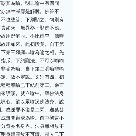
下彰其為喻。明非喻中有四問
空亦無生滅應是解脫。佛答不
中不也總答。下別顯之。句別有
次責如來。無異葶下顯佛不應。
妙故用況解脫。不比虛空。佛嘆
德故即如來。此初段竟。自下第
自下第三類顯非喻為喻之相。先
事指斥。下約顯法。不可以喻喻
喻非喻為喻。自下第二明喻非喻
不定。故不定說。文別有四。初
說種種譬喻已下結前第二。乘言
如來讚嘆。就立喻中。舉佛法身
以嗔心。欲以眾喻況佛法身。說
問。成逆罪不復是二問。迦葉答
故成無間顯成為喻。前中初言不
身分齊亦名身界。法身離相故不
下明身體寂故不可壞。是人已下