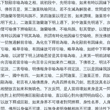
比下類顯非喻為喻之相。就初段中。先明非喻。如來有時以因緣
耶。佛答言是。第二迦葉執喻同法。若不生滅為解脫者。世間虛
反問迦蘭等聲同烏鵲不。第四迦葉以理正答。如來讚嘆。迦葉答
比明下劣上。二迦葉言迦蘭迦下明上遇下。於中迦葉先明過下。
迦聲可喻佛下辨喻顯法。迦蘭喻佛。不喻烏鵲。彰其聲妙。以聲
來有時以因緣下明其為喻。所謂有時化他因緣引空喻曉。所況佛
者一切無過解前非喻。為化生下釋前為喻。為化顯前有因緣矣。
可引喻。略舉非喻。有因緣故可得引喻。略舉為喻。如經中下即
其為喻。以諸譬下明上諸喻悉皆是其非喻為喻。上來第一明前諸
一向言喻若當非喻一向言非云何如來作二種說。下佛答之。明法
得定說。二害母喻。明佛報身非喻為喻不得定說。三以是因緣我
前第一。國中有四。一如來立喻。二反問迦葉。三迦葉正答。四
類顯為喻。初言有人喻佛應身。內具四辨名執刀劍。怒意說真名
隨相變故言如來和無嗔色。下次反問。是人當得壞如來身是其一
初先對上初問明佛叵殺顯成非喻。直以噁心對向後問明由噁心。
何以故下釋成叵殺。如來身界不可壞者對問辨釋。身性名界。人
征問。佛所以身偏不可壞。以無身者明身離相故不可壞。唯法性