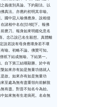
間之義後別具論。下約顯法。以
知佛真法。亦應約初明其非喻。
嘆。國中惡人喻佛應身。說相侵
諸相中名在[廿/積]下。報佛
名前磨刀。報身如來明鑑化意名
己喜。念己說已名生殺想。真體離
可定說若說有母身應壞身若不壞
其有喻。初略不論。佛贊可知。
阿僧祇下結成無喻。下結第一。
德。自下第三結嘆顯勝。於中有
涅槃如來亦有如是無量功德就人
來是故。如來亦有如是無量功
如來至處為無有盡重領向前解脫
為無有盡。對昔不知名今為始。
德中如來無有生老病死。名命無