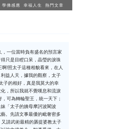
學佛感應
幸福人生
熱門文章
久，一位當時負有盛名的預言家
看得只是目瞪口呆，晶瑩的淚珠
王啊!照太子這種相貌看來，在人
，利益人天，據我的觀察，太子
太子的相好，真是我莫大的幸
教化，所以我就不覺嘆息和流淚
好，可為轉輪聖王，統一天下；
妹妹「太子的姨母摩訶波閣波
武藝。先請文事最優的毗奢密多
問，又請武術最精的羼提婆教太子