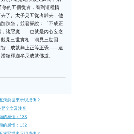
苦修的五個從者，看到這種情
行去了。太子見五從者離去，他
結跏跌坐，並發誓說：「不成正
裡，諸惡魔——也就是內心妄念
，觀見三世實相，洞見三世因
種智，成就無上正等正覺——這
，讚頌釋迦牟尼成就佛道。
五濁惡世來示現成佛？
心咒全文及注音
的感悟：133
的感悟：132
五濁惡世來示現成佛？