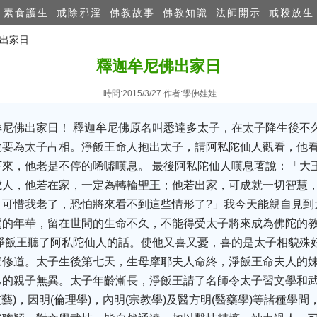
素食護生
戒除邪淫
佛教故事
佛教知識
法師開示
戒殺放生
佛出家日
釋迦牟尼佛出家日
時間:2015/3/27 作者:學佛娃娃
牟尼佛出家日！ 釋迦牟尼佛原名叫悉達多太子，在太子降生後不
說要為太子占相。淨飯王命人抱出太子，請阿私陀仙人觀看，他
來，他老是不停的唏噓嘆息。 最後阿私陀仙人嘆息著說：「大
成人，他若在家，一定為轉輪聖王；他若出家，可成就一切智慧
。可惜我老了，恐怕將來看不到這些情形了?」我今天能親自見到
燭的年華，留在世間的生命不久，不能得受太子將來成為佛陀的
淨飯王聽了阿私陀仙人的話。使他又喜又憂，喜的是太子相貌殊
家修道。太子生後第七天，生母摩耶夫人命終，淨飯王命夫人的
己的親子無異。太子年齡漸長，淨飯王請了名師令太子習文學和
技藝)，因明(倫理學)，內明(宗教學)及醫方明(醫藥學)等諸種學