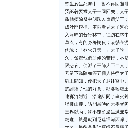
眾生於生死海中，誓不再回迦
哭訴著要求太子一同回去，太子
罷他摘除發中明珠以奉還父王
成沙門模樣。車匿看見太子道
入河畔的苦行林中，往訪在林
草衣，有的身著樹皮；或躺在
他說：「欲求升天。」太子說「
久，發覺他們所修的苦行，不
限悲哀。便派了王師大臣二人
乃留下喬陳如等五個人侍從太
羅王聞知，便把太子迎往宮中
的謝絕了他的好意，頻婆娑羅
連禪河附近，沿途訪問了事火
彌樓山麓，訪問當時的大學者
三界以內，終不能超過生滅無
精進。於是就到尼連禪河西岸
之久，最後身形消瘦得不像樣