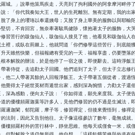
毗羅城。」說畢他策馬疾走，天亮到了拘利國外的阿拿摩河畔停
說：「你代我奏知大王，世人的生死離別。無有定期，我的出家
；脫了身上的瓔珞以奉還姨母；又脫了身上華美的服飾以與耶輸
心堅切，不肯回宮，無奈牽著駿馬健陟，懷抱著太子的服飾，大
中修習苦行的跋伽仙人，跋伽仙人接見了他，他看見和跋伽仙人
泥土裡，或臥在荊棘上，他就問道「你們修學這些苦行，到底能獲
升天雖然快樂，但福報總有受完的一天．福報享盡，仍要墮落的
是根本解脫的辦法，於是他停了一宿之後，即便辭去。這時淨飯
，帶著侍從，去追勸太子回國。他們追到了太子，但太子立志修
子，他二人帶著其餘的人回報淨飯王。太子帶著五個從者，渡過
。他覺得太子絕世英材而遁世出家，感到深為惋惜，力勸太子還
王，深為感動，便向太子說：「你如得道，願先來度我。太子便
外道的優樓頻羅迦葉等許多人，見他們修習的仍不過是生滅法，
阿羅邏迦闌，郁陀羅，摩子等，修習禪定，但後來覺悟到，修禪
常的法則，因此又告別他往。太子像這樣參訪了數年，毫無成就
，優樓頻羅村外的苦行林中，靜坐思維。他每天或僅食一米，或
子，但對解脫之道仍無所得，他自想，「這樣飢餓苦修與外道有何