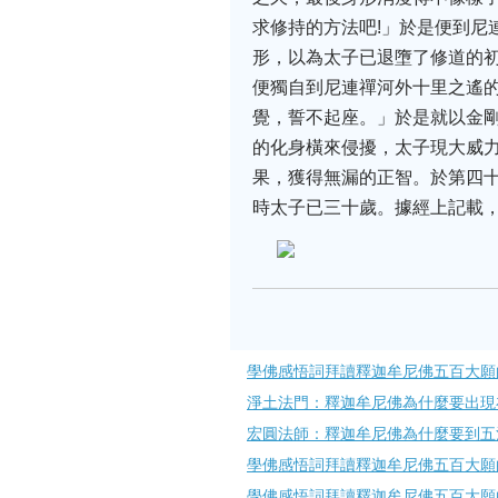
求修持的方法吧!」於是便到尼
形，以為太子已退墮了修道的
便獨自到尼連禪河外十里之遙
覺，誓不起座。」於是就以金
的化身橫來侵擾，太子現大威
果，獲得無漏的正智。於第四
時太子已三十歲。據經上記載
學佛感悟詞拜讀釋迦牟尼佛五百大願的
淨土法門：釋迦牟尼佛為什麼要出現
宏圓法師：釋迦牟尼佛為什麼要到五
學佛感悟詞拜讀釋迦牟尼佛五百大願的
學佛感悟詞拜讀釋迦牟尼佛五百大願的