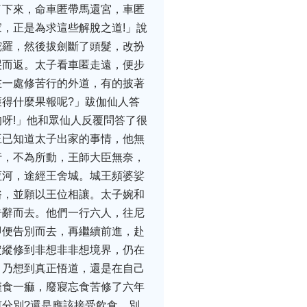
了下來，命車匿帶馬還宮，車匿
，正是為求這些解脫之道!」說
陀羅，然後拔劍斷了頭髮，改扮
哭而返。太子看車匿走遠，便步
在一處修苦行的外道，有的披著
得什麼果報呢?」跋伽仙人答
呀!」他和眾仙人反覆問答了很
王已知道太子出家的事情，他無
行，不為所動，王師大臣無奈，
恆河，途經王舍城。城王頻婆娑
俗，並願以王位相讓。太子婉和
告辭而去。他們一行六人，往尼
即便告別而去，再繼續前進，赴
定縱修到非想非非想境界，仍在
。乃想到真正悟道，還是在自己
僅食一痲，廢寢忘食苦修了六年
分別?還是應該接受飲食，別