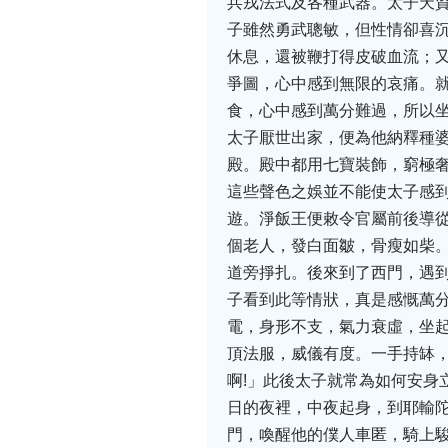
兵戎法式及各種武器。太子天
子雖然勇武聰敏，但性情卻喜
休息，還被鞭打得皮破血流；
爭圖，心中感到無限的哀痛。
食，心中感到萬分難過，所以
太子厭世出家，便為他納釋種
殿。殿中都用七寶裝飾，窮極
這些聲色之娛並不能使太子感
遊。淨飯王便敕令官屬前後導
個老人，發白面皺，骨瘦如柴
道旁掙扎。後來到了西門，遇
子看到此等情狀，真是感慨萬
電，身形不支，氣力衰虛，坐
頂法服，威儀有度。一手持缽，
啊!」此後太子就常為如何安身
日的夜裡，中夜起身，到耶輸
門，喚醒他的僕人車匿，騎上