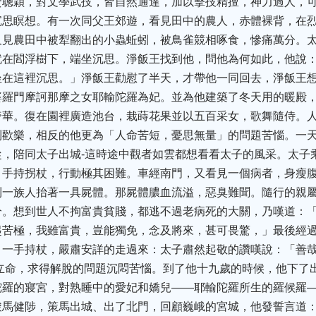
資聰穎，對文學武技，皆自然通達，加以擊技精擅，神力過人，
沉思瞑想。有一次同父王郊遊，看見田中的農人，赤體裸背，在
又見農田中被犁翻出的小蟲蚯蚓，被鳥雀競相啄食，慘痛萬分。
就在閻浮樹下，端坐沉思。淨飯王找到他，問他為何如此，他說
坐在這裡沉思。」淨飯王勸慰了半天，才帶他一同回去，淨飯王
婆羅門摩訶那摩之女耶輸陀羅為妃。並為他建築了冬天用的暖殿
奢華。復在園裡廣造池台，栽蒔花果並以五百采女，歌舞隨侍。
到歡樂，相反的他更為「人命苦短，憂思無量」的問題苦惱。一
從，陪同太子出城-這時途中觀者如雲都想看看太子的風采。太子
。手持拐杖，行動極其困難。車經南門，又看見一個病者，身瘦
到一族人抬著一具屍體。那屍體膿血流溢，惡臭難聞。隨行的親
分。想到世人不拘富貴貧賤，都逃不過老病死的大關，乃嘆道：
起苦極，我雖富貴，豈能獨免，念及將來，甚可畏驚，」最後經
一手持杖，嚴肅安詳的走過來：太子肅然起敬的讚嘆說：「善哉
立命，求得解脫的問題沉悶苦惱。到了他十九歲的時候，他下了
陀羅的寢宮，對熟睡中的愛妃和嬌兒——耶輸陀羅所生的羅候羅
駿馬健陟，策馬出城、出了北門，回顧巍峨的宮城，他發誓言道