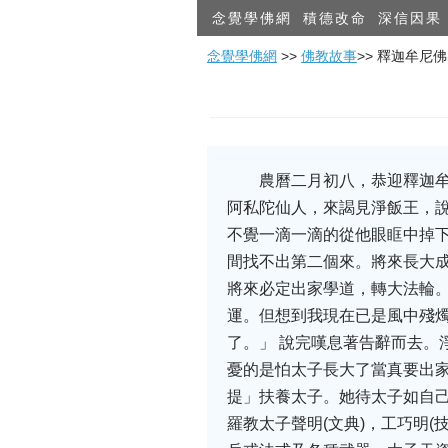
念覺學佛網
積德改命
深信因果
念覺學佛網
>>
佛教故事
>> 釋迦牟尼
農曆二月初八，恭迎釋迦
阿私陀仙人，來謁見淨飯王，
不覺一滴一滴的從他眼眶中掉下
間找不出第二個來。將來長大
將來必定出家學道，轉大法輪
運。但想到我現在已是風中殘
了。」 說完嘆息著告辭而去。
憂的是怕太子長大了當真要出
提」扶養太子。她待太子如自
羅教太子聲明(文典)，工巧明(