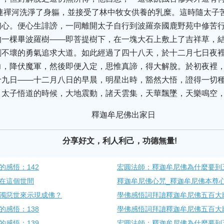
連禪河洗淨了身軀，並接受了林中牧女供養的乳糜。這時隨太子
初心。便心生誹謗，一同離開太子自行到波羅奈國鹿野苑中修苦
的一棵畢波羅樹——即菩提樹下，在一塊大石上敷上了吉祥草，
剛不壞的勇氣追求大道。如此經過了四十八天，於十二月七日夜
力，降伏魔軍，然後即便入定，思惟真諦，得大解脫。於初夜裡
十九日——十二月八日的早晨，明星出時，豁然大悟，證得一切
，太子悟道的時候，大地震動，諸天雲集，天華飄墜，天樂鳴空
分享好文，利人利己，功德無量!
感悟：142
宏圓法師：釋迦牟尼佛為什麼要到
在這個世間
釋迦牟尼佛心咒_釋迦牟尼佛本尊
濁惡世來示現成佛？
學佛感悟詞拜讀釋迦牟尼佛五百大願
感悟：138
學佛感悟詞拜讀釋迦牟尼佛五百大願
感悟：139
宏圓法師：釋迦牟尼佛為什麼要到