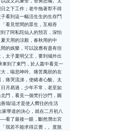
可以說文武兼全，智勇悉備。太
烈日之下工作；老牛拖著犁不得
太子看到這一幅活生生的生存鬥
：「看見世間的眾生，互相吞
想到了阿私陀仙人的預言，深怕
，夏天用的涼殿，春秋用的中
人間的娛樂，可以說應有盡有但
天，太子稟明父王，要到城外出
乘車到了東門，於人叢中看見一
腹大，喘息呻吟。痛苦萬狀的在
屬，痛哭流涕，使睹者心酸。太
「日月易過，少年不常，老至如
過北門，看見一個梵行沙門，圓
善哉!這才是使人嚮往的生活
出家學道的決心，就在二月初八
——看了最後一眼，斷然潛出宮
：「我若不能求得正覺，。度脫