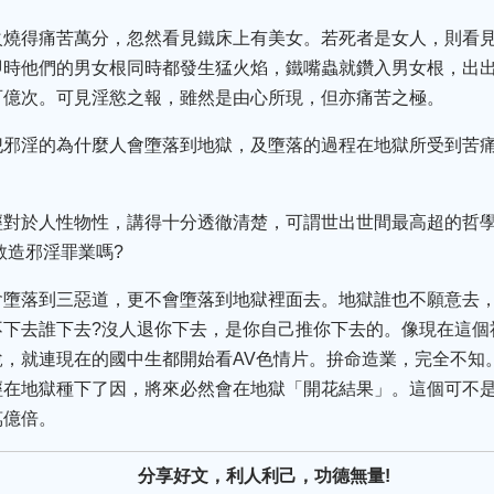
火燒得痛苦萬分，忽然看見鐵床上有美女。若死者是女人，則看
即時他們的男女根同時都發生猛火焰，鐵嘴蟲就鑽入男女根，出
百億次。可見淫慾之報，雖然是由心所現，但亦痛苦之極。
犯邪淫的為什麼人會墮落到地獄，及墮落的過程在地獄所受到苦
經對於人性物性，講得十分透徹清楚，可謂世出世間最高超的哲
敢造邪淫罪業嗎?
會墮落到三惡道，更不會墮落到地獄裡面去。地獄誰也不願意去，
不下去誰下去?沒人退你下去，是你自己推你下去的。像現在這個
說，就連現在的國中生都開始看AV色情片。拚命造業，完全不知
經在地獄種下了因，將來必然會在地獄「開花結果」。這個可不
萬億倍。
分享好文，利人利己，功德無量!