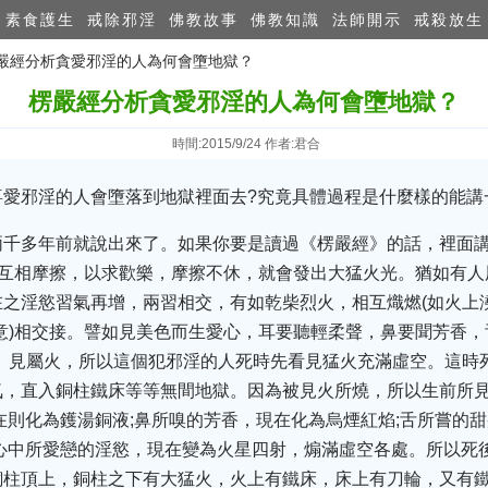
素食護生
戒除邪淫
佛教故事
佛教知識
法師開示
戒殺放生
楞嚴經分析貪愛邪淫的人為何會墮地獄？
楞嚴經分析貪愛邪淫的人為何會墮地獄？
時間:2015/9/24 作者:君合
愛邪淫的人會墮落到地獄裡面去?究竟具體過程是什麼樣的能講
兩千多年前就說出來了。如果你要是讀過《楞嚴經》的話，裡面
，互相摩擦，以求歡樂，摩擦不休，就會發出大猛火光。猶如有
之淫慾習氣再增，兩習相交，有如乾柴烈火，相互熾燃(如火上
意)相交接。譬如見美色而生愛心，耳要聽輕柔聲，鼻要聞芳香，
。見屬火，所以這個犯邪淫的人死時先看見猛火充滿虛空。這時死
氣，直入銅柱鐵床等等無間地獄。因為被見火所燒，所以生前所
在則化為鑊湯銅液;鼻所嗅的芳香，現在化為烏煙紅焰;舌所嘗的甜
心中所愛戀的淫慾，現在變為火星四射，煽滿虛空各處。所以死
銅柱頂上，銅柱之下有大猛火，火上有鐵床，床上有刀輪，又有