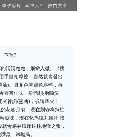
學佛感應
幸福人生
熱門文章
一下嗎?
講的清清楚楚，細緻入微。《楞
人用手自相摩擦，自然就會發出
澆油)。眼見色就跟色塵轉，再
舌喜嘗佳味，身體想接觸(愛
者神識(靈魂)，或隨煙火上
見的花容月貌，現在則變為銅柱
蜜滋味，現在化為鐵丸鐵汁;接
後就會感召鐵床銅柱地獄之報，
鐵嘴蟲、鐵嘴鳥。