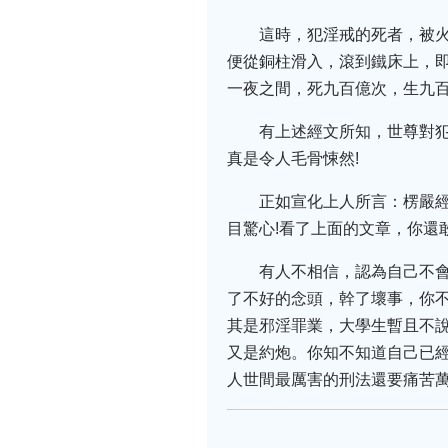
這時，犯淫戒的死者，被
便從銅柱滑入，滾到鐵床上，
一夜之間，死九百億次，生九
有上述經文所知，世尊對
真是令人毛骨悚然!
正如宣化上人所言：楞嚴
目驚心!看了上面的文章，你還
有人不相信，認為自己不
了不好的念頭，幹了壞事，你
其是邪淫罪業，大學生暫且不
又是約炮。你知不知道自己已
人世間最厲害的刑法還要痛苦