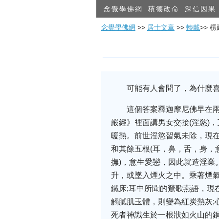
念覺學佛網
積德改命
深信因果
念覺學佛網
>>
居士文章
>>
轉載
>> 
可能有人會問了，為什麼喜
這個答案釋迦摩尼佛早在
嚴經》裡面講男女交接(淫慾)
暖熱。前世淫慾習氣未除，現在
和其餘五根(耳，鼻，舌，身，
撫)，意生愛戀，因此就造淫業
升，或墜入煙火之中。乘著煙
鐵床;耳中所聞的鶯歌燕語，現
觸膩肌玉體，則變為紅炭熱灰;
死者神識生於一根狀如火山的