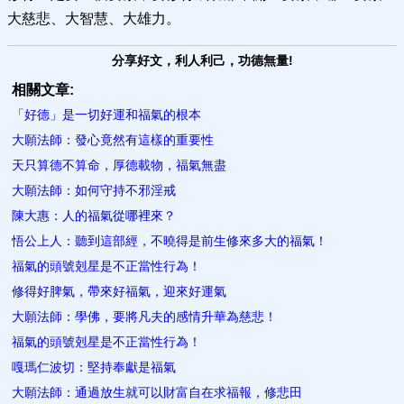
大慈悲、大智慧、大雄力。
分享好文，利人利己，功德無量!
相關文章:
「好德」是一切好運和福氣的根本
大願法師：發心竟然有這樣的重要性
天只算德不算命，厚德載物，福氣無盡
大願法師：如何守持不邪淫戒
陳大惠：人的福氣從哪裡來？
悟公上人：聽到這部經，不曉得是前生修來多大的福氣！
福氣的頭號剋星是不正當性行為！
修得好脾氣，帶來好福氣，迎來好運氣
大願法師：學佛，要將凡夫的感情升華為慈悲！
福氣的頭號剋星是不正當性行為！
嘎瑪仁波切：堅持奉獻是福氣
大願法師：通過放生就可以財富自在求福報，修悲田