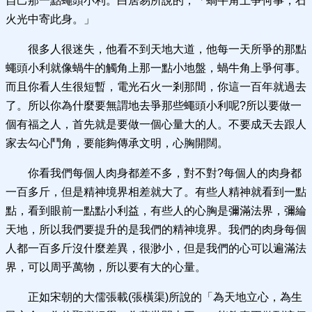
自己那一點蠅頭小利。白居易所說的，「蝸牛角上爭何事，石
火光中寄此身。」
很多人很迷失，他看不到天地大道，他每一天所爭的那點
蠅頭小利就像蝸牛的觸角上那一點小地盤，蝸牛角上爭何事。
而且你看人生很短暫，電光石火一剎那間，你這一百年就過去
了。所以你為什麼要無謂地去爭那些蠅頭小利呢?所以要做一
個有福之人，首先就是要做一個心量大的人。不要成天去跟人
家去勾心鬥角，要能夠傳承文明，心胸開闊。
你看我們每個人肉身都差不多，對不對?每個人的肉身都
一百多斤，但是精神境界相差就大了。有些人精神就看到一點
點，看到眼前一點點小利益，有些人的心胸是彌滿法界，彌綸
天地，所以我們要提升的是我們的精神境界。我們的肉身每個
人都一百多斤沒什麼差異，很渺小，但是我們的心可以遍滿法
界，可以周乎萬物，所以要有大的心量。
正如宋朝的大儒張載(張橫渠)所說的「為天地立心，為生