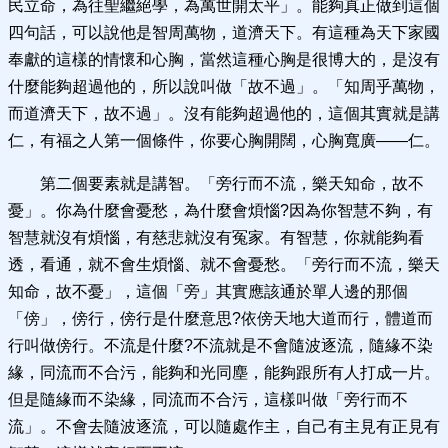
民立命，為往聖繼絕學，為萬世開太平」。能夠真正做到這個
四句話，可以說他是智周萬物，道濟天下。有這種為天下家國
奉獻的這樣的情懷和心胸，當然這種心胸是很博大的，是沒有
什麼能夠超過他的，所以說叫做「故不過」。「知周乎萬物，
而道濟天下，故不過」。沒有能夠超過他的，這個其實就是講
仁，有福之人第一個條件，你要心胸開闊，心胸寬廣——仁。
第二個要素就是講智。「旁行而不流，樂天知命，故不
憂」。你為什麼會憂愁，為什麼會煩惱?因為你智慧不夠，有
智慧就沒有煩惱，有慈悲就沒有冤家。有智慧，你就能夠看
透，看通，就不會生煩惱、就不會憂愁。「旁行而不流，樂天
知命，故不憂」，這個「旁」其實應該通於單人邊的那個
「傍」，傍行，傍行是什麼意思?依傍天地大道而行，體道而
行叫做傍行。不流是什麼?不流就是不會隨波逐流，隨緣不染
緣，同流而不合污，能夠和光同塵，能夠跟所有人打成一片。
但是隨緣而不染緣，同流而不合污，這樣叫做「旁行而不
流」。不會去隨波逐流，可以隨處作主，自己有主見有正見有