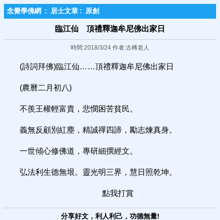
念覺學佛網
:
居士文章
:
原創
臨江仙 頂禮釋迦牟尼佛出家日
時間:2018/3/24 作者:古稀老人
(詩詞拜佛)臨江仙……頂禮釋迦牟尼佛出家日
(農曆二月初八)
不羨王權輕富貴，悲憫困苦貧民。
義無反顧別紅塵，精誠禪四諦，勵志煉真身。
一世傾心修佛道，專研細撰經文。
弘法利生德無垠。靈光明三界，慧日照乾坤。
點我打賞
分享好文，利人利己，功德無量!