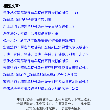
相關文章:
學佛感悟詞拜讀釋迦牟尼佛五百大願的感悟：139
釋迦牟尼佛的兒子也逃不過因果
淨土法門：釋迦牟尼佛為什麼要出現在這個世間
淨界法師：拜佛、念佛就是​廣結善緣
弘一大師：新年到寺院是燒香拜佛還是抽籤問卦
宏圓法師：釋迦牟尼佛為什麼要到五濁惡世來示現成佛？
信佛、求佛、拜佛、念佛、學佛、行佛你走到哪一步了？
學佛感悟詞拜讀釋迦牟尼佛五百大願的感悟：138
宏圓法師：釋迦牟尼佛為什麼要到五濁惡世來示現成佛？
釋迦牟尼佛心咒_釋迦牟尼佛本尊心咒全文及注音
宏圓法師：釋迦牟尼佛為什麼要到五濁惡世來示現成佛？
學佛感悟詞拜讀釋迦牟尼佛五百大願的感悟：142
即以此功德，莊嚴佛淨土。上報四重恩，下救三道苦。
惟願見聞者，悉發菩提心。在世富貴全，往生極樂國。
請常念南無阿彌陀佛，一切重罪悉解脫！