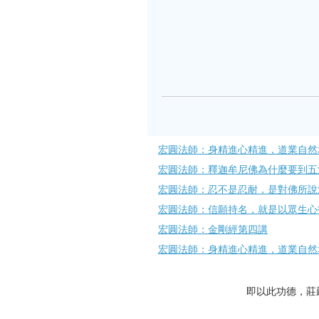
宏圓法師：身精進心精進，道業自然
宏圓法師：釋迦牟尼佛為什麼要到五
宏圓法師：忍不是忍耐，是對佛所說
宏圓法師：信願持名，就是以眾生心
宏圓法師：金剛經第四講
宏圓法師：身精進心精進，道業自然
即以此功德，莊