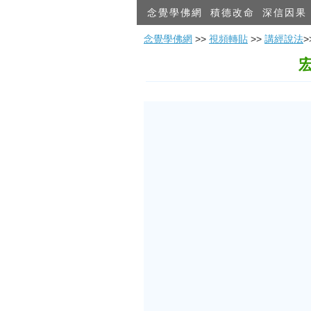
念覺學佛網
積德改命
深信因果
念覺學佛網
>>
視頻轉貼
>>
講經說法