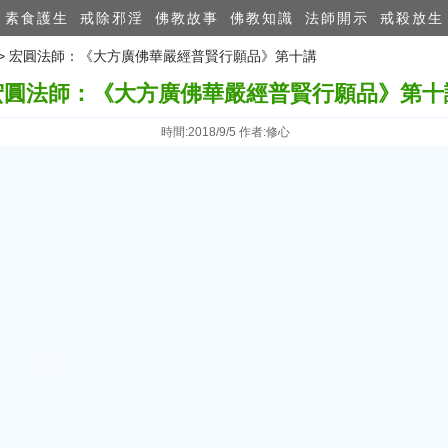
素食護生
戒除邪淫
佛教故事
佛教知識
法師開示
戒殺放生
>> 宏圓法師：《大方廣佛華嚴經普賢行願品》第十講
宏圓法師：《大方廣佛華嚴經普賢行願品》第十
時間:2018/9/5 作者:修心