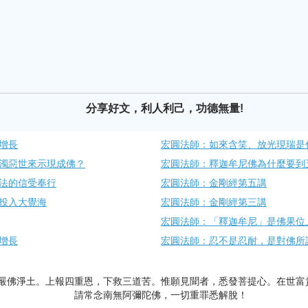
分享好文，利人利己，功德無量!
增長
宏圓法師：如來含笑、放光現瑞是
濁惡世來示現成佛？
宏圓法師：釋迦牟尼佛為什麼要到
法的信受奉行
宏圓法師：金剛經第五講
投入大覺海
宏圓法師：金剛經第三講
宏圓法師：「釋迦牟尼」是佛果位
增長
宏圓法師：忍不是忍耐，是對佛所
嚴佛淨土。上報四重恩，下救三道苦。惟願見聞者，悉發菩提心。在世富
請常念南無阿彌陀佛，一切重罪悉解脫！