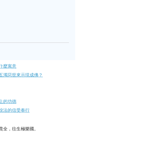
什麼寓意
五濁惡世來示現成佛？
上的功德
說法的信受奉行
貴全，往生極樂國。