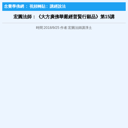
念覺學佛網
:
視頻轉貼
:
講經說法
宏圓法師：《大方廣佛華嚴經普賢行願品》第15講
時間:2018/9/25 作者:宏圓法師講淨土