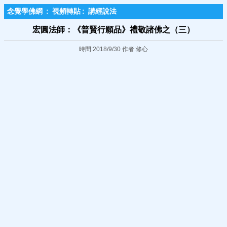
念覺學佛網
:
視頻轉貼
:
講經說法
宏圓法師：《普賢行願品》禮敬諸佛之（三）
時間:2018/9/30 作者:修心