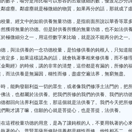
細的數字，喻分是用比喻可以形容的出最微細的數，優波尼沙分
近鄰虛塵。鄰虛塵就是極微細的物質，如果再分的話，那就成了
的校量。經文中的如前供養無量功德，是指前面所說以華香等眾
自然獲得無量的功德。但是財供養所獲的無量功德，也不如法供
至於極微細分之一，用這些數字來比喻，就是說不能再分的之一
功德，與法供養的一念功德校量，是怕修供養的鈍根人，只知道
就肯定多，如果這樣認為的話，就會執著事相來修供養，而不修
《金剛經》的時候，講的非常的清楚，這些都是有漏的，所修的
候，而法供養是無漏因，稱性而修，盡虛空遍法界，無窮無盡。
養時，能夠發願利益一切的眾生，或者像我們修淨土法門的，把
合佛法，也都屬於法供養。把我們所修的我們的供養、我們的功
功德都回向法界利益眾生，那這個就是法供養了。我們今天把所
我們剛才講了嘛，信願的心就是菩提心，也是菩提，法供養。
薩在這裡校量功德的用意，是為了讓鈍根的人，不要用執著的心
是執著的心。普賢菩薩所修財供養都是稱性而修，他性相不二，