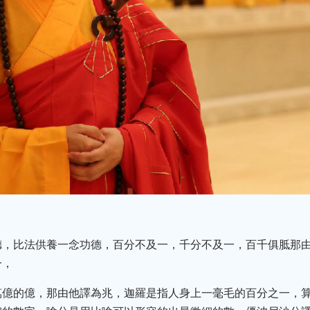
德，比法供養一念功德，百分不及一，千分不及一，百千俱胝那
一，
萬億的億，那由他譯為兆，迦羅是指人身上一毫毛的百分之一，