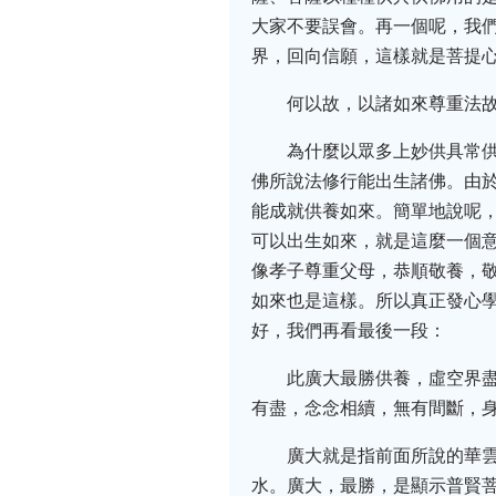
大家不要誤會。再一個呢，我
界，回向信願，這樣就是菩提
何以故，以諸如來尊重法
為什麼以眾多上妙供具常
佛所說法修行能出生諸佛。由
能成就供養如來。簡單地說呢，
可以出生如來，就是這麼一個
像孝子尊重父母，恭順敬養，
如來也是這樣。所以真正發心
好，我們再看最後一段：
此廣大最勝供養，虛空界
有盡，念念相續，無有間斷，
廣大就是指前面所說的華
水。廣大，最勝，是顯示普賢