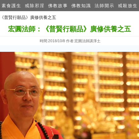
素食護生
戒除邪淫
佛教故事
佛教知識
法師開示
戒殺放生
：《普賢行願品》廣修供養之五
宏圓法師：《普賢行願品》廣修供養之五
時間:2018/10/8 作者:宏圓法師講淨土