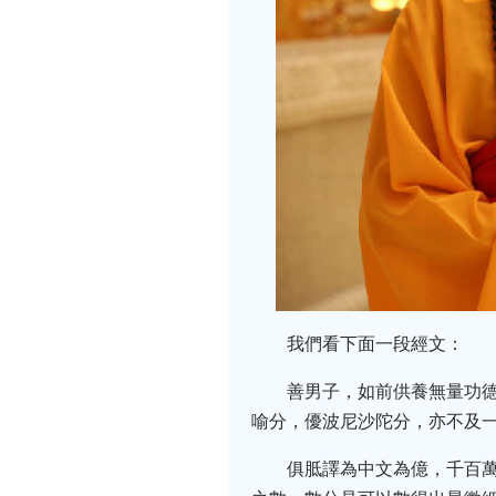
我們看下面一段經文：
善男子，如前供養無量功
喻分，優波尼沙陀分，亦不及
俱胝譯為中文為億，千百