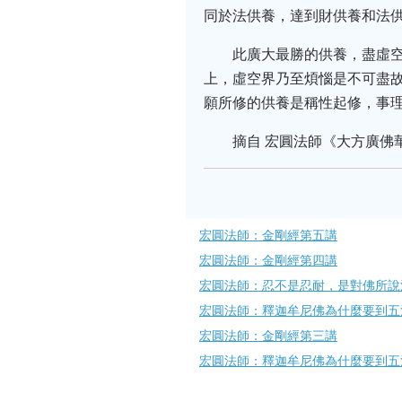
同於法供養，達到財供養和法
此廣大最勝的供養，盡虛
上，虛空界乃至煩惱是不可盡
願所修的供養是稱性起修，事
摘自 宏圓法師《大方廣佛
宏圓法師：金剛經第五講
宏圓法師：金剛經第四講
宏圓法師：忍不是忍耐，是對佛所說
宏圓法師：釋迦牟尼佛為什麼要到五
宏圓法師：金剛經第三講
宏圓法師：釋迦牟尼佛為什麼要到五