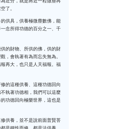
譯為近分，就是將近一粒微塵再
虛空了。
多的供具，供養極微塵數佛，能
養一念所得功德的百分之一、千
。
能供的財物、所供的佛，供的財
理觀，會執著有為而忘失無為。
福報再大，也只是人天福報。福
所修的這種供養、這種功德回向
德不執著功德相，我們可以這麼
修的功德回向極樂世界，這也是
來修供養，並不是說前面普賢菩
他都是稱性而修，都是法供養，