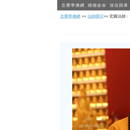
念覺學佛網
積德改命
深信因果
念覺學佛網
>>
法師開示
>> 宏圓法師