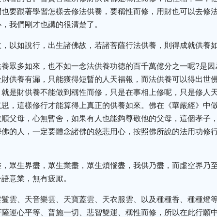
們也要跟著學習怎樣去修法供養，要稱性而修，用財也可以去修
心，我們剛才也講的很清楚了。
故，以如說行，出生諸佛故，若諸菩薩行法供養，則得成就供養
供養眾多如來，也不如一念法供養功德的百千萬億分之一呢?是因
於財供養有漏，只能獲得短暫的人天福報，而法供養可以得出世
就是財供養不能做到稱性而修，只是在事相上修呢，只是修人天
意思，這樣修行才能算得上真正的供養如來。佛在《華嚴經》中
敬順父母，心無暫舍，如果有人也能夠尊敬他的父母，這個孝子
學佛的人，一定要體念諸佛的慈悲用心，按照佛所說的法用功修
盡，眾生界盡，眾生業盡，眾生煩惱盡，我供乃盡，而虛空界乃
身語意業，無有疲厭。
雲鬘雲、天音樂雲、天寶蓋雲、天衣服雲、以及種種香、種種燈
菩薩運心平等、普施一切、悲智雙運、稱性而修，所以在此行願