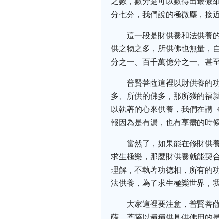
之數，數分是可以數得出最微
分七分，我們說的極微塵，接
這一段是財供養和法供養
供之物之多，所供佛也無量，
分之一、百千萬億分之一、甚
普賢菩薩這裡以財供養的
多、所供的佛多，那所獲的福
以執著的心來供養，我們在講
報因為是有漏，也有享盡的時
當然了，如果能在修財供
求生極樂，那麼財供養就能契
理解，不執著功德相，所有的
法供養，為了求生極樂世界，
大家這裡要注意，普賢菩
薩、菩薩以種種供具供佛用的