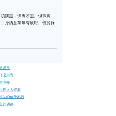
生煩惱盡，供養才盡。但事實
斷，身語意業無有疲厭。普賢行
然增長
什麼寓意
然增長
心投入大覺海
說法的信受奉行
上的功德