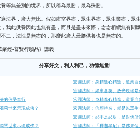
供養等無差別的境界，所以稱為最勝，最為殊勝。
空遍法界，廣大無比。假如虛空界盡，眾生界盡，眾生業盡，眾
故，我此供養因此也無有盡，而且是盡未來際，念念相續無有間
理不二，法性是無盡的，那麼此廣大最勝供養也是無盡的。
華嚴經•普賢行願品》講義
分享好文，利人利己，功德無量!
宏圓法師：身精進心精進，道業自
宏圓法師：如來含笑、放光現瑞是
法的信受奉行
宏圓法師：身精進心精進，道業自
濁惡世來示現成佛？
宏圓法師：信願持名，就是以眾生
宏圓法師：忍不是忍耐，是對佛所
濁惡世來示現成佛？
宏圓法師：「釋迦牟尼」是佛果位