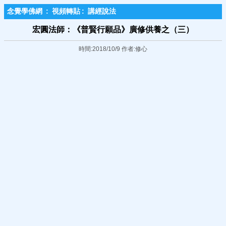
念覺學佛網
:
視頻轉貼
:
講經說法
宏圓法師：《普賢行願品》廣修供養之（三）
時間:2018/10/9 作者:修心