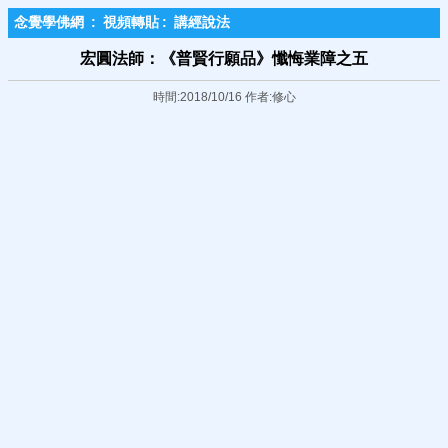
念覺學佛網
:
視頻轉貼
:
講經說法
宏圓法師：《普賢行願品》懺悔業障之五
時間:2018/10/16 作者:修心