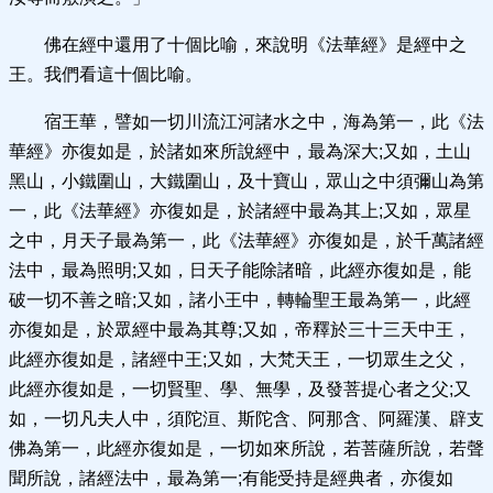
佛在經中還用了十個比喻，來說明《法華經》是經中之
王。我們看這十個比喻。
宿王華，譬如一切川流江河諸水之中，海為第一，此《法
華經》亦復如是，於諸如來所說經中，最為深大;又如，土山
黑山，小鐵圍山，大鐵圍山，及十寶山，眾山之中須彌山為第
一，此《法華經》亦復如是，於諸經中最為其上;又如，眾星
之中，月天子最為第一，此《法華經》亦復如是，於千萬諸經
法中，最為照明;又如，日天子能除諸暗，此經亦復如是，能
破一切不善之暗;又如，諸小王中，轉輪聖王最為第一，此經
亦復如是，於眾經中最為其尊;又如，帝釋於三十三天中王，
此經亦復如是，諸經中王;又如，大梵天王，一切眾生之父，
此經亦復如是，一切賢聖、學、無學，及發菩提心者之父;又
如，一切凡夫人中，須陀洹、斯陀含、阿那含、阿羅漢、辟支
佛為第一，此經亦復如是，一切如來所說，若菩薩所說，若聲
聞所說，諸經法中，最為第一;有能受持是經典者，亦復如