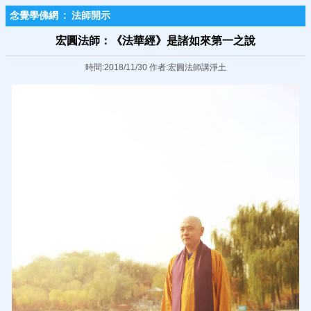
念覺學佛網
:
法師開示
宏圓法師：《法華經》是諸如來第一之說
時間:2018/11/30 作者:宏圓法師講淨土