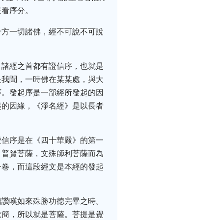
來看序分。
十方一切諸佛，經不可說不可說
。諸經之首都有證信序，也就是
是我聞，一時佛在某某處，與大
序。發起序是一部經所發起的因
起的因緣，《淨名經》是以長者
證信序是在《四十華嚴》的第一
，普賢菩薩，文殊師利菩薩而為
一卷，而這段經文是本經的發起
揚讚嘆如來殊勝功德完畢之時。
歡簡，所以就是菩薩。菩提是覺