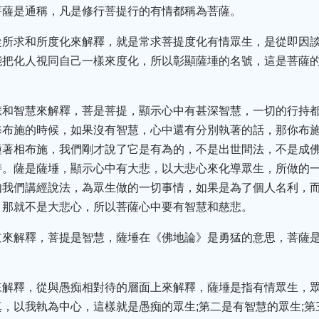
菩薩是通稱，凡是修行菩提行的有情都稱為菩薩。
從所求和所度化來解釋，就是常求菩提度化有情眾生，是從即因
能把化人視同自己一樣來度化，所以彰顯薩埵的名號，這是菩薩
悲和智慧來解釋，菩是菩提，顯示心中有甚深智慧，一切的行持
修布施的時候，如果沒有智慧，心中還有分別執著的話，那你布
種著相布施，我們剛才說了它是有為的，不是出世間法，不是成
持。薩是薩埵，顯示心中有大悲，以大悲心來化導眾生，所做的
如我們講經說法，為眾生做的一切事情，如果是為了個人名利，
，那就不是大悲心，所以菩薩心中要有智慧和慈悲。
道來解釋，菩提是智慧，薩埵在《佛地論》是勇猛的意思，菩薩
來解釋，從與愚痴相對待的層面上來解釋，薩埵是指有情眾生，
，以我執為中心，這樣就是愚痴的眾生;第二是有智慧的眾生;