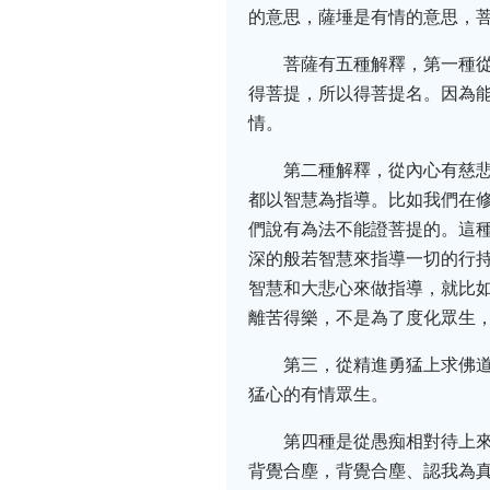
的意思，薩埵是有情的意思，
菩薩有五種解釋，第一種
得菩提，所以得菩提名。因為
情。
第二種解釋，從內心有慈
都以智慧為指導。比如我們在
們說有為法不能證菩提的。這
深的般若智慧來指導一切的行
智慧和大悲心來做指導，就比
離苦得樂，不是為了度化眾生
第三，從精進勇猛上求佛
猛心的有情眾生。
第四種是從愚痴相對待上
背覺合塵，背覺合塵、認我為真