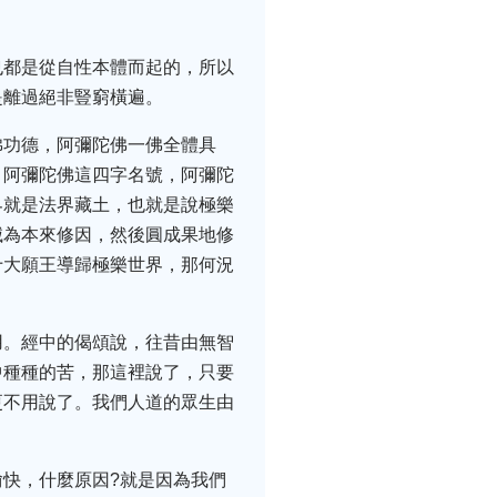
也都是從自性本體而起的，所以
是離過絕非豎窮橫遍。
佛功德，阿彌陀佛一佛全體具
，阿彌陀佛這四字名號，阿彌陀
界就是法界藏土，也就是說極樂
滅為本來修因，然後圓成果地修
十大願王導歸極樂世界，那何況
用。經中的偈頌說，往昔由無智
中種種的苦，那這裡說了，只要
更不用說了。我們人道的眾生由
快，什麼原因?就是因為我們