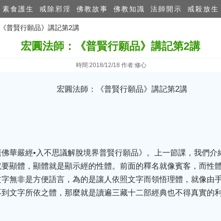
素食護生
戒除邪淫
佛教故事
佛教知識
法師開示
戒殺放生
：《普賢行願品》講記第2講
宏圓法師：《普賢行願品》講記第2講
時間:2018/12/18 作者:修心
廣佛華嚴經•入不思議解脫境界普賢行願品》。上一節課，我們介
就要顯體，顯體就是顯示經的性體。前面的釋名就像賓客，而性
文字無非是方便語言，為的是讓人依照文字而領悟理體，就像由
不到文字所依之體，那麼就是讀遍三藏十二部經典也不得真實的