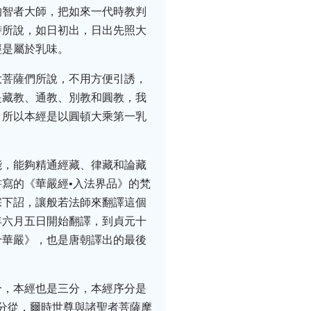
的智者大師，把如來一代時教判
時所說，如日初出，日出先照大
經是屬於乳味。
大菩薩們所說，不用方便引誘，
是藏教、通教、別教和圓教，我
，所以本經是以圓頓大乘第一乳
能，能夠精通經藏、律藏和論藏
寫的《華嚴經•入法界品》的梵
宗下詔，讓般若法師來翻譯這個
年六月五日開始翻譯，到貞元十
十華嚴》，也是唐朝譯出的最後
分，本經也是三分，本經序分是
通分從，爾時世尊與諸聖者菩薩摩