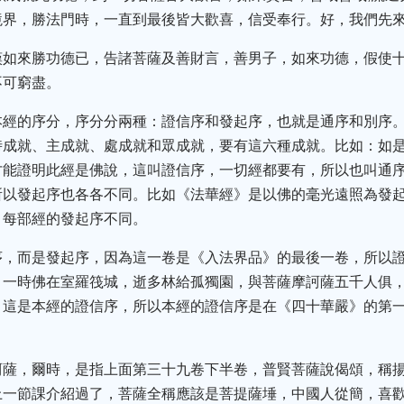
境界，勝法門時，一直到最後皆大歡喜，信受奉行。好，我們先
嘆如來勝功德已，告諸菩薩及善財言，善男子，如來功德，假使
不可窮盡。
本經的序分，序分分兩種：證信序和發起序，也就是通序和別序
時成就、主成就、處成就和眾成就，要有這六種成就。比如：如
才能證明此經是佛說，這叫證信序，一切經都要有，所以也叫通
所以發起序也各各不同。比如《法華經》是以佛的毫光遠照為發
，每部經的發起序不同。
序，而是發起序，因為這一卷是《入法界品》的最後一卷，所以
，一時佛在室羅筏城，逝多林給孤獨園，與菩薩摩訶薩五千人俱
，這是本經的證信序，所以本經的證信序是在《四十華嚴》的第
訶薩，爾時，是指上面第三十九卷下半卷，普賢菩薩說偈頌，稱
上一節課介紹過了，菩薩全稱應該是菩提薩埵，中國人從簡，喜