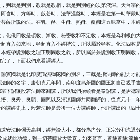
教，判就是判別，教就是教相，就是判別經的次第淺深。天台宗
、阿含時、方等時、般若時、法華涅槃時，本經是在第一時華嚴
大菩薩所說的法。在乳、酪、生酥、熟酥、醍醐這五味當中，本
教，化儀四教是頓教、漸教、秘密教和不定教，本經是為利根的
一超直入如來地，頓超直入不經階次，所以屬於頓教。化法四教
，本經帶說別教之理正明圓教之義，所以屬於兼說別教正明圓教
紹完了，下面我們來看譯經人。
，罽賓國就是北印度羯濕彌陀國的別名，三藏是指法師的能力才
經法師的名字，唐朝貞元年間，南印度烏荼國的國王將自己親手書
德宗下詔讓般若法師來翻譯，所以我們抬頭看是奉詔譯，是唐德
超悟、良秀、良願、圓照以及清涼國師共同翻譯的，從貞元十二
唐的譯經史上，般若法師是最後一位大譯經師，他所譯出的《四
的道安法師彌天高判，經無論大小，都分為序分、正宗分和流通
欲成就此功德，到一切菩薩皆大歡喜，如來贊言，善哉善哉;流