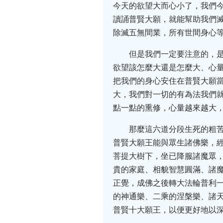
今天的欲望大而心小了，我們
讀誦普賢大願，就能幫助我們
除滅五無間業，所有世間身心
但是我們一定要注意的，
欲望該怎麼大還是怎麼大、心
把我們的身心安住在普賢大願
大，我們對一切的有為法我們
點一點的熏修，心量越來越大
那麼這六道分段生死的粗
普賢大願王能與眾生諸佛樂，
菩提大樹下，坐已降服諸魔眾
貴的家庭、相貌智慧圓滿、諸
正覺，成佛之後轉大法輪普利
的神通樂、二乘的涅槃樂、諸
普賢十大願王，以便更好地以