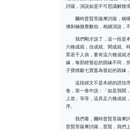
訶薩，演說如是不可思議解脫
爾時普賢菩薩摩訶薩，稱
佛剎極微塵數劫，相續演說，
我們剛才說了，這一段是
六種成就，信成就、聞成就、
眾若干人俱，要有這六種成就
緣，每部經發起的因緣不同，
子寶積獻七寶蓋為發起的因緣
這段經文不是本經的證信
卷，第一卷中說：「如是我聞
上首」等等，這具足六種成就
序。
我們看，爾時普賢菩薩摩
普賢菩薩摩訶薩，普賢，我們