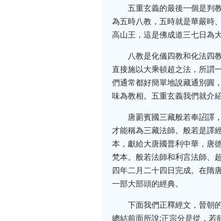
五重玄義的最後一個是判
為五時八教，五時就是華嚴時
高山王，這是佛成道三七日為
八教是化儀四教和化法四
直接施以大乘頓超之法，所謂
們通常都好簡單地說藏通別圓
味為教相。五重玄義我們就介
唐罽賓國三藏般若奉詔譯
才能稱為三藏法師。般若是譯
本，獻給大唐國普利中華，唐
梵本。般若法師和利言法師、
四年二月二十四日完成。在隋
一部大部頭的經典。
下面我們正釋經文，晉朝
總結前面所說;正宗分是從，若