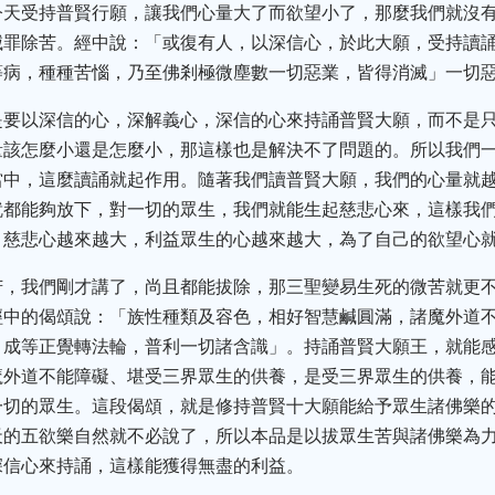
今天受持普賢行願，讓我們心量大了而欲望小了，那麼我們就沒
滅罪除苦。經中說：「或復有人，以深信心，於此大願，受持讀
等病，種種苦惱，乃至佛剎極微塵數一切惡業，皆得消滅」一切
是要以深信的心，深解義心，深信的心來持誦普賢大願，而不是
量該怎麼小還是怎麼小，那這樣也是解決不了問題的。所以我們
當中，這麼讀誦就起作用。隨著我們讀普賢大願，我們的心量就
就都能夠放下，對一切的眾生，我們就能生起慈悲心來，這樣我
，慈悲心越來越大，利益眾生的心越來越大，為了自己的欲望心
苦，我們剛才講了，尚且都能拔除，那三聖變易生死的微苦就更
經中的偈頌說：「族性種類及容色，相好智慧鹹圓滿，諸魔外道
，成等正覺轉法輪，普利一切諸含識」。持誦普賢大願王，就能
魔外道不能障礙、堪受三界眾生的供養，是受三界眾生的供養，
一切的眾生。這段偈頌，就是修持普賢十大願能給予眾生諸佛樂
天的五欲樂自然就不必說了，所以本品是以拔眾生苦與諸佛樂為
深信心來持誦，這樣能獲得無盡的利益。