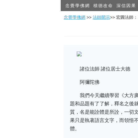
念覺學佛網
積德改命
深信因果
念覺學佛網
>>
法師開示
>> 宏圓法師
諸位法師 諸位居士大德
阿彌陀佛
我們今天繼續學習《大方
題和品題有了了解，釋名之後
質，名是能詮體是所詮，一切
果只是執著語言文字，而領悟
體。