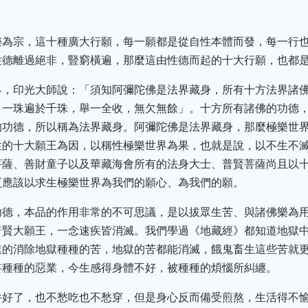
樂為宗，這十種廣大行願，每一願都是從自性本體而發，每一行
性德離過絕非，豎窮橫遍，那麼這由性德而起的十大行願，也都
界，印光大師說：「須知阿彌陀佛是法界藏身，所有十方法界諸
，一珠遍於千珠，舉一全收，無欠無餘」。十方所有諸佛的功德
的功德，所以稱為法界藏身。阿彌陀佛是法界藏身，那麼極樂世
性的十大願王為因，以稱性極樂世界為果，也就是說，以不生不
菩薩、善財童子以及華藏海會所有的法身大士、普賢菩薩尚且以
更應該以求生極樂世界為我們的願心、為我們的願。
功德，本品的作用非常的不可思議，是以拔眾生苦、與諸佛樂為
普賢大願王，一念速疾皆消滅。我們學過《地藏經》都知道地獄
速的消除地獄種種的苦，地獄的苦都能消滅，餓鬼畜生這些苦就
妄種種的惡業，今生感得身體不好，被種種的煩惱所糾纏。
件好了，也不愁吃也不愁穿，但是身心反而備受煎熬，生活得不愉