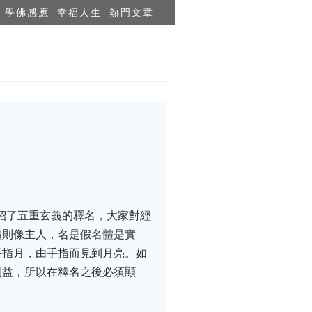
學佛感應
幸福人生
熱門文章
紹了五重玄義的釋名，大家對經
體則像主人，名是假名體是實
手指月，由手指而見到月亮。如
利益，所以在釋名之後必須顯