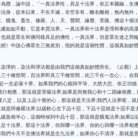
千為體，論中說，「一真法界性，具足十法界，依正本圓融，生
等法身，從本以來，不生不滅，非空非有，離名離相，無內無外
獄、餓鬼、畜生、修羅、人、天、聲聞、緣覺、菩薩、佛這十個
無慮如如不動，它是本質法界。一真法界和十法界是理和事的高
，也就是眾生和佛同樣具足的佛性，一真法界，但是眾生迷之而
嚴經》中說心佛眾生三無差別，指的就是這個性體，這個真如妙
出染淨的，染法和淨法都是由我們這個真如妙體所生。《止觀》
具三十種世間，百法界即具三千種世間，此三千在一念心」。在
凡起一念必落十界。如果我們的心能與平等、大慈大悲、依正功德
萬行相應，那這就是菩薩法界;如果是與無我心和十二因緣相應，
禪八定，以及上品十善的心，那這就是天法界;我們人法界呢，就
就是阿修羅法界;以緩軟心念下品十惡，下品十惡就是十惡不是
緩急相半心，這個時候到中品十惡，那這就是餓鬼法界;如果以
具足十法界。那這十法界，你與哪一法界、你的心與哪一法界相
我們今天不念佛法界就是念九法界，如果你心不清淨，那就是意