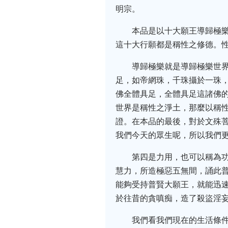
明宗。
本品是以十大願王導歸極
這十大行願都是稱性之修德。
導歸極樂就是導歸極樂世
足，如帝網珠，千珠攝於一珠
佛全體具足，全體具足這諸佛
世界是稱性之淨土，那麼以稱
證。在本品的最後，對於文殊
我們今天的眾生呢，所以我們
第四是力用，也可以稱為
慧力，所造極惡五無間，誦此
能夠受持普賢大願王，就能迅
於往昔的貪嗔痴，造了殺盜淫
我們看我們現在的生活條