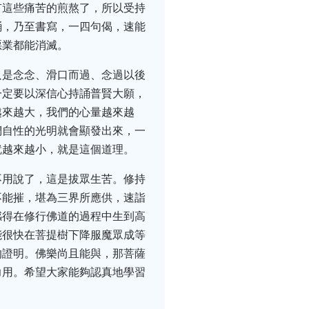
有這些痛苦的煎熬了，所以受持
誦，乃至書寫，一四句偈，速能
惡業都能消滅。
只是念念、滑口而過、念過以後
一定要以深信心持誦普賢大願，
越來越大，我們的心量越來越
們自性的光明就會顯發出來，一
就越來越小，就是這個道理。
不用說了，這是拔眾生苦。修持
不能摧，堪為三界所應供，速詣
感得在修行佛道的過程中生到高
能很快在菩提樹下降服魔眾成等
的證明。佛樂尚且能與，那菩薩
力用。希望大家能夠認真地學習