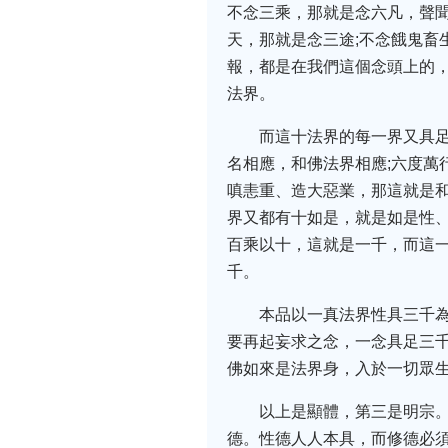
不念三乘，那就是念六凡，聲聞
天，那就是念三途;不念餓鬼畜
報，都是在我們這個念頭上的
法界。
而這十法界的每一界又具
名相應，和佛法界相應;六度萬
嗔恚重、造大惡業，那這就是
界又都有十如是，就是如是性
百乘以十，這就是一千，而這
千。
本品以一真法界性具三千
要再起妄求之念，一念具足三
佛如來是法界身，入於一切眾
以上是顯體，第三是明宗
德。性德人人本具，而修德必