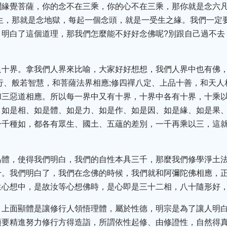
緣覺菩薩，你的念不在三乘，你的心不在三乘，那你就是念六凡
生，那就是念地獄，每起一個念頭，就是一受生之緣。我們一定
，明白了這個道理，那我們怎麼能不好好念佛呢?別跟自己過不去
足十界。拿我們人界來比喻，大家好好想想，我們人界中也有佛
行、般若智慧，和菩薩法界相應;修四禪八定、上品十善，和天人
和三惡道相應。所以每一界中又有十界，十界中各有十界，十乘
、如是相、如是體、如是力、如是作、如是因、如是緣、如是果
一千種如，都各有眾生、國土、五蘊的差別，一千再乘以三，這
為體，使得我們明白，我們的自性本具三千，那麼我們修學淨土
千。我們明白了，我們在念佛的時候，我們就和阿彌陀佛相應，
生心想中，是故汝等心想佛時，是心即是三十二相，八十隨形好
。上面顯體是讓修行人領悟理體，屬於性德，明宗是為了讓人明
須要精進努力修行方得造詣，所謂依性起修、由修證性，自然得