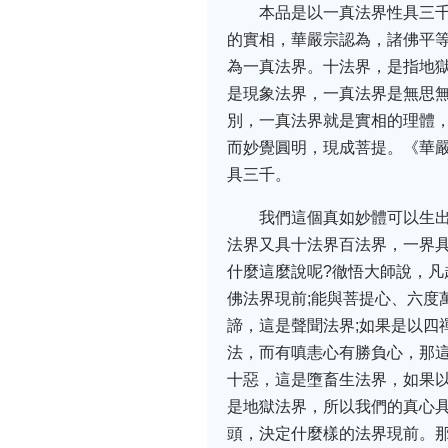
本品是以一真法界性具三
的實相，華嚴宗認為，諸佛平
為一真法界。十法界，是指地
是現象法界，一真法界是無思
別，一真法界就是實相的理體
而妙覺圓明，現成菩提。《華
具三千。
我們這個真如妙體可以生
法界又具十法界百法界，一界
什麼這麼說呢?徹悟大師說，
佛法界現前;能與菩提心、六度
諦，這是聲聞法界;如果是以四
法，而有嗔恚心有勝負心，那這
十惡，這是墮畜生法界，如果以
是地獄法界，所以我們的真心
頭，決定什麼樣的法界現前。那