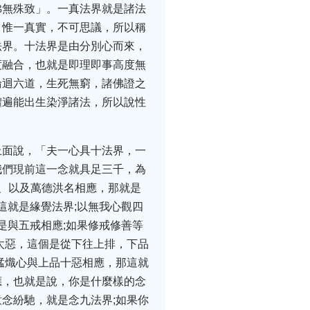
佛無殊致」。一真法界就是諸法
，惟一真實，不可思議，所以稱
法界。十法界是由分別心而來，
度融合，也就是即理即事高度無
輪迴六道，生死無窮，諸佛證之
體遍能出生染淨諸法，所以說性
上面說，「夫一心具十法界，一
我們現前這一念就具足三千，為
、以及萬德洪名相應，那就是
這就是緣覺法界;以無我心觀四
是與五戒相應;如果修戒修善等
太惡，這個是從下往上排，下品
猛熾心與上品十惡相應，那這就
應，也就是說，你是什麼樣的念
念紛馳，就是念九法界;如果你