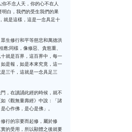
;你不念人天，你的心不在人
要明白，我們的受生我們的果
，就是這樣，這是一念具足十
，眾生修行和平等慈悲和萬德洪
相應;同樣，像修惡、貪慾重、
以十就是百界，這百界中，每一
、如是報，如是本來究竟，這一
就是三千，這就是一念具足三
法門，在讀誦此經的時候，就不
正如《觀無量壽經》中說：「諸
，是心作佛，是心是佛」。
白修行的宗要而起修，屬於修
真實的受用，所以顯體之後就要