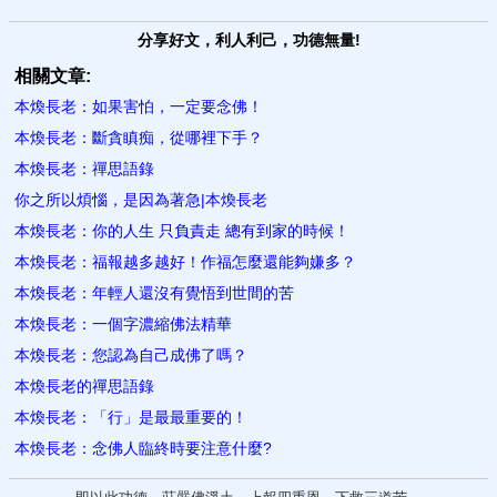
分享好文，利人利己，功德無量!
相關文章:
本煥長老：如果害怕，一定要念佛！
本煥長老：斷貪瞋痴，從哪裡下手？
本煥長老：禪思語錄
你之所以煩惱，是因為著急|本煥長老
本煥長老：你的人生 只負責走 總有到家的時候！
本煥長老：福報越多越好！作福怎麼還能夠嫌多？
本煥長老：年輕人還沒有覺悟到世間的苦
本煥長老：一個字濃縮佛法精華
本煥長老：您認為自己成佛了嗎？
本煥長老的禪思語錄
本煥長老：「行」是最最重要的！
本煥長老：念佛人臨終時要注意什麼?