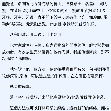
無覺意，名聞遍北方健陀摩訶衍山。彼有蟲王，名差(chai)吼
無，在某(姓名)牙齒中止。今當遣使者，無敢食某(姓名)牙及
牙根、牙中、牙邊。蟲不即下器中，頭破作七分，如鳩[jiū]羅
勒(le)蟮(善)。梵天勸是咒。南無佛!令我所咒皆從如願。
念完用清水漱口後，吐出即可!
代大家放生的時候，店家送物命的開車師傅，經常幫著搬
放物命。有次放生完閒聊得知他有痛風。我讓他懺悔說：對不
起我錯了我懺悔。
就告訴了他一個方法。使勁拍手跺腳同時念一句佛號阿彌
陀佛(可以原地，可以邊走邊拍手跺腳，左右腳互換著跺腳)
就這麼簡單。
過了半年後我想起來問他痛風好沒?他告訴我再沒疼過。
這個方法也可以打開肩部的經絡，還有腿部的經絡。頸椎