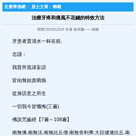
念覺學佛網
:
居士文章
:
轉載
治療牙疼和痛風不花錢的特效方法
時間:2018/12/24 作者:翁布隆——胡林
牙患者置清水一杯在前。
念誦：
我昔所造諸妄語
皆由無始貪嗔痴
從身語意之所生
一切我今皆懺悔(三遍)
佛說咒齒經【7遍～108遍】
南無佛.南無法.南無比丘僧.南無舍利弗.大目揵連比丘.南