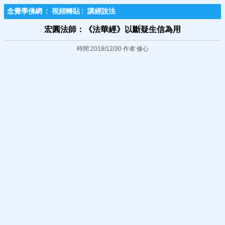
念覺學佛網
:
視頻轉貼
:
講經說法
宏圓法師：《法華經》以斷疑生信為用
時間:2018/12/30 作者:修心