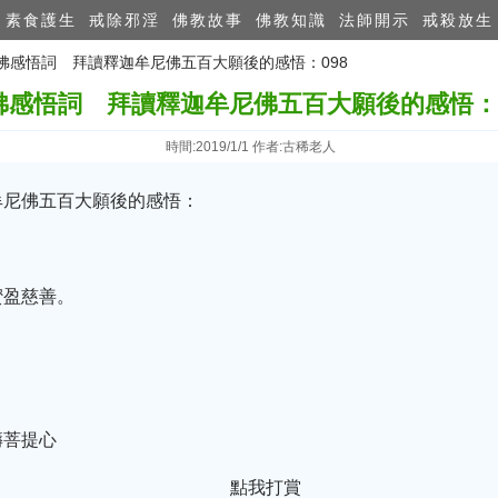
素食護生
戒除邪淫
佛教故事
佛教知識
法師開示
戒殺放生
學佛感悟詞 拜讀釋迦牟尼佛五百大願後的感悟：098
佛感悟詞 拜讀釋迦牟尼佛五百大願後的感悟：0
時間:2019/1/1 作者:古稀老人
牟尼佛五百大願後的感悟：
蜜盈慈善。
。
。
耨菩提心
點我打賞