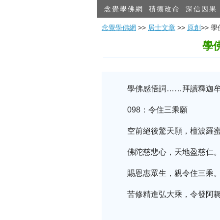
念覺學佛網
積德改命
深信因果
念覺學佛網
>>
居士文章
>>
原創
>> 
學
學佛感悟詞……拜讀釋迦
098：令住三乘願
空前絕後驚天願，檀波羅
佛陀慈悲心，天地盈慈仁
賜恩惠眾生，親令住三乘
苦修精進弘大乘，令發阿