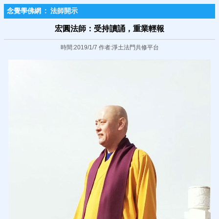
念覺學佛網
:
法師開示
宏圓法師：受持讀誦，重業輕報
時間:2019/1/7 作者:淨土法門共修平台