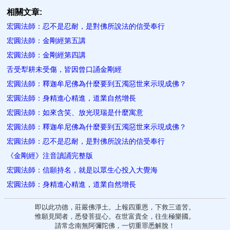
相關文章:
宏圓法師：忍不是忍耐，是對佛所說法的信受奉行
宏圓法師：金剛經第五講
宏圓法師：金剛經第四講
舌受犁耕未受傷，皆因曾口誦金剛經
宏圓法師：釋迦牟尼佛為什麼要到五濁惡世來示現成佛？
宏圓法師：身精進心精進，道業自然增長
宏圓法師：如來含笑、放光現瑞是什麼寓意
宏圓法師：釋迦牟尼佛為什麼要到五濁惡世來示現成佛？
宏圓法師：忍不是忍耐，是對佛所說法的信受奉行
《金剛經》注音讀誦完整版
宏圓法師：信願持名，就是以眾生心投入大覺海
宏圓法師：身精進心精進，道業自然增長
即以此功德，莊嚴佛淨土。上報四重恩，下救三道苦。
惟願見聞者，悉發菩提心。在世富貴全，往生極樂國。
請常念南無阿彌陀佛，一切重罪悉解脫！