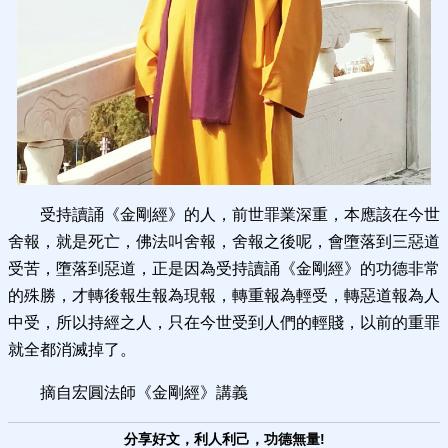
受持讀誦《金剛經》的人，前世罪業深重，本應該在今世
舍報，就是死亡，佛法叫舍報，舍報之後呢，會墮落到三惡道
受苦，墮落到惡道，正是因為受持讀誦《金剛經》的功德非常
的殊勝，才轉後報生報為現報，轉重報為輕受，轉惡道報為人
中受，所以持經之人，只在今世受到人們的輕賤，以前的重罪
就全都消滅掉了。
摘自宏圓法師《金剛經》講義
分享好文，利人利己，功德無量!