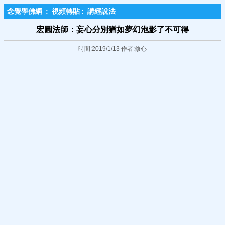
念覺學佛網
:
視頻轉貼
:
講經說法
宏圓法師：妄心分別猶如夢幻泡影了不可得
時間:2019/1/13 作者:修心