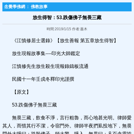
念覺學佛網
:
佛教故事
放生得智：53.跌傷佛子無畏三藏
時間:2019/1/15 作者:藎木
《江慎修居士選錄》【放生善報 第五章放生得智】
放生現報故事集----印光大師鑑定
江慎修先生放生殺生現報錄鑄板流通
民國十一年壬戍冬釋印光謹撰
【原文】
53.跌傷佛子無畏三藏
無畏三藏，飲食不淨，言行粗魯，而心地甚光明。律師愛
其人，而惜其行不潔，令宿門外。律師半夜捫虱投地下，無畏
門外大呼曰：跌殺佛子。師大驚，呼入，無畏曰：凡百含靈皆