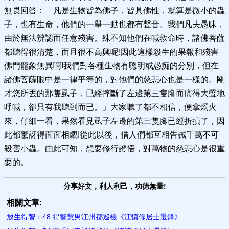
無畏回答：「凡是生物皆為佛子，皆具佛性，就算是微小的蟲
子，也有生命，他們的一舉一動也都有聲音。我們凡夫愚昧，
由於無法辨認而任意殘害。殊不知他們在喊救命時，諸佛菩薩
都聽得很清楚，而且很不高興呢!因此這樣殺生的果報和殘害
佛門龍象無異啊!我們對各種生物有聰明或愚痴的分別，但在
諸佛菩薩眼中是一律平等的，對他們的慈悲心也是一樣的。剛
才您所丟的那隻虱子，已經摔斷了左邊第三隻腳而痛得大聲地
呼喊，卻只有我聽到而已。」大家聽了都不相信，便拿燭火
來，仔細一看，果然看見虱子左邊的第三隻腳已經折損了，因
此都驚訝得面面相覷!從此以後，僧人們都互相告誡千萬不可
殺害小蟲。由此可知，想要修行證悟，對萬物的慈悲心是很重
要的。
分享好文，利人利己，功德無量!
相關文章:
放生得智：48.得智慧男江州都巡檢《江慎修居士選錄》