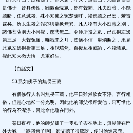
是佛子，皆具佛性，雖微至蠓虱，皆有聲聞。凡夫痴暗，不能
聽睹，任意滅殺。殊不知彼之冤楚號呼，諸佛聽之已宏，若雷
霆矣。所以生殺之報亦與龍象無異。凡人物有大小痴慧之別，
諸佛菩薩則大小同觀，慈悲無二。令師所投之虱，已跌損左邊
第三足，大聲冤痛，唯我聞之耳，眾僧不信，舉燭照之，果見
此虱左邊損折第三足，相視駭然。自後互相戒諭，不殺蟻虱。
觀此知大徹大悟，尤重好生。
【白話文】
53.虱如佛子的無畏三藏
有個修行人名叫無畏三藏，他平日雖然飲食不淨、言行粗
俗，但是心地卻十分光明。因此他的師父很疼愛他，只可惜他
的行為不潔淨，因此命他睡在門外。
某日夜裡，他的師父抓了一隻虱子丟在地上，無畏便在門
外大喊：「跌殺佛子啊!」師父聽了很驚訝，便叫他進來問。