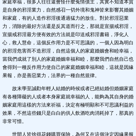
家庭幸福，很多人往往還會怪什麼冤情債主，其實不知道本質
是自身的邪淫業力，自然感召一切外境和鬼神皆來影響其婚姻
和家庭，有的人造作邪淫後通過猛力的放生。對於邪淫惡業
力，消除的最好方法還是反其道而行之，那就是宣揚戒邪淫，
宣揚戒邪淫最方便有效的方法就是印送戒邪淫書籍，淨化人
心，救人慧命，這個反作用力是不可思議的，一個人因為明白
的邪淫危害而不造邪淫，自然這個人的家庭婚姻會和睦幸福，
當我們成就了別人的家庭婚姻幸福和睦，那麼我們自然自己也
會得到一種反作用力使自己的家庭婚姻幸福和睦，這就是因緣
果報，亦是善惡業力，法界的一種自然規律。
故末學至誠勸年輕人結婚的時候或者已經結婚但婚姻家庭
有各種障礙的人或者本身家庭就幸福的人，能夠為其自身的婚
姻家庭用這樣的方法來祈福，決定有極明顯和不可思議利益的
效果，不然這些錢只是白白的供人飲酒吃肉消耗掉了，那真的
非常可惜。
世間人皆捨得花錢購買保險，為何又在這個決定因緣果報