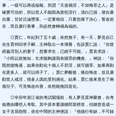
事，一樣可以再或福報。所謂『天道禍淫，不加悔罪之人』是
確實可信的，所以世人不能因為曾犯淫行，清白已損，便自暴
自棄，甘於沉淪墮落。一定要相信，只要您痛下決心，誓改前
非，而且廣行善事，則必然會轉禍為福的。
◎賈仁，年紀到了五十歲，依然無子。有一天，夢見自己
在生育祠叩求子嗣，主神取出一本簿冊，告訴賈仁說：『你曾
經姦淫別人的妻子，想要求生，已經不可能。』賈哀求說：
『小民以前無知，乞求能夠讓我有贖罪的機會。』神說：『你
既然能悔過，如果你勸化十個人不邪淫，就可贖罪。如果再勸
化更多人，就可以得子了。』賈仁夢醒後，痛自悔改，並且廣
勸世人戒淫，很多人因此受到感化。結果，賈仁後來竟生了兩
個兒子。可見悔改向善，依然能挽回造化。
◎辛卯年浙江省的考試闈場前，有人夢見眾神聚會，在考
核應由哪些人考取。其中原本要讓鍾郎當榜首，但鍾曾造成一
女子含屈怨恨，坐在中間的主神便說：『他德行有缺，不可錄