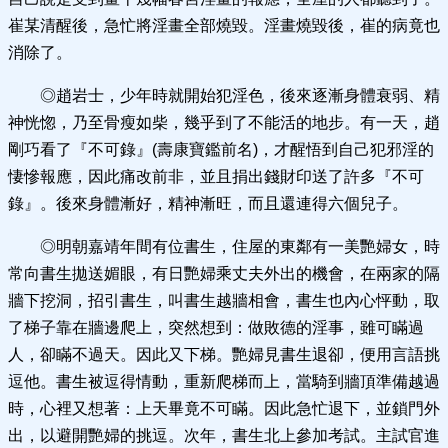
崔某清醒後，急忙將淫畫全部燒毀。淫畫燒毀後，崔的病竟也
消除了。
◎趙岩士，少年時就開始犯淫色，後來逐漸身體衰弱、精
神恍惚，乃至骨瘦如柴，幾乎到了不能活的地步。有一天，趙
剛巧看了『不可錄』(壽康寶鑑前名)，才醒悟到自己犯邪淫的
悽慘報應，因此痛改前非，並且捐出錢財印送了許多『不可
錄』。後來身體漸好，精神漸旺，而且還連得六個兒子。
◎明朝嘉靖年間有位書生，住屋的東鄰有一美艷婦女，時
常向書生拋送媚眼，有日艷婦乘丈夫外出的機會，在兩家的隔
牆下挖洞，招引書生，叫書生越牆相會，書生也內心怦動，取
了梯子靠在牆邊爬上，突然想到：做敗德的淫事，雖可瞞過
人，卻瞞不過天。因此又下梯。艷婦見書生退卻，便用言語挑
逗他。書生被逗得情動，重新爬梯而上，當騎到牆頂準備越過
時，心裡又想著：上天畢竟不可瞞。因此急忙退下，並鎖門外
出，以避開艷婦的挑逗。次年，書生北上參加考試。主試官進