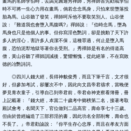
畫馬的名師李伯時，去謁見圓通秀禪師，秀禪師首先勸戒李伯
時不可將一生心力用在畫馬，倘若念念馬身，只怕來世墮落投
胎為馬。山谷聽了發笑，禪師呵斥他不要取笑別人。山谷便
說：『難道我也會墮入馬腹嗎?』禪師說：『伯時念馬，墮為
馬身也只是他個人的事。但你寫淫色艷詞，卻是挑動了天下許
多人的淫心，害許多人貞潔不保，這種罪過，何止是墮入馬
腹，恐怕泥犁地獄等著你去受刑。』秀禪師是有名的得道高
僧，黃山谷聽了禪師訓誡後，驚懼慚愧，從此絕筆，不在寫敗
德的冶艷詩詞。
◎四川人錢大經，長得神貌俊秀，而且下筆千言，文才很
好，但參加考試，卻屢次不中，因此向文昌帝君禱求，當晚便
夢見青衣童子，引導自己到帝君前，帝君命神吏察看簿冊，冊
上記載著：『錢大經，本當二十歲考中鄉榜第二名，接著考取
殿試會考，名聞天下，官位做到二品高官，壽命享七十三歲。
但由於曾經編造了三部邪淫的書，因此功名全部削奪，壽命也
不長了。』帝君勸諭說：『你平生存心忠厚，而且在孝友方面