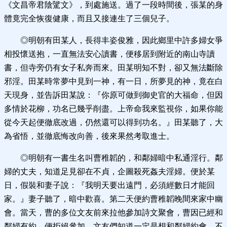
《文昌帝君陰騭文》，到處施送。過了一段時間後，張某的身
體竟完全恢復健康，而且又接連生了三個兒子。
◎明朝有田某人，長得丰姿俊雅，因此鄉里中許多婦女爭
相投懷送抱，一直無法安心讀書，便移居到附近的南山寺讀
書，但寺旁仍有女子私奔而來。田某明知不對，卻又無法斷除
邪淫。田某時常夢中見到一神，有一日，所夢見的神，竟在白
天現身，並告訴田某說：『你原可做到御史官的大福命，但因
多情於花柳，功名已幾乎削盡。上帝命我來監視你，如果你能
從今天起便徹底改過，仍然還可以得到功名。』田某聽了，大
為省悟，並徹底悔改向善，後來果然考取進士。
◎明朝有一書生名叫曹稚韜的，和鄰婦暗中私通淫行。鄰
婦的丈夫，知道足見卻在不貞，企圖殺死姦夫淫婦。便於某
日，假裝和妻子說：『我明天要出遠門，必須經數日才能回
家。』妻子聽了，暗中歡喜。第二天便約曹稚韜晚間來家中幽
會。當天，曹的多位文友前來拉他參加詩文聚會，曹因已經和
鄰婦有約，便拒絕參加。文友們知道一定是想和鄰婦約會，不