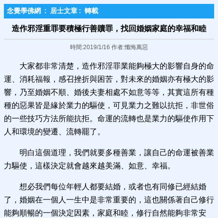
念覺學佛網
:
居士文章
:
轉載
造作邪淫重罪要積極行善贖罪，找回婚姻家庭的幸福和睦
時間:2019/1/16 作者:懺悔萬惡
大家都非常清楚，造作邪淫罪業能夠極大的影響自身的命
運、消耗福報，感召挫折與困苦，對未來的婚姻亦有極大的影
響，乃至婚姻不順、婚後夫妻相處不如意等等，其實這所有種
種的惡果皆是緣於業力的驅使，可見業力之難以抗拒，非世俗
的一些技巧方法所能抗拒。命運的流轉也是業力的驅使作用下
人和環境的變遷、流轉罷了。
明白這個道理，我們就要多種善業，讓自己的命運被善業
力驅使，這樣決定就會越來越美滿、如意、幸福。
想必我們每位年輕人都要結婚，或者也有同修已經結婚
了，婚姻在一個人一生中是非常重要的，這也關係著自己修行
能夠順暢的一個決定因素，家庭和睦，修行自然能夠非常安