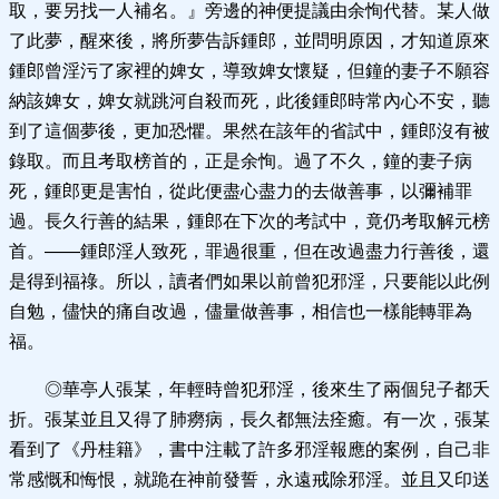
取，要另找一人補名。』旁邊的神便提議由余恂代替。某人做
了此夢，醒來後，將所夢告訴鍾郎，並問明原因，才知道原來
鍾郎曾淫污了家裡的婢女，導致婢女懷疑，但鐘的妻子不願容
納該婢女，婢女就跳河自殺而死，此後鍾郎時常內心不安，聽
到了這個夢後，更加恐懼。果然在該年的省試中，鍾郎沒有被
錄取。而且考取榜首的，正是余恂。過了不久，鐘的妻子病
死，鍾郎更是害怕，從此便盡心盡力的去做善事，以彌補罪
過。長久行善的結果，鍾郎在下次的考試中，竟仍考取解元榜
首。——鍾郎淫人致死，罪過很重，但在改過盡力行善後，還
是得到福祿。所以，讀者們如果以前曾犯邪淫，只要能以此例
自勉，儘快的痛自改過，儘量做善事，相信也一樣能轉罪為
福。
◎華亭人張某，年輕時曾犯邪淫，後來生了兩個兒子都夭
折。張某並且又得了肺癆病，長久都無法痊癒。有一次，張某
看到了《丹桂籍》，書中注載了許多邪淫報應的案例，自己非
常感慨和悔恨，就跪在神前發誓，永遠戒除邪淫。並且又印送