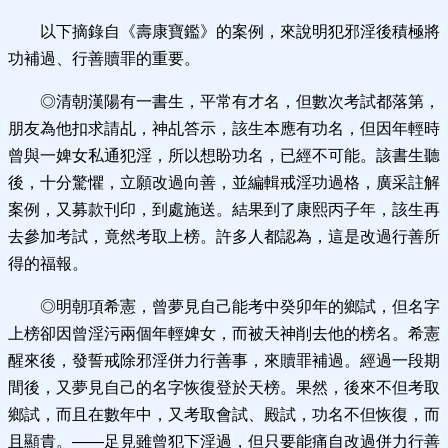
以下摘錄自《壽康寶鑑》的案例，來說明犯邪淫後積極將
功補過、行善贖罪的重要。
◎清朝漢陽有一書生，平常有才名，但數次考試都落第，
朋友為他扣求請乩，神乩答示，該生本應有功名，但因年輕時
曾與一婢女私通犯淫，所以想盼功名，已經不可能。該書生聽
後，十分驚懼，立願改過向善，並編輯戒淫功過格，廣采註解
案例，又募款刊印，到處施送。結果到了康熙丙子年，該生再
去參加考試，竟然考取上榜。許多人都認為，這是改過行善所
得的福報。
◎明朝項希憲，曾夢見自己能考中癸卯年的鄉試，但名字
上榜卻因曾淫污兩個年輕婢女，而被天神削去他的榜名。希憲
醒來後，發誓戒除邪淫併力行善事，來贖罪補過。經過一段期
間後，又夢見自己的名字恢復登於天榜。果然，後來不但考取
鄉試，而且在數年中，又考取會試、殿試，功名不但恢復，而
且顯貴。——足見雖曾犯下淫過，但只要能痛自改過併力行善