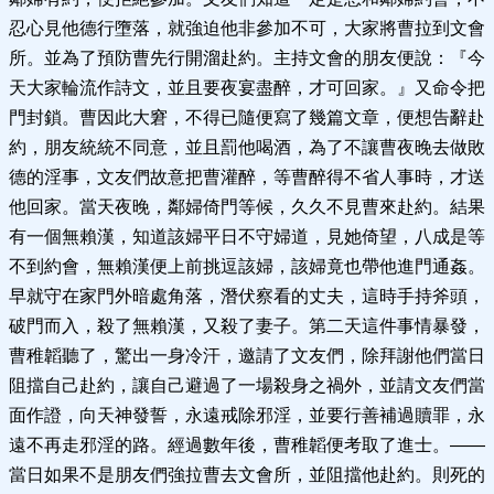
忍心見他德行墮落，就強迫他非參加不可，大家將曹拉到文會
所。並為了預防曹先行開溜赴約。主持文會的朋友便說：『今
天大家輪流作詩文，並且要夜宴盡醉，才可回家。』又命令把
門封鎖。曹因此大窘，不得已隨便寫了幾篇文章，便想告辭赴
約，朋友統統不同意，並且罰他喝酒，為了不讓曹夜晚去做敗
德的淫事，文友們故意把曹灌醉，等曹醉得不省人事時，才送
他回家。當天夜晚，鄰婦倚門等候，久久不見曹來赴約。結果
有一個無賴漢，知道該婦平日不守婦道，見她倚望，八成是等
不到約會，無賴漢便上前挑逗該婦，該婦竟也帶他進門通姦。
早就守在家門外暗處角落，潛伏察看的丈夫，這時手持斧頭，
破門而入，殺了無賴漢，又殺了妻子。第二天這件事情暴發，
曹稚韜聽了，驚出一身冷汗，邀請了文友們，除拜謝他們當日
阻擋自己赴約，讓自己避過了一場殺身之禍外，並請文友們當
面作證，向天神發誓，永遠戒除邪淫，並要行善補過贖罪，永
遠不再走邪淫的路。經過數年後，曹稚韜便考取了進士。——
當日如果不是朋友們強拉曹去文會所，並阻擋他赴約。則死的