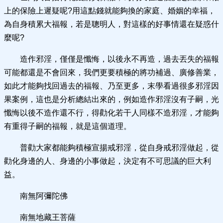
上的保險上遲疑呢?用這點錢就能夠換的家庭、婚姻的幸福，
為自身積累大福報，若是聰明人，對這樣的好事情還在疑惑什
麼呢?
造作邪淫，僅僅是懺悔，以後永不再造，過去丟失的福報
可能都還是不會回來，我們更要積極的將功補過、廣修善業，
如此才能夠找回過去的福報、乃至更多，末學看過很多邪淫因
果案例，這也是分析總結出來的，例如造作邪淫沒有子嗣，光
懺悔以後不造作還不行，得勸化若干人同樣不造邪淫，才能夠
有重得子嗣的福報，就是這個道理。
普勸大家都能夠積極宣揚戒邪淫，從自身戒邪淫做起，從
勸化身邊的人、身邊的小事做起，決定有不可思議的巨大利
益。
南無阿彌陀佛
南無地藏王菩薩