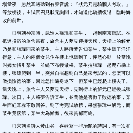
場當夜，忽然耳邊聽到有聲音說：『狀元乃是騎牆人考取。』
等放榜後，主試官召見狀元詢問，才知道他騎牆復退，臨時悔
改的前世。
◎明朝神宗時，武進人張瑋和某生，一起到南京應試。在
抵達投宿的旅舍當夜，旅舍主人夢見迎接天榜，天榜上的解元
乃是和張瑋同來的某生。主人將所夢告知某生，某生聽了洋洋
得意，主人的兩個女兒住在樓上也聽到了，怦然心動，於當晚
叫婢女招引某生，並縋下布幔做梯。某生拉張瑋一起爬布梯上
樓，張瑋爬到一半，突然自省想到自己是來考試的，怎麼可以
做損陰德的事，因此急忙隨身退下，但某生已經爬上樓去了。
當天晚上，旅舍主人又夢見天榜，見到榜上的解元已經換成張
瑋。次日，主人將夢告訴某生，並問他是否做了敗德的事，某
生面紅耳赤不敢回答。到了考完試放榜，果然張瑋中解元，而
某生竟落第，某生大為慚悔，後來貧郁而終。
◎宋朝名詩人黃山谷，喜歡寫一些冶艷的詩詞，有一次和