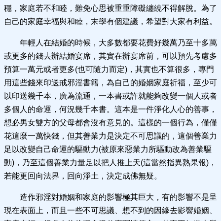
穩，家庭若不和睦，難免心思被重重障礙纏繞不得解脫。為了
自己的家庭幸福與和睦，末學有個建議，希望對大家有利益。
年輕人在結婚的時候，大多數都要花費好幾萬乃至十多萬
或更多的錢去辦結婚宴席，其實在辦宴席前，可以預先考慮多
預算一萬元或者更多(也可隨力而定)，其實也不算很多，專門
用這些錢來印送戒邪淫書籍，為自己的婚姻家庭祈福，至少可
以印送幾千本，廣為流通，一本書或許就能夠改變一個人或者
多個人的命運，何況幾千本書。這本是一件淨化人心的善事，
想必男女雙方的父母都會沒有意見的。這樣的一個行為，僅僅
花這麼一萬快錢，但其善業力是決定不可思議的，這個善業力
足以改變自己命運的驅動力(被原來惡業力所驅動改為善業驅
動)，乃至這個善業力量足以把人推上天(這當然指異熟果報)，
若能更回向法界，回向淨土，決定成佛無疑。
造作邪淫對婚姻和家庭的影響極其巨大，有的影響不是呈
現在表面上，而且一些不可思議、想不到的因緣去影響婚姻、