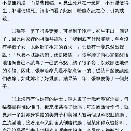
不是無賴漢，而是曹稚韜。可見生死只在一念間，不邪淫便得
生，邪淫便得死。讀者們看了此例，盼能永記在心，引為戒
鏡。
◎張寧，娶了很多妻妾，可是到了晚年，卻生不出一個兒
子，因此向家裡的祖廟拜禱說：『我到底有什麼罪孽，至今沒
有半個子女，以致斷了祖宗的香火。』旁邊有一妾忽然出聲
說：『只要不耽誤我們，便是陰德。』張寧聽了內心驚懼醒悟
地後悔自己不該為了一己的私慾，納了很多妾，以致斷送她們
的幸福。因此，張寧暗察凡是不願意留下的，從該日起便讓她
們改嫁，如此嫁出了好幾個。結果第二年，張寧便得了一個兒
子。
◎上海市有位姓崔的紳士，請人畫了十幾幅春宮淫畫，每
幅都畫得惟妙惟肖。後來崔某得了瘧病，每次瘧熱發作時，就
見到十多對赤身裸體的美男子和美婦人被兩個鬼卒挖肚抽腸，
血流滿地，接著鬼卒又對崔某剖腹鉤腸，崔某疼得哀號慘叫，
自己說是受到畫十幾幅春宮淫畫的報應，全屋的人都聽到了。