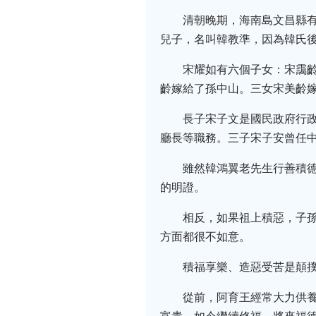
清朝晚期，海南島文昌縣
兒子，名叫韓教準，因為韓氏
宋耀如有六個子女：宋靄
齡嫁給了孫中山。三女宋美齡
長子宋子文是國民政府行
廳長等職務。三子宋子安曾任
雖然韓鴻翼老先生行善積
的明證。
相反，如果祖上積惡，子
方面都很不如意。
積福享樂、造惡受苦是顛
從前，阿育王經常大力供