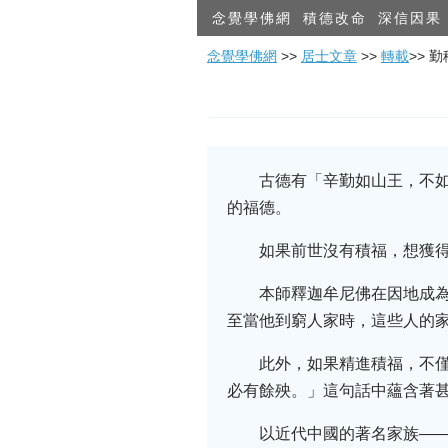
念覺學佛網
積德改命
深信因果
念覺學佛網
>>
居士文章
>>
轉載
>> 
古德有「辛勤如山王，不
的福德。
如果前世沒有積福，想獲
本師釋迦牟尼佛在因地成
至當他到窮人家時，這些人的
此外，如果精進積福，不
必有餘殃。」這句話中蘊含著
以近代中國的著名家族—