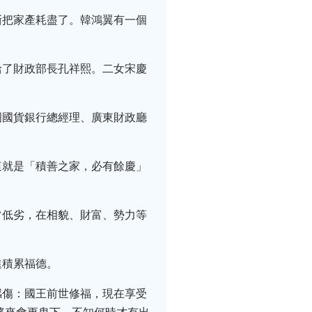
漸把家產耗盡了。韓鴻翼有一個
給了財政部長孔祥熙。二女宋慶
國國貨銀行總經理、廣東財政廳
這就是「積善之家，必有餘慶」
常低劣，在相貌、財富、勢力等
進積累福德。
感傷：國王前世修福，現在享受