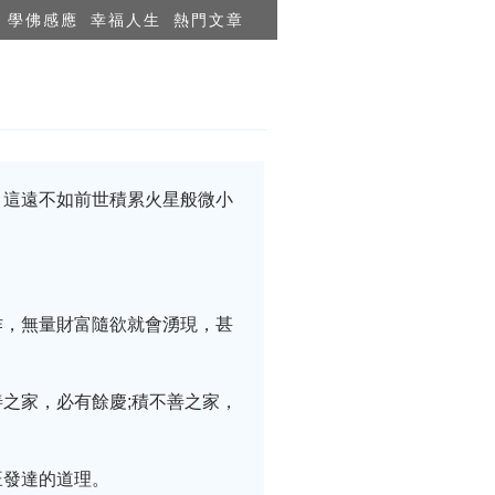
學佛感應
幸福人生
熱門文章
，這遠不如前世積累火星般微小
作，無量財富隨欲就會湧現，甚
之家，必有餘慶;積不善之家，
旺發達的道理。