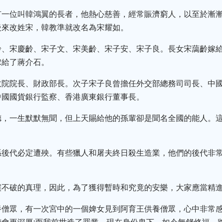
有一位叫韓鴻翼的長者，他熱心慈善，經常賑濟窮人，以至於漸
後來改姓宋，韓教準就改名為宋耀如。
齡、宋慶齡、宋子文、宋美齡、宋子安、宋子良。長女宋藹齡嫁
嫁給了蔣介石。
政院院長、財政部長。次子宋子良曾擔任外交部總務司司長、中
中國國貨銀行監察、香港廣東銀行董事長。
德，一生默默無聞，但上天賜給他的孫輩卻是聞名全國的能人。
孫後代必定遭殃。有些獵人和屠夫終日殺生造業，他們的後代非
撲不破的真理，因此，為了獲得暫時和究竟的安樂，大家應當精
養僧眾，有一次宮中的一個婢女見到阿育王供養僧眾，心中非常