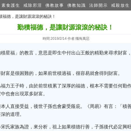
素食護生
戒除邪淫
佛教故事
佛教知識
法師開示
戒殺放生
勤積福德，是讓財源滾滾的秘訣！
勤積福德，是讓財源滾滾的秘訣！
時間:2019/2/14 作者:懺悔萬惡
如積星福」的教言，意思是即生中付出山王般的精勤來尋求財富
得財富是很困難的，如果前世積過福，很容易就會得到財富。
為福力王子時，由於前世積累了深厚的福德，根本不需要任何勤
家中也會出現眾多財富。
僅本人直接受益，後世子孫也會蒙受蔭庇。《周易》有言：「積善
甚深的道理。
—宋氏家族為證，來分析，祖上如果積德行善，子孫後代必定興