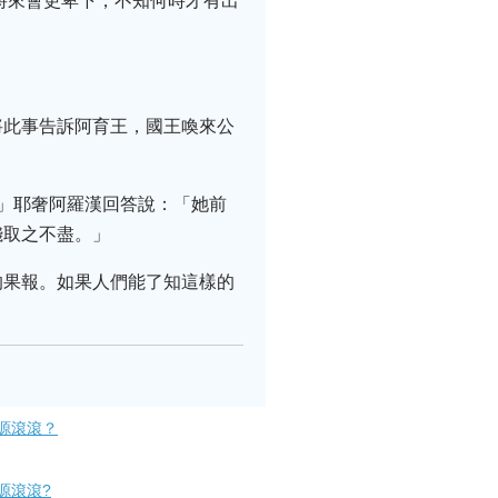
將來會更卑下，不知何時才有出
將此事告訴阿育王，國王喚來公
」耶奢阿羅漢回答說：「她前
錢取之不盡。」
的果報。如果人們能了知這樣的
源滾滾？
源滾滾?