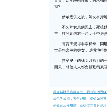
富貴，如今繼續修福，將來福德
期?
僧眾應供之後，婢女在掃
不久婢女患病死去，死後
主，打開她的右手時，手中居
阿育王覺得非常稀奇，問
世是您宮中的婢女，以掃地得
貧窮卑下的婢女以拾到的
因果，相信人人都會精勤積累
原來錢財是這樣來的，明白這個因緣
戒色先戒酒，五年戒斷，相貌如同整
多做這三種布施，這樣你才會財源滾