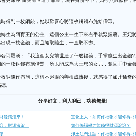
會更深厚;而我前世造了罪業，現在身份卑下，如今無錢修福，
地時得到一枚銅錢，她以歡喜心將這枚銅錢布施給僧眾。
她轉生為阿育王的公主，這個公主一生下來右手就緊握著。王妃
然出現一枚金錢，而且隨取隨生，一直取不盡。
耶奢阿羅漢：「我這個女兒前世造了什麼福德，手掌能生出金錢?
到的一枚銅錢布施僧眾，所以能成為大王您的女兒，並且手中金
一枚銅錢作布施，這樣不起眼的善根成熟後，就感得了如此稀奇
福德。
分享好文，利人利己，功德無量!
財源滾滾來！
宣化上人：如何修福報才能修得財
容，財源滾滾！
如何修福報才能修得財源滾滾？
滾
淨土法門法語：修福報才能修得財