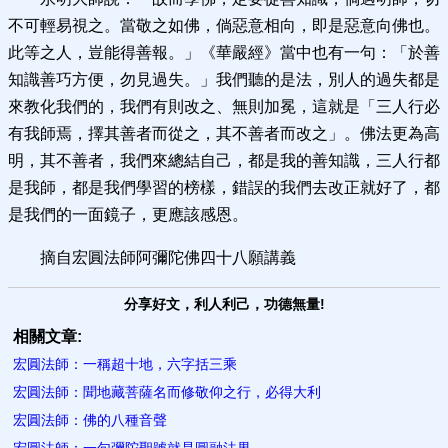
不可輕易視之。當敬之如佛，倘惡意相向，即是惡意向佛也。
此等之人，豈能得善報。」《華嚴經》當中也有一句：「於善
知識善巧方便，勿見過失。」我們聽的是法，別人的過失都是
來教化我們的，我們有則改之、無則加冕，這就是「三人行必
有我師焉，擇其善者而從之，其不善者而改之」。佛法更為高
明，其不善者，我們來總結自己，都是我的善知識，三人行都
是我師，都是我們學習的榜樣，錯誤的我們去改正就好了，都
是我們的一面鏡子，更應該感恩。
摘自宏圓法師阿彌陀佛四十八願講義
分享好文，利人利己，功德無量!
相關文章:
宏圓法師：一稱超十地，六字括三乘
宏圓法師：聞地藏菩薩名而修敬仰之行，必得大利
宏圓法師：佛的八種音聲