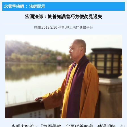
念覺學佛網
:
法師開示
宏圓法師：於善知識善巧方便勿見過失
時間:2019/2/16 作者:淨土法門共修平台
永明大師說：「故而學佛，定要從善知識，倘遇明師，切