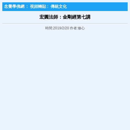
念覺學佛網
:
視頻轉貼
:
傳統文化
宏圓法師：金剛經第七講
時間:2019/2/20 作者:修心