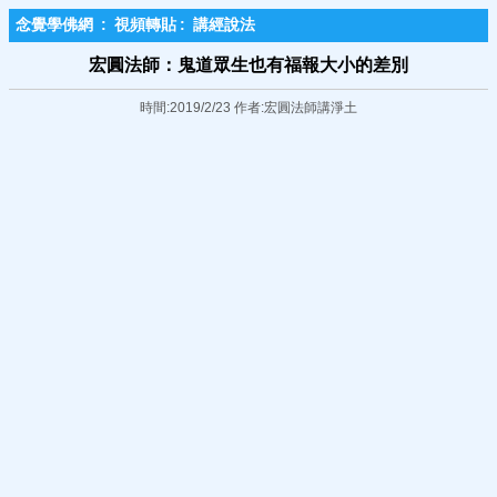
念覺學佛網
:
視頻轉貼
:
講經說法
宏圓法師：鬼道眾生也有福報大小的差別
時間:2019/2/23 作者:宏圓法師講淨土