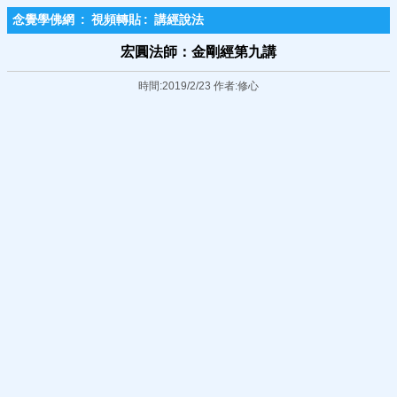
念覺學佛網
:
視頻轉貼
:
講經說法
宏圓法師：金剛經第九講
時間:2019/2/23 作者:修心