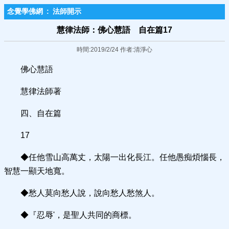
念覺學佛網
:
法師開示
慧律法師：佛心慧語 自在篇17
時間:2019/2/24 作者:清淨心
佛心慧語
慧律法師著
四、自在篇
17
◆任他雪山高萬丈，太陽一出化長江。任他愚痴煩惱長，
智慧一顯天地寬。
◆愁人莫向愁人說，說向愁人愁煞人。
◆『忍辱'，是聖人共同的商標。