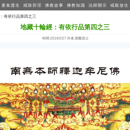
素食護生
戒除邪淫
佛教故事
佛教知識
法師開示
戒殺放生
經：有依行品第四之三
地藏十輪經：有依行品第四之三
時間:2019/2/27 作者:善醫居士