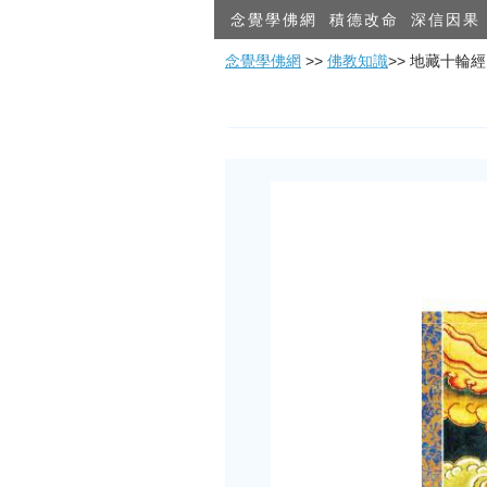
念覺學佛網
積德改命
深信因果
念覺學佛網
>>
佛教知識
>> 地藏十輪