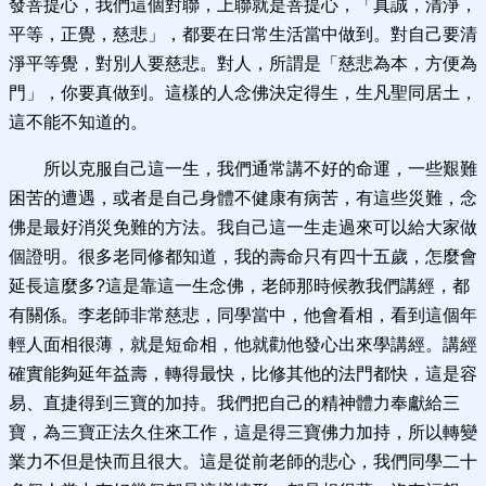
發菩提心，我們這個對聯，上聯就是菩提心，「真誠，清淨，
平等，正覺，慈悲」，都要在日常生活當中做到。對自己要清
淨平等覺，對別人要慈悲。對人，所謂是「慈悲為本，方便為
門」，你要真做到。這樣的人念佛決定得生，生凡聖同居土，
這不能不知道的。
所以克服自己這一生，我們通常講不好的命運，一些艱難
困苦的遭遇，或者是自己身體不健康有病苦，有這些災難，念
佛是最好消災免難的方法。我自己這一生走過來可以給大家做
個證明。很多老同修都知道，我的壽命只有四十五歲，怎麼會
延長這麼多?這是靠這一生念佛，老師那時候教我們講經，都
有關係。李老師非常慈悲，同學當中，他會看相，看到這個年
輕人面相很薄，就是短命相，他就勸他發心出來學講經。講經
確實能夠延年益壽，轉得最快，比修其他的法門都快，這是容
易、直捷得到三寶的加持。我們把自己的精神體力奉獻給三
寶，為三寶正法久住來工作，這是得三寶佛力加持，所以轉變
業力不但是快而且很大。這是從前老師的悲心，我們同學二十