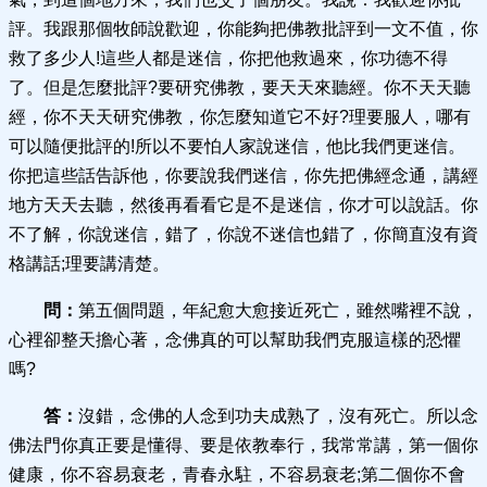
評。我跟那個牧師說歡迎，你能夠把佛教批評到一文不值，你
救了多少人!這些人都是迷信，你把他救過來，你功德不得
了。但是怎麼批評?要研究佛教，要天天來聽經。你不天天聽
經，你不天天研究佛教，你怎麼知道它不好?理要服人，哪有
可以隨便批評的!所以不要怕人家說迷信，他比我們更迷信。
你把這些話告訴他，你要說我們迷信，你先把佛經念通，講經
地方天天去聽，然後再看看它是不是迷信，你才可以說話。你
不了解，你說迷信，錯了，你說不迷信也錯了，你簡直沒有資
格講話;理要講清楚。
問：
第五個問題，年紀愈大愈接近死亡，雖然嘴裡不說，
心裡卻整天擔心著，念佛真的可以幫助我們克服這樣的恐懼
嗎?
答：
沒錯，念佛的人念到功夫成熟了，沒有死亡。所以念
佛法門你真正要是懂得、要是依教奉行，我常常講，第一個你
健康，你不容易衰老，青春永駐，不容易衰老;第二個你不會