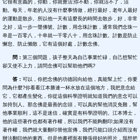
它很有意義的，你動，你就會活;你不動，你就活不了，活
動。每天，年老的人沒有什麼事情做，經行最好，老年人最好
的運動是散步。所以他一天有這麼長的時間去散步，好，非常
之好，這一步一聲佛號。計數，用念珠計數，通常我們念珠一
串是一百零八，十串就一千零八十，用念珠計數。計數是防止
懈怠、防止懶散，它有這個好處，計數念佛。
問：
第三個問題，孩子整天為自己事業忙碌，自己想幫忙
卻又使不上力，請問念佛可以幫助他們嗎?
答：
可以，你把念佛的功德回向給他，真能幫上忙，你要
問為什麼?你看看江本勝連一杯水放在這個地方，我把意念給
它，它都產生變化，你從這個科學證明就知道我們的意念可以
加持別人。那念佛是最善的念頭，可以真的幫他消災免難，幫
他事業順利，這不是迷信，確實是有科學證明的。江本博士，
他的這些著作也都有著作權，所以我們不能夠翻印;如果沒有
著作權，我們就大量翻印替他宣傳，我們只能口頭介紹而沒有
辦法翻印他的東西。但是他書裡面有幾張很好的照片，我想把