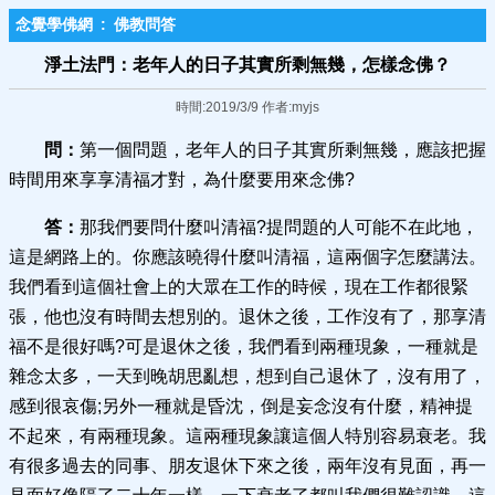
念覺學佛網
:
佛教問答
淨土法門：老年人的日子其實所剩無幾，怎樣念佛？
時間:2019/3/9 作者:myjs
問：
第一個問題，老年人的日子其實所剩無幾，應該把握
時間用來享享清福才對，為什麼要用來念佛?
答：
那我們要問什麼叫清福?提問題的人可能不在此地，
這是網路上的。你應該曉得什麼叫清福，這兩個字怎麼講法。
我們看到這個社會上的大眾在工作的時候，現在工作都很緊
張，他也沒有時間去想別的。退休之後，工作沒有了，那享清
福不是很好嗎?可是退休之後，我們看到兩種現象，一種就是
雜念太多，一天到晚胡思亂想，想到自己退休了，沒有用了，
感到很哀傷;另外一種就是昏沈，倒是妄念沒有什麼，精神提
不起來，有兩種現象。這兩種現象讓這個人特別容易衰老。我
有很多過去的同事、朋友退休下來之後，兩年沒有見面，再一