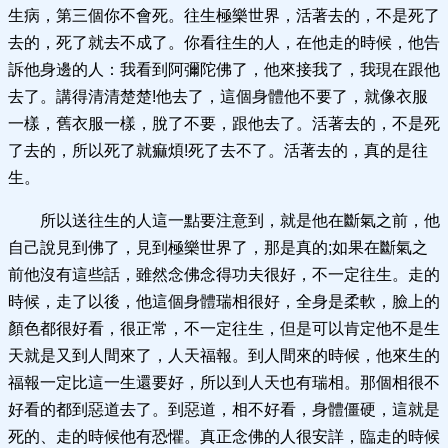
生病，第三個你不會死。往生極樂世界，活著去的，不是死了
去的，死了就去不成了。你看往生的人，在他走的時候，他告
訴他身邊的人：我看到阿彌陀佛了，他來接我了，我現在跟他
去了。講得清清楚楚!他去了，這個身體他不要了，就像衣服
一樣，舊衣服一樣，脫了不要，跟他去了。活著去的，不是死
了去的，所以死了就痲煩!死了去不了。活著去的，真的是往
生。
所以送往生的人這一點要注意到，就是他在斷氣之前，他
自己說見到佛了，見到極樂世界了，那是真的;如果在斷氣之
前他沒有這些話，雖然念佛念得功夫很好，不一定往生。走的
時候，走了以後，他這個身體瑞相很好，全身是柔軟，臉上的
顏色都很好看，很正常，不一定往生，但是可以肯定他不是生
天就是又到人間來了，人天福報。到人間來的時候，他來生的
福報一定比這一生還要好，所以到人天也有瑞相。那個相很不
好看的都到惡道去了。到惡道，相不好看，身體僵硬，這就是
死的、走的時候他有恐懼。真正念佛的人很安詳，臨走的時候