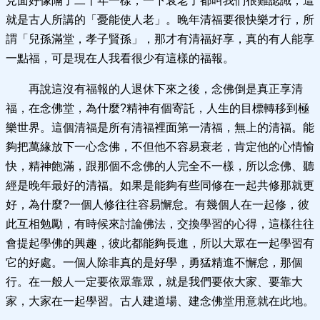
見面好像隔了二十年一樣，一下衰老了都叫我們很難認識，這
就是古人所講的「憂能使人老」。晚年清福要很快樂才行，所
謂「兒孫滿堂，孝子賢孫」，那才有清福好享，真的有人能享
一點福，可是現在人我看很少有這樣的福報。
再說這沒有福報的人退休下來之後，念佛倒是真正享清
福，在念佛堂，為什麼?精神有個寄託，人生的目標轉移到極
樂世界。這個清福是所有清福裡面第一清福，無上的清福。能
夠把萬緣放下一心念佛，不但他不容易衰老，肯定他的心情愉
快，精神飽滿，跟那個不念佛的人完全不一樣，所以念佛、聽
經是晚年最好的清福。如果是能夠有些同修在一起共修那就更
好，為什麼?一個人修往往容易懈怠。有幾個人在一起修，彼
此互相勉勵，有時候來討論佛法，交換學習的心得，這樣往往
會提起學佛的興趣，彼此都能夠長進，所以大眾在一起學習有
它的好處。一個人除非真的是好學，勇猛精進不懈怠，那個
行。在一般人一定要依眾靠眾，就是我們要依大家、要靠大
家，大家在一起學習。古人建道場、建念佛堂用意就在此地。