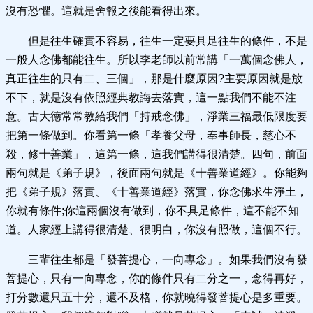
沒有恐懼。這就是舍報之後能看得出來。
但是往生確實不容易，往生一定要具足往生的條件，不是
一般人念佛都能往生。所以李老師以前常講「一萬個念佛人，
真正往生的只有二、三個」，那是什麼原因?主要原因就是放
不下，就是沒有依照經典教誨去落實，這一點我們不能不注
意。古大德常常教給我們「持戒念佛」，淨業三福最低限度要
把第一條做到。你看第一條「孝養父母，奉事師長，慈心不
殺，修十善業」，這第一條，這我們講得很清楚。四句，前面
兩句就是《弟子規》，後面兩句就是《十善業道經》。你能夠
把《弟子規》落實、《十善業道經》落實，你念佛求生淨土，
你就有條件;你這兩個沒有做到，你不具足條件，這不能不知
道。人家經上講得很清楚、很明白，你沒有照做，這個不行。
三輩往生都是「發菩提心，一向專念」。如果我們沒有發
菩提心，只有一向專念，你的條件只有二分之一，念得再好，
打分數還只五十分，還不及格，你就曉得發菩提心是多重要。