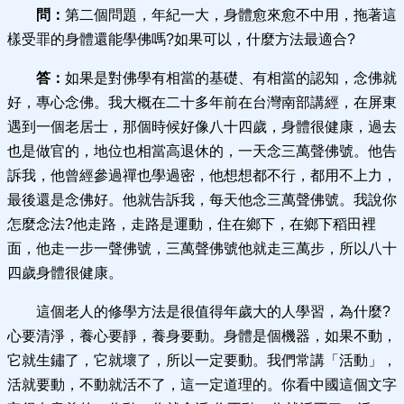
問：
第二個問題，年紀一大，身體愈來愈不中用，拖著這
樣受罪的身體還能學佛嗎?如果可以，什麼方法最適合?
答：
如果是對佛學有相當的基礎、有相當的認知，念佛就
好，專心念佛。我大概在二十多年前在台灣南部講經，在屏東
遇到一個老居士，那個時候好像八十四歲，身體很健康，過去
也是做官的，地位也相當高退休的，一天念三萬聲佛號。他告
訴我，他曾經參過禪也學過密，他想想都不行，都用不上力，
最後還是念佛好。他就告訴我，每天他念三萬聲佛號。我說你
怎麼念法?他走路，走路是運動，住在鄉下，在鄉下稻田裡
面，他走一步一聲佛號，三萬聲佛號他就走三萬步，所以八十
四歲身體很健康。
這個老人的修學方法是很值得年歲大的人學習，為什麼?
心要清淨，養心要靜，養身要動。身體是個機器，如果不動，
它就生鏽了，它就壞了，所以一定要動。我們常講「活動」，
活就要動，不動就活不了，這一定道理的。你看中國這個文字