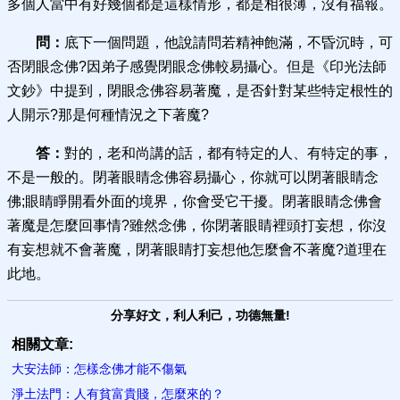
多個人當中有好幾個都是這樣情形，都是相很薄，沒有福報。
問：
底下一個問題，他說請問若精神飽滿，不昏沉時，可
否閉眼念佛?因弟子感覺閉眼念佛較易攝心。但是《印光法師
文鈔》中提到，閉眼念佛容易著魔，是否針對某些特定根性的
人開示?那是何種情況之下著魔?
答：
對的，老和尚講的話，都有特定的人、有特定的事，
不是一般的。閉著眼睛念佛容易攝心，你就可以閉著眼睛念
佛;眼睛睜開看外面的境界，你會受它干擾。閉著眼睛念佛會
著魔是怎麼回事情?雖然念佛，你閉著眼睛裡頭打妄想，你沒
有妄想就不會著魔，閉著眼睛打妄想他怎麼會不著魔?道理在
此地。
分享好文，利人利己，功德無量!
相關文章:
大安法師：怎樣念佛才能不傷氣
淨土法門：人有貧富貴賤，怎麼來的？