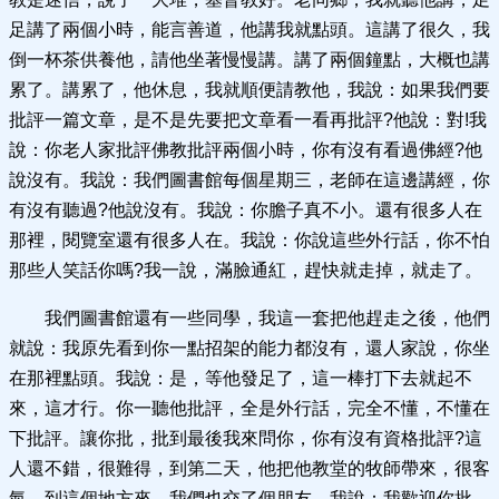
足講了兩個小時，能言善道，他講我就點頭。這講了很久，我
倒一杯茶供養他，請他坐著慢慢講。講了兩個鐘點，大概也講
累了。講累了，他休息，我就順便請教他，我說：如果我們要
批評一篇文章，是不是先要把文章看一看再批評?他說：對!我
說：你老人家批評佛教批評兩個小時，你有沒有看過佛經?他
說沒有。我說：我們圖書館每個星期三，老師在這邊講經，你
有沒有聽過?他說沒有。我說：你膽子真不小。還有很多人在
那裡，閱覽室還有很多人在。我說：你說這些外行話，你不怕
那些人笑話你嗎?我一說，滿臉通紅，趕快就走掉，就走了。
我們圖書館還有一些同學，我這一套把他趕走之後，他們
就說：我原先看到你一點招架的能力都沒有，還人家說，你坐
在那裡點頭。我說：是，等他發足了，這一棒打下去就起不
來，這才行。你一聽他批評，全是外行話，完全不懂，不懂在
下批評。讓你批，批到最後我來問你，你有沒有資格批評?這
人還不錯，很難得，到第二天，他把他教堂的牧師帶來，很客
氣，到這個地方來，我們也交了個朋友。我說：我歡迎你批