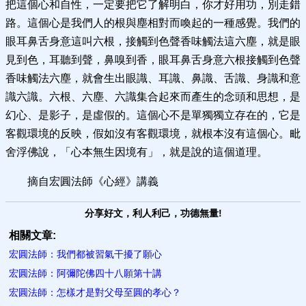
把這個心和自性，一定要把它了解明白，你才好用功，別走錯
路。這個心是我們人的根與塵相對而喚起的一種感覺。我們的
眼耳鼻舌身意這叫六根，接觸到色聲香味觸法這六塵，就是眼
見到色，耳聽到聲，鼻嗅到香，眼耳鼻舌身意六根接觸到色聲
香味觸法六塵，就會生出眼識、耳識、鼻識、舌識、身識和意
識六識。六根、六塵、六識集合起來而產生的念頭和思想，是
幻心、是影子，是虛假的。這個心不是單獨獨立存在的，它是
客觀環境的反映，假如沒有客觀環境，就根本沒有這個心。毗
舍浮佛說，「心本無生因境有」，就是說的這個道理。
摘自宏圓法師《心經》講義
分享好文，利人利己，功德無量!
相關文章:
宏圓法師：我們都被習氣干擾了願心
宏圓法師：阿彌陀佛四十八願第十講
宏圓法師：怎樣才是對父母至圓的孝心？