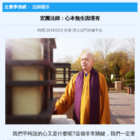
念覺學佛網
:
法師開示
宏圓法師：心本無生因境有
時間:2019/3/15 作者:淨土法門共修平台
我們平時說的心又是什麼呢?這個非常關鍵，我們一定要