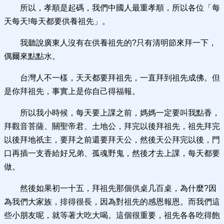
所以，孝順是起碼，我們中國人最重孝順，所以各位「每
天每天!每天都要供養祖先」。
我聽說廣東人沒有在供養祖先的?只有清明節來拜一下，
偶爾來點點水。
台灣人不一樣，天天都要拜祖先，一直拜到祖先成佛。但
是你拜祖先，事實上是你自己得福報。
所以我小時候，每天要上課之前，媽媽一定要叫我點香，
拜觀音菩薩、關聖帝君、土地公，拜完以後拜祖先，祖先拜完
以後拜地祇主，要拜之前還要拜天公，然後天公拜完以後，門
口再插一支香給好兄弟、孤魂野鬼，然後才去上課，每天都要
做。
然後如果初一十五，拜祖先那個供桌几百桌，為什麼?因
為我們大家族，排得很長，因為對祖先的感恩報恩。而我們這
些小朋友呢，就等著大吃大喝。這個很重要，祖先各各吃得飽