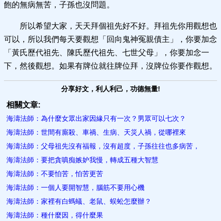
飽的無病無苦，子孫也沒問題。
所以希望大家，天天拜個祖先好不好。拜祖先你用觀想也
可以，所以我們每天要觀想「回向鬼神冤親債主」，你要加念
「黃氏歷代祖先、陳氏歷代祖先、七世父母」，你要加念一
下，然後觀想。如果有牌位就往牌位拜，沒牌位你要作觀想。
分享好文，利人利己，功德無量!
相關文章:
海濤法師：為什麼女眾出家因緣只有一次？男眾可以七次？
海濤法師：世間有廝殺、車禍、生病、天災人禍，從哪裡來
海濤法師：父母祖先沒有福報，沒有超度，子孫往往也多病苦，
海濤法師：要把貪嗔痴嫉妒我慢，轉成五種大智慧
海濤法師：不要怕苦，怕苦更苦
海濤法師：一個人要開智慧，腦筋不要用心機
海濤法師：家裡有白螞蟻、老鼠、蜈蚣怎麼辦？
海濤法師：種什麼因，得什麼果