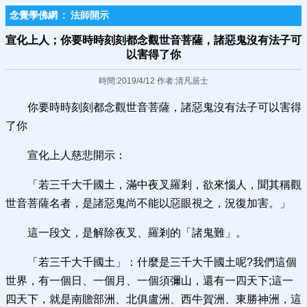
念覺學佛網
:
法師開示
宣化上人；你要時時刻刻都念觀世音菩薩，諸惡鬼沒有法子可
以害得了你
時間:2019/4/12 作者:清凡居士
你要時時刻刻都念觀世音菩薩，諸惡鬼沒有法子可以害得
了你
宣化上人慈悲開示：
「若三千大千國土，滿中夜叉羅剎，欲來惱人，聞其稱觀
世音菩薩名者，是諸惡鬼尚不能以惡眼視之，況復加害。」
這一段文，是解除夜叉、羅剎的「諸鬼難」。
「若三千大千國土」：什麼是三千大千國土呢?我們這個
世界，有一個日、一個月、一個須彌山，還有一四天下;這一
四天下，就是南贍部洲、北俱盧洲、西牛賀洲、東勝神洲，這