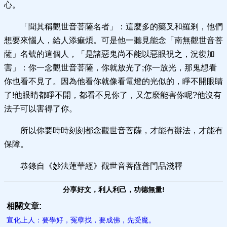
心。
「聞其稱觀世音菩薩名者」：這麼多的藥叉和羅剎，他們
想要來惱人，給人添痲煩。可是他一聽見能念「南無觀世音菩
薩」名號的這個人，「是諸惡鬼尚不能以惡眼視之，況復加
害」：你一念觀世音菩薩，你就放光了;你一放光，那鬼想看
你也看不見了。因為他看你就像看電燈的光似的，睜不開眼睛
了!他眼睛都睜不開，都看不見你了，又怎麼能害你呢?他沒有
法子可以害得了你。
所以你要時時刻刻都念觀世音菩薩，才能有辦法，才能有
保障。
恭錄自《妙法蓮華經》觀世音菩薩普門品淺釋
分享好文，利人利己，功德無量!
相關文章:
宣化上人：要學好，冤孽找，要成佛，先受魔。