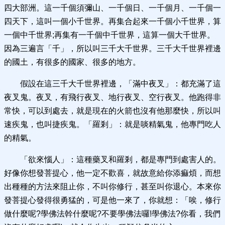
四大部洲。這一千個須彌山、一千個日、一千個月、一千個一
四天下，這叫一個小千世界。再集合起來一千個小千世界，算
一個中千世界;再集有一千個中千世界，這算一個大千世界。
因為三遍言「千」，所以叫三千大千世界。三千大千世界裡邊
的國土，有很多的國家、很多的地方。
假設在這三千大千世界裡邊，「滿中夜叉」：都充滿了這
夜叉鬼。夜叉，有飛行夜叉、地行夜叉、空行夜叉。他跑得非
常快，可以到處去，就是現在的火箭也沒有他那麼快，所以叫
速疾鬼，也叫捷疾鬼。「羅剎」：就是啖精氣鬼，他專門吃人
的精氣。
「欲來惱人」：這種藥叉和羅剎，都是專門到處害人的。
好像你想發菩提心，他一定不歡喜，就故意給你添痲煩，而想
出種種的方法來阻止你，不叫你修行，甚至叫你退心。本來你
發菩提心發得很勇猛的，可是他一來了，你就想：「唉，修行
做什麼呢?學佛法幹什麼呢?不要學佛法囉!學佛法?你看，我們