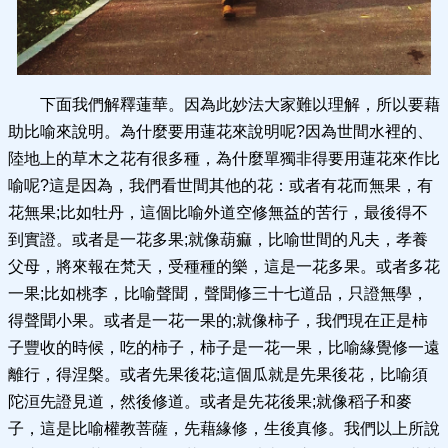
下面我們解釋蓮華。因為此妙法大家難以理解，所以要藉
助比喻來說明。為什麼要用蓮花來說明呢?因為世間水裡的、
陸地上的草木之花有很多種，為什麼單獨非得要用蓮花來作比
喻呢?這是因為，我們看世間其他的花：或者有花而無果，有
花無果;比如牡丹，這個比喻外道空修無益的苦行，最後得不
到實證。或者是一花多果;就像葫痲，比喻世間的凡夫，孝養
父母，將來報在梵天，受種種的樂，這是一花多果。或者多花
一果;比如桃李，比喻聲聞，聲聞修三十七道品，只證無學，
得聲聞小果。或者是一花一果的;就像柿子，我們現在正是柿
子豐收的時候，吃的柿子，柿子是一花一果，比喻緣覺修一遠
離行，得涅槃。或者先果後花;這個瓜就是先果後花，比喻須
陀洹先證見道，然後修道。或者是先花後果;就像稻子和麥
子，這是比喻權教菩薩，先藉緣修，生後真修。我們以上所說