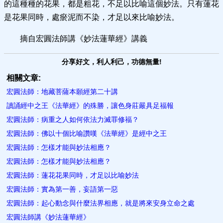
的這種種的花果，都是粗花，不足以比喻這個妙法。只有蓮花
是花果同時，處瘀泥而不染，才足以來比喻妙法。
摘自宏圓法師講《妙法蓮華經》講義
分享好文，利人利己，功德無量!
相關文章:
宏圓法師：地藏菩薩本願經第二十講
讀誦經中之王《法華經》的殊勝，讓色身莊嚴具足福報
宏圓法師：病重之人如何依法力滅罪修福？
宏圓法師：佛以十個比喻讚嘆《法華經》是經中之王
宏圓法師：怎樣才能與妙法相應？
宏圓法師：怎樣才能與妙法相應？
宏圓法師：蓮花花果同時，才足以比喻妙法
宏圓法師：實為第一善，妄語第一惡
宏圓法師：起心動念與什麼法界相應，就是將來安身立命之處
宏圓法師講《妙法蓮華經》