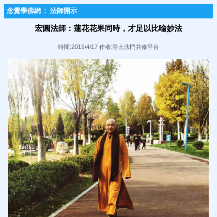
念覺學佛網
:
法師開示
宏圓法師：蓮花花果同時，才足以比喻妙法
時間:2019/4/17 作者:淨土法門共修平台