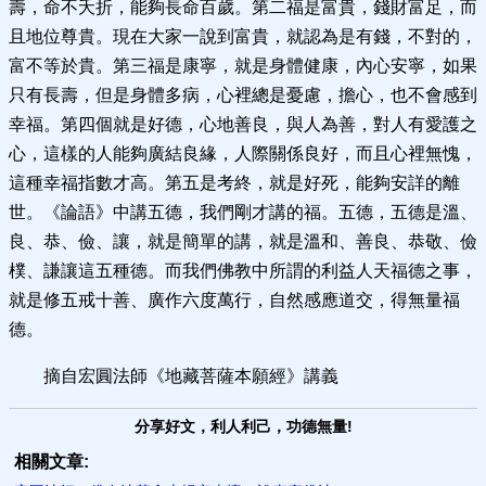
壽，命不夭折，能夠長命百歲。第二福是富貴，錢財富足，而
且地位尊貴。現在大家一說到富貴，就認為是有錢，不對的，
富不等於貴。第三福是康寧，就是身體健康，內心安寧，如果
只有長壽，但是身體多病，心裡總是憂慮，擔心，也不會感到
幸福。第四個就是好德，心地善良，與人為善，對人有愛護之
心，這樣的人能夠廣結良緣，人際關係良好，而且心裡無愧，
這種幸福指數才高。第五是考終，就是好死，能夠安詳的離
世。《論語》中講五德，我們剛才講的福。五德，五德是溫、
良、恭、儉、讓，就是簡單的講，就是溫和、善良、恭敬、儉
樸、謙讓這五種德。而我們佛教中所謂的利益人天福德之事，
就是修五戒十善、廣作六度萬行，自然感應道交，得無量福
德。
摘自宏圓法師《地藏菩薩本願經》講義
分享好文，利人利己，功德無量!
相關文章: