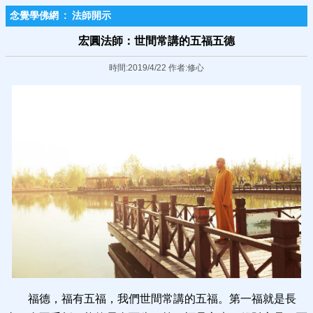
念覺學佛網
:
法師開示
宏圓法師：世間常講的五福五德
時間:2019/4/22 作者:修心
福德，福有五福，我們世間常講的五福。第一福就是長