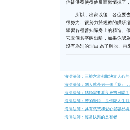
信徒供養使得他反而懶惰掉了，
所以，出家以後，各位要
很努力、很努力於經教的鑽研;
學習各種善知識身上的精進、
它取個名字叫出離，如果你認為
沒有為別的理由!為了解脫、再
海濤法師：三塗六道都取決於人心的
海濤法師：別人就是另一個『我』，
海濤法師：結婚​需要看良辰吉日嗎？
海濤法師：苦的覺悟，是佛陀人生觀
海濤法師：具有慈悲和愛心就容易與
海濤法師：經常快樂的是智者