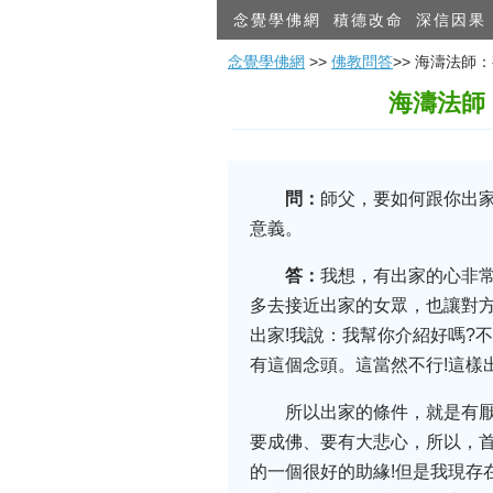
念覺學佛網
積德改命
深信因果
念覺學佛網
>>
佛教問答
>> 海濤法
海濤法師
問：
師父，要如何跟你出家
意義。
答：
我想，有出家的心非常
多去接近出家的女眾，也讓對方
出家!我說：我幫你介紹好嗎?
有這個念頭。這當然不行!這樣
所以出家的條件，就是有
要成佛、要有大悲心，所以，
的一個很好的助緣!但是我現存