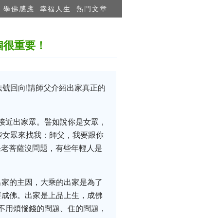
學佛感應
幸福人生
熱門文章
個很重要！
號回向!請師父介紹出家真正的
要接近出家眾。譬如說你是女眾，
些女眾來找我：師父，我要跟你
如果老菩薩沒問題，有些年輕人是
出家的主因，大乘的出家是為了
要成佛。出家是上品上生，成佛
，不用煩惱錢的問題、住的問題，