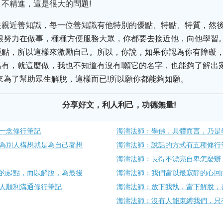
不精進，這是很大的問題!
去親近善知識，每一位善知識有他特別的優點、特點、特質，然
很努力在做事，種種方便服務大眾，你都要去接近他，向他學習
優點，所以這樣來激勵自己。所以，你說，如果你認為你有障礙
有，就這麼做，我也不知道有沒有!願它的名字，也能夠了解出
來為了幫助眾生解脫，這樣而已!所以願你都能夠如願。
分享好文，利人利己，功德無量!
一念修行筆記
海濤法師：學佛，具體而言，乃是
為別人構想就是為自己著想
海濤法師：說話的方式有五種修行
海濤法師：長得不​漂亮自卑怎麼辦
的起點，而以解脫，為最後
海濤法師：我們當以最寂靜的心回
人順利溝通修行筆記
海濤法師：放下我執，當下解脫，
海濤法師：沒有人能束縛我們，只