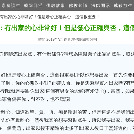
素食護生
戒除邪淫
佛教故事
佛教知識
法師開示
戒殺放生
師：有出家的心非常好！但是發心正確與否，這個很重要！
：有出家的心非常好！但是發心正確與否，這
時間:2019/4/24 作者:學佛網編輯阿明
?追隨您出家眾，有什麼條件?請您為障礙弟子出家的眾生，取法
好!但是發心正確與否，這個很重要!所以你想要出家，首先你
了解，你的心態對不對?正確與否。你是逃避現實才出家嗎?有
不行!我就是要跟你出家!這個有男女的念頭(有愛染心)，當然，
出家會傷害你，對不對，也不應該!
厭離心，知道欲望、貪、嗔、痴是輪迴的苦，但是這還不是我們
首先你有厭離心，然後我真的想要幫助眾生，所以我要出家、我
在一個問題，出家以後不精進的太多了!出家以後日子蠻好過的