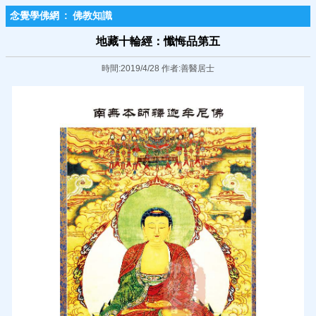
念覺學佛網
:
佛教知識
地藏十輪經：懺悔品第五
時間:2019/4/28 作者:善醫居士