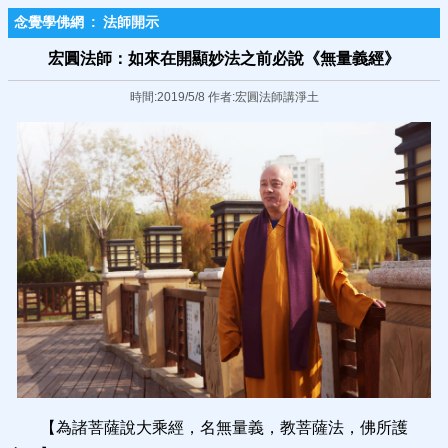
念覺學佛網
:
法師開示
宏圓法師：如來在開顯妙法之前必說《無量義經》
時間:2019/5/8 作者:宏圓法師講淨土
【為諸菩薩說大乘經，名無量義，教菩薩法，佛所護