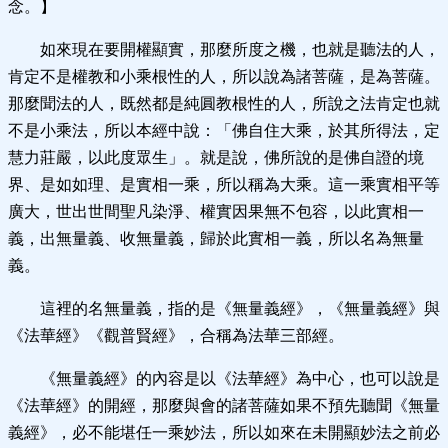
念。】
如來現在要開權顯實，那麼所度之機，也就是聽法的人，
肯定不是權教和小乘根性的人，所以說為諸菩薩，是為菩薩。
那麼聞法的人，既然都是純圓教根性的人，所說之法肯定也就
不是小乘法，所以本經中說：「佛自住大乘，於其所得法，定
慧力莊嚴，以此度眾生」。就是說，佛所說的是佛自證的境
界、是如如理、是實相一乘，所以稱為大乘。這一乘實相平等
廣大，世出世間聖凡染淨、權實因果無不包容，以此實相一
義，出無量義、收無量義，歸於此實相一義，所以名為無量
義。
這裡的名無量義，指的是《無量義經》，《無量義經》與
《法華經》《觀普賢經》，合稱為法華三部經。
《無量義經》的內容是以《法華經》為中心，也可以說是
《法華經》的開經，那麼與會的諸菩薩如果不預先聽聞《無量
義經》，必不能堪任一乘妙法，所以如來在未開顯妙法之前必