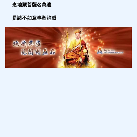
念地藏菩薩名萬遍
是諸不如意事漸消滅