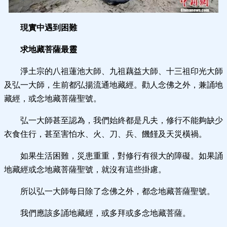
現實中遇到困難
求地藏菩薩最靈
淨土宗的八祖蓮池大師、九祖藕益大師、十三祖印光大師
及弘一大師，生前都弘揚流通地藏經。勸人念佛之外，兼誦地
藏經，或念地藏菩薩聖號。
弘一大師甚至認為，我們始終都是凡夫，修行不能夠缺少
衣食住行，甚至害怕水、火、刀、兵、饑饉及天災橫禍。
如果生活困難，災患重重，對修行有很大的障礙。如果誦
地藏經或念地藏菩薩聖號，就沒有這些掛慮。
所以弘一大師每日除了念佛之外，都念地藏菩薩聖號。
我們應該多誦地藏經，或多拜或多念地藏菩薩。