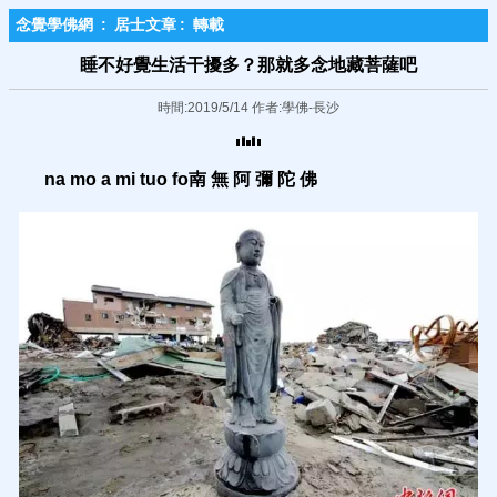
念覺學佛網
:
居士文章
:
轉載
睡不好覺生活干擾多？那就多念地藏菩薩吧
時間:2019/5/14 作者:學佛-長沙
na mo a mi tuo fo
南
無 阿 彌 陀 佛