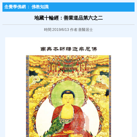
念覺學佛網
:
佛教知識
地藏十輪經：善業道品第六之二
時間:2019/6/13 作者:善醫居士