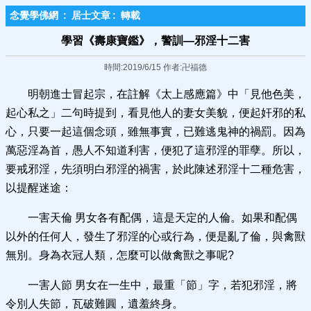
念覺學佛網
:
居士文章
:
轉載
學習《壽康寶鑑》，警訓—邪淫十二害
時間:2019/6/15 作者:卍福德
明朝進士冒起宗，在註解《太上感應篇》中「見他色美，
起心私之」二句時提到，看見他人的妻女美貌，便起奸邪的私
心，只要一起這個念頭，雖無事實，已難逃鬼神的禍罰。因為
萬惡淫為首，愚人不知道利害，便犯了這邪淫的罪孽。所以，
要戒邪淫，先須明白邪淫的禍害，於此陳述邪淫十二種危害，
以提醒迷途：
一害天倫 男女各有配偶，這是天定的人倫。如果和配偶
以外的任何人，發生了邪淫的心或行為，便是亂了倫，與禽獸
無別。身為衣冠人類，怎麼可以做禽獸之事呢?
一害人節 男女在一生中，最重「節」字，若犯邪淫，將
令別人失節，瓦破難圓，遺羞終身。