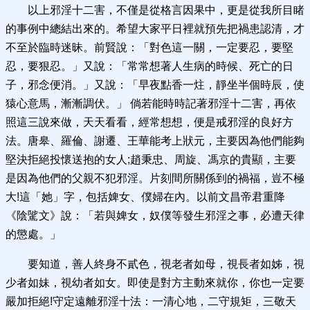
以上邪淫十二害，不僅是從格言因果中，更是從我所目睹
的事例中總結出來的。希望大家平日裡就預先把禍患認清，才
不至於臨時迷昧。前賢說：「對色這一關，一定要忍，要堅
忍，要狠忍。」又說：「常常想著人生病的時候、死亡的日
子，邪念便消。」又說：「早夜點香一炷，靜坐半個時辰，使
猿心意馬，漸漸調伏。」 倘若能時時記著邪淫十二害，再依
照這三說來做，天天看看，經常想想，便是戒邪淫的良好方
法。唐皋、羅倫、謝遷、王華能考上狀元，主要因為他們能夠
堅決拒絕投懷送抱的女人;趙秉忠、周旋、馮京的貴顯，主要
是因為他們的父親不犯邪淫。片刻間所關係到的禍福，豈不極
大!這「她」字，包括婢女、僕婦在內。以前文昌帝君重降
《陰騭文》說：「若與婢女，奴僕等發生邪淫之事，必遭天律
的懲處。」
要知道，善人終身不貳色，視老者如母，視長者如姊，視
少者如妹，視幼者如女。即使是對方主動來就你，你也一定要
嚴加拒絕!守定遠離邪淫十法：一清心地，二守規矩，三敬天