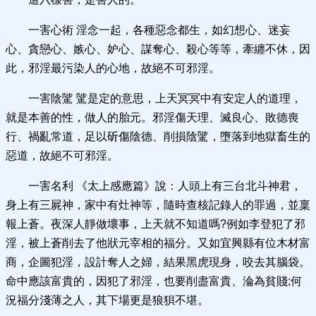
一害心術 淫念一起，各種惡念都生，如幻想心、迷妄
心、貪戀心、嫉心、妒心、謀奪心、殺心等等，牽纏不休，因
此，邪淫最污染人的心地，故絕不可邪淫。
一害陰騭 騭是定的意思，上天冥冥中有安定人的道理，
就是本善的性，做人的胎元。邪淫傷天理、滅良心、敗德喪
行、禍亂常道，足以斫傷陰德、削損陰騭，墮落到地獄畜生的
惡道，故絕不可邪淫。
一害名利 《太上感應篇》說：人頭上有三台北斗神君，
身上有三屍神，家中有灶神等，隨時查核記錄人的罪過，並稟
報上蒼。夜深人靜做壞事，上天就不知道嗎?例如李登犯了邪
淫，被上蒼削去了他狀元宰相的福分。又如宜興縣有位木材富
商，企圖犯淫，設計奪人之婦，結果黑虎現身，咬去其腦袋。
命中應該富貴的，因犯了邪淫，也要削盡富貴、淪為貧賤;何
況福分淺薄之人，其下場更是狼狽不堪。