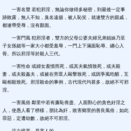
一害名聲 若犯邪淫，無論你做得多秘密，到最後一定事
跡敗露，無人不知，臭名遠揚，被人恥笑，就連雙方的親戚，
都連帶受辱，沒有顏面。
一害門風 犯邪淫者，雙方的父母公婆夫婦兄弟姐妹乃至
子女孫媳等一家大小都受羞辱，一門上下滿面恥辱、纏心入
骨。所以邪淫等於殺人三代。
一害性命 或婦女羞憤而死，或其夫氣憤致死，或夫殺
妻，或夫殺姦夫，或被在旁眾人毆擊致死，或因爭風吃醋，互
毆相殺致死。邪淫殺命的事例，古代現代均甚多，故絕不可邪
淫。
一害風俗 鄰里中若有廉恥喪盡、人面獸心的貪色好淫之
人，使愚人看了榜樣，朋比為奸，敗害鄉里的善良風俗，如此
罪惡，定遭劫數，故絕不可邪淫。
這六樣害，是害人的。