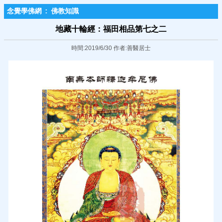
念覺學佛網
:
佛教知識
地藏十輪經：福田相品第七之二
時間:2019/6/30 作者:善醫居士