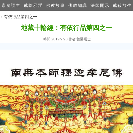
素食護生
戒除邪淫
佛教故事
佛教知識
法師開示
戒殺放生
經：有依行品第四之一
地藏十輪經：有依行品第四之一
時間:2019/7/23 作者:善醫居士