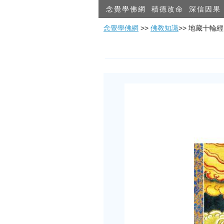
念覺學佛網
積德改命
深信因果
念覺學佛網
>>
佛教知識
>> 地藏十輪