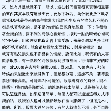
了;炒菜也是一樣，做菜的各種因緣具足了，菜就可以做出
來，沒有具足就做不了。所以，這些我們看著很真實和很重要
的東西其實本沒有這麼重要，要放下執著。為什麼要放下執著
呢?因為執著帶來的傷害非常大!我們今生所有的痛苦和不開心
都是執著帶來的，是不是?你們自己認真地觀察一下：你很執
著金錢的話，掙不到的時候心裡煩惱，掙到一點的時候心裡就
特別執著，用來理財也肯定會上當受騙，執著金錢就會是這樣
的;不執著的話，就會很放鬆地來面對它，財產會穩定一點，
就算有點兒損失也不影響你的情緒。說個比如，我們有的人喜
歡炒股票，有一點錢的時候就放到股市裡面，行情非常好的時
候，放100萬進去可能會賺50萬，賺60萬、70萬也有，那個
時候如果能撤出來就賺到了，但是很執著，還嫌不夠，要等股
票漲到最高點。可能嗎?不可能的。股票總有跌的時候，能不
跌嗎?但我們總是那麼笨，總以為掙錢太簡單，以為每個人都
可以這樣掙錢。如果這麼簡單，每個人都可以通過這種方式掙
錢的話，沒錢的人也可以借點錢放在裡面賺錢了，但這是不可
能的。所以，股票大跌的時候，有的人就痛苦不堪，甚至自殺