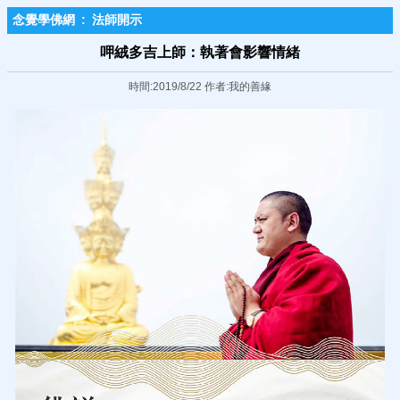
念覺學佛網
:
法師開示
呷絨多吉上師：執著會影響情緒
時間:2019/8/22 作者:我的善緣