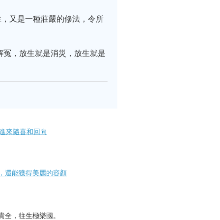
生，又是一種莊嚴的修法，令所
解冤，放生就是消災，放生就是
請進來隨喜和回向
，還能獲得美麗的容顏
貴全，往生極樂國。