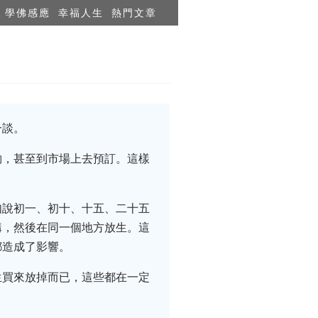
學佛感應
幸福人生
熱門文章
一談。
夠，甚至到市場上去預訂。這樣
如說初一、初十、十五、二十五
購，然後在同一個地方放生。這
都造成了影響。
生買來放掉而已，這些都在一定