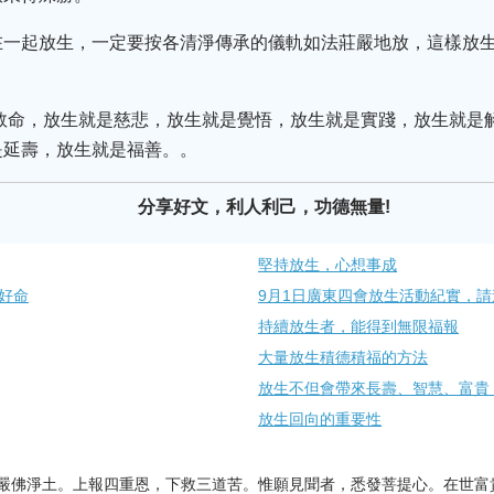
在一起放生，一定要按各清淨傳承的儀軌如法莊嚴地放，這樣放
是救命，放生就是慈悲，放生就是覺悟，放生就是實踐，放生就是
是延壽，放生就是福善。。
分享好文，利人利己，功德無量!
堅持放生，心想事成
好命
9月1日廣東四會放生活動紀實，
持續放生者，能得到無限福報
大量放生積德積福的方法
放生不但會帶來長壽、智慧、富貴
放生回向的重要性
嚴佛淨土。上報四重恩，下救三道苦。惟願見聞者，悉發菩提心。在世富