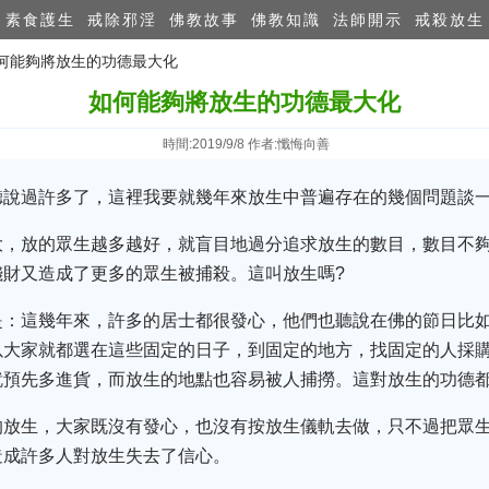
素食護生
戒除邪淫
佛教故事
佛教知識
法師開示
戒殺放生
如何能夠將放生的功德最大化
如何能夠將放生的功德最大化
時間:2019/9/8 作者:懺悔向善
聽說過許多了，這裡我要就幾年來放生中普遍存在的幾個問題談
大，放的眾生越多越好，就盲目地過分追求放生的數目，數目不
錢財又造成了更多的眾生被捕殺。這叫放生嗎?
是：這幾年來，許多的居士都很發心，他們也聽說在佛的節日比
以大家就都選在這些固定的日子，到固定的地方，找固定的人採
就預先多進貨，而放生的地點也容易被人捕撈。這對放生的功德
的放生，大家既沒有發心，也沒有按放生儀軌去做，只不過把眾
造成許多人對放生失去了信心。