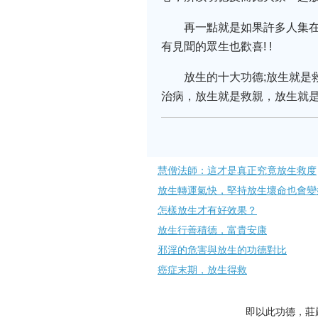
再一點就是如果許多人集
有見聞的眾生也歡喜! !
放生的十大功德;放生就
治病，放生就是救親，放生就
慧僧法師：這才是真正究竟放生救度
放生轉運氣快，堅持放生壞命也會變
怎樣放生才有好效果？
放生行善積德，富貴安康
邪淫的危害與放生的功德對比
癌症末期，放生得救
即以此功德，莊