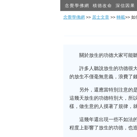
念覺學佛網
積德改命
深信因果
念覺學佛網
>>
居士文章
>>
轉載
>> 
關於放生的功德大家可能
許多人聽說放生的功德很
的放生不僅毫無意義，浪費了
另外，還應當特別注意的
這幾天放生的功德特別大，所
樣，做生意的人摸著了規律，
這幾年還出現一些不如法
程度上影響了放生的功德，也