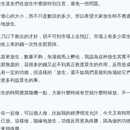
放生道友們在放生中應當特別注意，避免一些問題。
於發心的大小，而不只是數目的多少。所以希望大家放生時不應
緣地放生。
從刀口下救出的才好，切不可到市場上去預訂。市場上有多少眾
把收上來的錢一次性全部買掉。
魚苗來放生，數量不夠，魚場就馬上孵化，我認為這种放生其實
無窮無盡的，花很多的錢又起不到真正救度眾生的作用，反而造
也有一定的功德，但這樣的「放生」還不如我們直接到魚場給它
做更多利益眾生的事。
放生的時間應當隨機一點，大家什麼時候有空就什麼時候放。不
合在一起做，可以個人做，比如我的經濟情況允許，今天又有時
自己放。這樣做，隨緣地放生，功德反而更為殊勝，因為做的功
放來得殊勝。