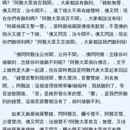
嗎?『阿難大眾俱言我聞』，大家都說有聽到。『鍾歇無聲，
佛又問言，汝今聞不』，過了很久不再有鐘聲時，佛又問：現
在你們有聽到嗎?『阿難大眾俱言不聞』，大家都說沒有哇!
『時羅候羅又擊一聲』，當時羅候羅跟佛很有默契，不需佛的
指示又撞了一下鍾。『佛又問言，汝今聞不』佛又問說：現在
你們聽得到嗎?『阿難大眾又言俱聞』，大家都說我們聽到啦!
『佛問阿難汝云何聞，云何不聞』，佛問阿難：怎樣你叫
做聽到，怎樣你叫做聽不到呢?『阿難大眾俱白佛言』，文字
上雖然是大家一起講，但在當時應該是阿難代表大眾起來回話
的。『鐘聲若擊則我得聞，擊久聲消，音響雙絕，則名無
聞。』阿難說：這個道理很簡單嘛!鐘敲時，我就聽到了。等
音波散開後。『音』是鍾所發出來的聲。『響』，是我們所聽
到的鐘聲。這個音跟響都沒有了，就叫做聽不到。
如來又敕羅候羅擊鐘。問阿難言。爾今聲不。阿難言聲。
少選聲消。佛又問言：汝個聲不?阿難大眾答言：無聲。又頃
羅候羅更來撞鐘，佛又問言：爾今聲不?阿難大眾俱言有聲。