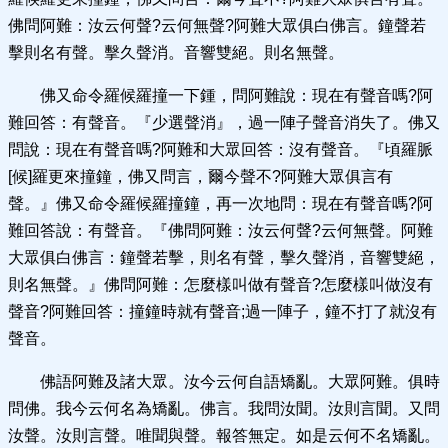
佛問阿難：汝云何聲?云何無聲?阿難大眾俱白佛言。鐘聲若
擊則名有聲。擊久聲消。音響雙絕。則名無聲。
佛又命令羅候羅撞一下鍾，問阿難說：現在有聲音嗎?阿
難回答：有聲音。『少選聲消』，過一陣子聲音消失了。佛又
問說：現在有聲音嗎?阿難和大眾回答：沒有聲音。『頃羅脈
[候]羅更來撞鐘，佛又問言，爾今聲不?阿難大眾俱言有
聲。』佛又命令羅候羅撞鐘，再一次地問：現在有聲音嗎?阿
難回答說：有聲音。『佛問阿難：汝云何聲?云何無聲。阿難
大眾俱白佛言：鐘聲若擊，則名有聲，擊久聲消，音響雙絕，
則名無聲。』佛問阿難：怎麼樣叫做有聲音?怎麼樣叫做沒有
聲音?阿難回答：撞鐘時就有聲音;過一陣子，鐘不打了就沒有
聲音。
佛語阿難及諸大眾。汝今云何自語矯亂。大眾阿難。俱時
問佛。我今云何名為矯亂。佛言。我問汝聞。汝則言聞。又問
汝聲。汝則言聲。唯聞與聲。報答無定。如是云何不名矯亂。