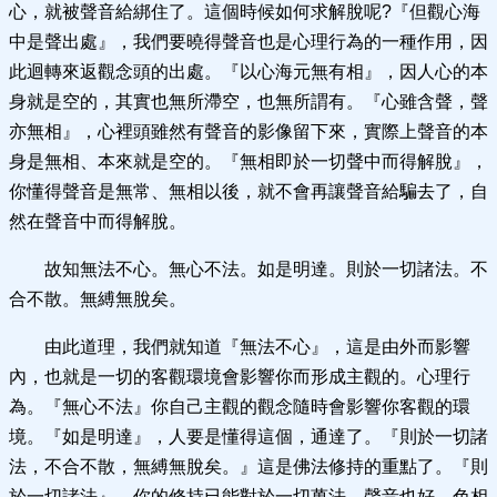
心，就被聲音給綁住了。這個時候如何求解脫呢?『但觀心海
中是聲出處』，我們要曉得聲音也是心理行為的一種作用，因
此迴轉來返觀念頭的出處。『以心海元無有相』，因人心的本
身就是空的，其實也無所滯空，也無所謂有。『心雖含聲，聲
亦無相』，心裡頭雖然有聲音的影像留下來，實際上聲音的本
身是無相、本來就是空的。『無相即於一切聲中而得解脫』，
你懂得聲音是無常、無相以後，就不會再讓聲音給騙去了，自
然在聲音中而得解脫。
故知無法不心。無心不法。如是明達。則於一切諸法。不
合不散。無縛無脫矣。
由此道理，我們就知道『無法不心』，這是由外而影響
內，也就是一切的客觀環境會影響你而形成主觀的。心理行
為。『無心不法』你自己主觀的觀念隨時會影響你客觀的環
境。『如是明達』，人要是懂得這個，通達了。『則於一切諸
法，不合不散，無縛無脫矣。』這是佛法修持的重點了。『則
於一切諸法』，你的修持已能對於一切萬法，聲音也好、色相