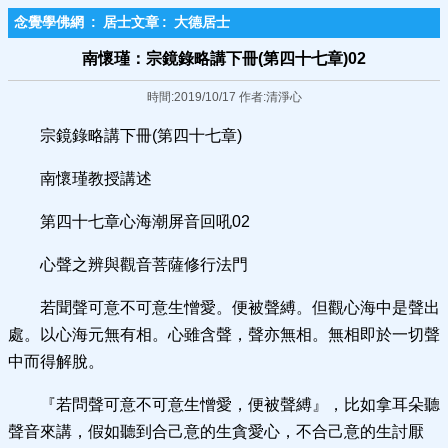
念覺學佛網
:
居士文章
:
大德居士
南懷瑾：宗鏡錄略講下冊(第四十七章)02
時間:2019/10/17 作者:清淨心
宗鏡錄略講下冊(第四十七章)
南懷瑾教授講述
第四十七章心海潮屏音回吼02
心聲之辨與觀音菩薩修行法門
若聞聲可意不可意生憎愛。便被聲縛。但觀心海中是聲出
處。以心海元無有相。心雖含聲，聲亦無相。無相即於一切聲
中而得解脫。
『若問聲可意不可意生憎愛，便被聲縛』，比如拿耳朵聽
聲音來講，假如聽到合己意的生貪愛心，不合己意的生討厭