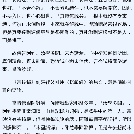
也好。『不合不散』，不會被粘縛住，也不需要解開它。因此
不要入世、也不必出世。『無縛無脫矣』，根本就沒有受束
縛，何須再求個解脫，本來就在解脫中。理論聽起來很容易，
但是真要達到這個境界是很困難的，真能做到這樣就不是人，
而是佛了。
故佛告阿難。汝學多聞。未盡諸漏。心中徒知顛倒所因。
真倒現前。實未能識。恐汝誠心猶未信伏。吾今試將塵俗諸
事。當除汝疑。
《宗鏡錄》到這裡又引用《楞嚴經》的原文，還是佛跟阿
難的辯論。
當時佛跟阿難講，你隨我出家那麼多年，『汝學多聞』，
阿難學問非常淵博，而且記憶力超強，是眾生中的第一人。當
時沒有答錄機，但是佛每次說的話，阿難每個字都記得，所以
叫多聞第一。『未盡諸漏』，雖然學問淵博，但是在妄想尚未