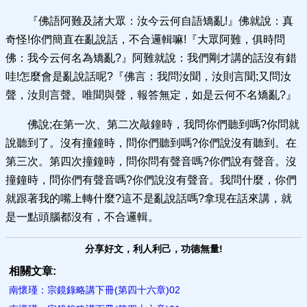
『佛語阿難及諸大眾：汝今云何自語矯亂!』佛就說：真
奇怪!你們簡直在亂說話，不合邏輯嘛!『大眾阿難，俱時問
佛：我今云何名為矯亂?』阿難就說：我們剛才講的話沒有錯
哇!怎麼會是亂說話呢?『佛言：我問汝聞，汝則言聞;又問汝
聲，汝則言聲。唯聞與聲，報答無定，如是云何不名矯亂?』
佛說;在第一次、第二次敲鐘時，我問你們聽到嗎?你問就
說聽到了。沒有撞鐘時，問你們聽到嗎?你們說沒有聽到。在
第三次。第四次撞鐘時，問你問有聲音嗎?你們說有聲音。沒
撞鐘時，問你們有聲音嗎?你們說沒有聲音。我問什麼，你們
就跟著我的嘴上轉什麼?這不是亂說話嗎?拿現在話來講，就
是一點頭腦都沒有，不合邏輯。
分享好文，利人利己，功德無量!
相關文章:
南懷瑾：宗鏡錄略講下冊(第四十六章)02