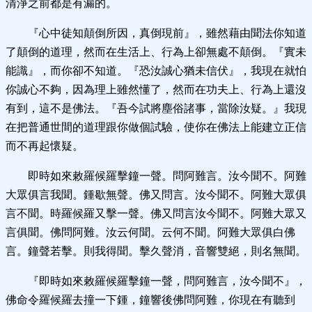
清淨之前都是有漏的。
『心中徒知顛倒所因，真倒現前』，雖然藉由聞法你知道
了顛倒的道理，然而在生活上、行為上卻無處不顛倒。『實未
能識』，而你卻不知道。『恐汝誠心猶未信伏』，我現在就怕
你誠心不夠，因為理上雖然懂了，然而在功夫上、行為上還沒
有到，這不是佛法。『吾今試將塵俗諸事，當除汝疑。』我現
在把普通世間的道理跟你做個試驗，使你在佛法上能建立正信
而不再起懷疑。
即時如來敕羅候羅擊鐘一聲。問阿難言。汝今聞不。阿難
大眾俱言我聞。鍾歇無聲。佛又問言。汝今聞不。阿難大眾俱
言不聞。時羅候羅又擊一聲。佛又問言汝今聞不。阿難大眾又
言俱聞。佛問阿難。汝云何聞。云何不聞。阿難大眾俱白佛
言。鐘聲若擊。則我得聞。擊久聲消，音響雙絕，則名無聞。
『即時如來敕羅候羅擊鐘一聲，問阿難言，汝今聞不』，
佛命令羅候羅去撞一下鍾，鐘響後佛問阿難，你現在有聽到