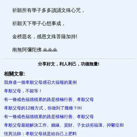
祈願所有學子多多讀誦文殊心咒，
祈願天下學子心想事成，
金榜題名，感恩文殊菩薩加持!
南無阿彌陀佛 🙏🙏🙏
分享好文，利人利己，功德無量!
相關文章:
我身邊一個孝順父母感召大福報的案例
孝順父母，不能等！
有一條戒色福德積累的路是積極行善、孝順父母
孝順父母的12種方式，你做到了幾種？￼
有一條戒色福德積累的路是積極行善、孝順父母
孝順父母最能解決工作、姻緣、資財、子女頑劣福薄、抑鬱症和
恆異法師：孝順父母就是給自己上肥料