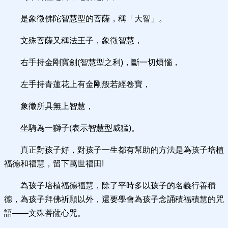
是象徵佛陀智慧型的菩薩，稱「大智」。
文殊菩薩又稱法王子，象徵智慧，
右手持金剛寶劍(智慧型之利)，斷一切煩惱，
左手持青蓮花上有金剛般若經卷寶，
象徵所具無上智慧，
坐騎為一獅子(表示智慧型威猛)。
真正對孩子好，對孩子一生都有幫助的方法是為孩子培植
福德和福慧，留下萬世福田!
為孩子培植福德福慧，除了平時多以孩子的名義行善積
德，為孩子拜佛祈願以外，還要學會為孩子念誦積福積慧的咒
語——文殊菩薩心咒。