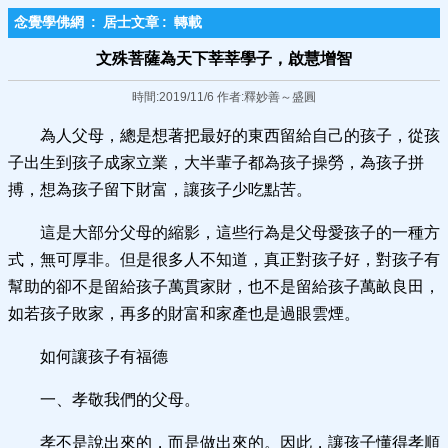
念覺學佛網
:
居士文章
:
轉載
文殊菩薩為天下莘莘學子，啟慧增智
時間:2019/11/6 作者:釋妙善～盛圓
為人父母，總是想著把最好的東西留給自己的孩子，從孩
子出生到孩子成家立業，大半輩子都為孩子操勞，為孩子拼
搏，想為孩子留下財富，讓孩子少吃點苦。
這是大部分父母的縮影，這些行為是父母愛孩子的一種方
式，無可厚非。但是很多人不知道，真正對孩子好，對孩子有
幫助的卻不是留給孩子萬貫家財，也不是留給孩子萬畝良田，
如若孩子敗家，再多的財富和家產也是過眼雲煙。
如何讓孩子有福德
一、孝敬我們的父母。
孝不是說出來的，而是做出來的。因此，讓孩子懂得孝順