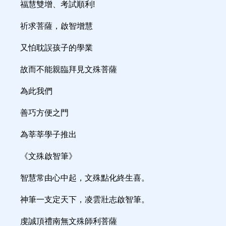
福慧雙增、考試順利!
祈求菩薩，啟智增慧
又怕耽誤孩子的學業
故而不能親臨拜見文殊菩薩
為此我們
善巧方便之門
為莘莘學子推出
《文殊啟智筆》
智慧常由心中起，文殊點化終生喜。
神筆一支定天下，凌雲壯志啟智筆。
虔誠頂禮南無文殊師利菩薩