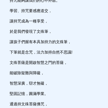
持咒能夠讓我們的心不外散。
學習、持咒要感應道交，
讓持咒成為一種享受，
於是我們發現了文殊筆，
讓孩子們握有本具加持力的文殊筆，
下筆就是念咒，法力加持自然不思議!
文殊菩薩是開啟智慧之門的菩薩，
能破除疑難與障礙，
智慧深廣，辯才無礙，
堅固記憶，圓滿學業。
通過持文殊菩薩佛咒，