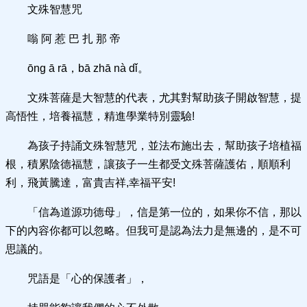
文殊智慧咒
嗡 阿 惹 巴 扎 那 帝
ōng ā rā，bā zhā nà dǐ。
文殊菩薩是大智慧的代表，尤其對幫助孩子開啟智慧，提
高悟性，培養福慧，精進學業特別靈驗!
為孩子持誦文殊智慧咒，並法布施出去，幫助孩子培植福
根，積累陰德福慧，讓孩子一生都受文殊菩薩護佑，順順利
利，飛黃騰達，富貴吉祥,幸福平安!
「信為道源功德母」，信是第一位的，如果你不信，那以
下的內容你都可以忽略。但我可是認為法力是無邊的，是不可
思議的。
咒語是「心的保護者」，