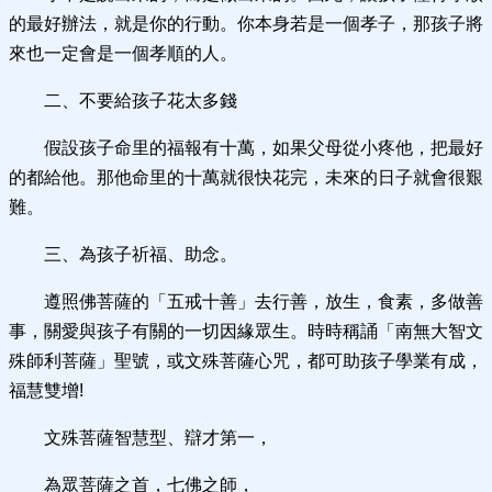
的最好辦法，就是你的行動。你本身若是一個孝子，那孩子將
來也一定會是一個孝順的人。
二、不要給孩子花太多錢
假設孩子命里的福報有十萬，如果父母從小疼他，把最好
的都給他。那他命里的十萬就很快花完，未來的日子就會很艱
難。
三、為孩子祈福、助念。
遵照佛菩薩的「五戒十善」去行善，放生，食素，多做善
事，關愛與孩子有關的一切因緣眾生。時時稱誦「南無大智文
殊師利菩薩」聖號，或文殊菩薩心咒，都可助孩子學業有成，
福慧雙增!
文殊菩薩智慧型、辯才第一，
為眾菩薩之首，七佛之師，