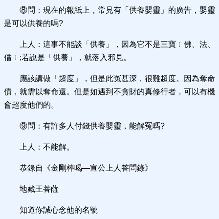
⑧問：現在的報紙上，常見有「供養嬰靈」的廣告，嬰靈
是可以供養的嗎?
上人：這事不能談「供養」，因為它不是三寶﹝佛、法、
僧﹞;若說是「供養」，就落入邪見。
應該講做「超度」，但是此冤甚深，很難超度。因為奪命
債，就需以奪命還。但是如遇到不貪財的真修行者，可以有機
會超度他們的。
⑨問：有許多人付錢供養嬰靈，能解冤嗎?
上人：不能解。
恭錄自《金剛棒喝—宣公上人答問錄》
地藏王菩薩
知道你誠心念他的名號