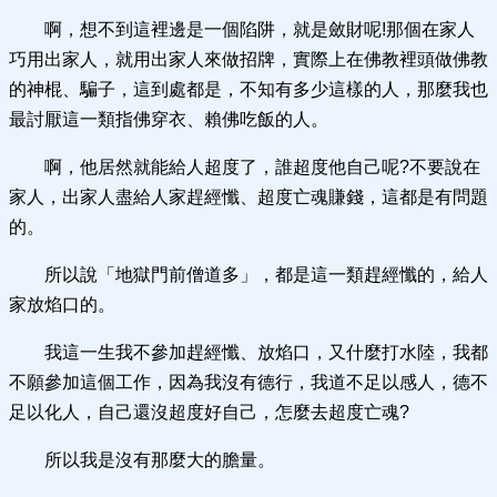
啊，想不到這裡邊是一個陷阱，就是斂財呢!那個在家人
巧用出家人，就用出家人來做招牌，實際上在佛教裡頭做佛教
的神棍、騙子，這到處都是，不知有多少這樣的人，那麼我也
最討厭這一類指佛穿衣、賴佛吃飯的人。
啊，他居然就能給人超度了，誰超度他自己呢?不要說在
家人，出家人盡給人家趕經懺、超度亡魂賺錢，這都是有問題
的。
所以說「地獄門前僧道多」，都是這一類趕經懺的，給人
家放焰口的。
我這一生我不參加趕經懺、放焰口，又什麼打水陸，我都
不願參加這個工作，因為我沒有德行，我道不足以感人，德不
足以化人，自己還沒超度好自己，怎麼去超度亡魂?
所以我是沒有那麼大的膽量。