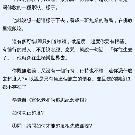
國佛教的一種形狀、樣子。
他就沒想一想這樣子下去，養成一班無業的遊民，在佛教
里混飯吃。
這有多可惜啊!只知道賺錢，做超度，超度你要有根基、
有德行的僧人，不用說念經、念咒，就說一句話，「你往生去
了。」他就會往生極樂世界去。
你既無道德，又沒有一個行持，行持也不檢，這你憑什麼
去超度人?可以說是只有負這個施主的債務。並且佛的制度也
都不存在了。
恭錄自《宣化老和尚追思紀念專輯》
如何真正超度?
①問：請問如何才能超度祖先或孤魂?