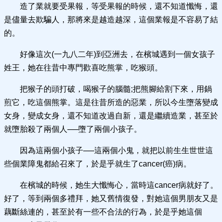
造了業就要受果報，等受果報的時候，還不知道懺悔，還
是儘量去欺騙人，那將來是越造越深，這個業報是不容易了結
的。
好像這次(一九八二年)到亞洲去，在檳城遇到一個女孩子
姓王，她在往昔中專門歡喜吃熊掌，吃猴頭。
把猴子的頭打破，喝猴子的腦髓;把熊腳給割下來，用鍋
煎它，吃這個熊掌。這是往昔所造的惡業，所以今生墮落變成
女身，變成女身，還不知道改過自新，還是繼續造業，甚至於
就墮胎殺了兩個人──墮了兩個小孩子。
因為這兩個小孩子──這兩個小鬼，就把以前生生世世這
些個業障鬼都給召來了，於是乎就生了cancer(癌)病。
在檳城的時候，她生大懺悔心，當時這cancer病就好了。
好了，等到兩個多禮拜，她又舊情復發，對她這個男朋友又是
藕斷絲連的，甚至於有一些不合法的行為，於是乎她這個