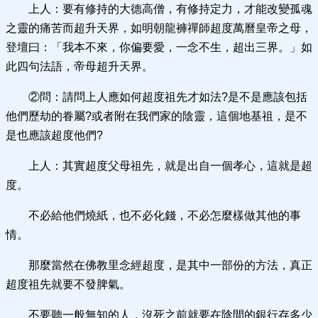
上人：要有修持的大德高僧，有修持定力，才能改變孤魂
之靈的痛苦而超升天界，如明朝龍褲禪師超度萬曆皇帝之母，
登壇曰：「我本不來，你偏要愛，一念不生，超出三界。」如
此四句法語，帝母超升天界。
②問：請問上人應如何超度祖先才如法?是不是應該包括
他們歷劫的眷屬?或者附在我們家的陰靈，這個地基祖，是不
是也應該超度他們?
上人：其實超度父母祖先，就是出自一個孝心，這就是超
度。
不必給他們燒紙，也不必化錢，不必怎麼樣做其他的事
情。
那麼當然在佛教里念經超度，是其中一部份的方法，真正
超度祖先就要不發脾氣。
不要聽一般無知的人，沒死之前就要在陰間的銀行存多少