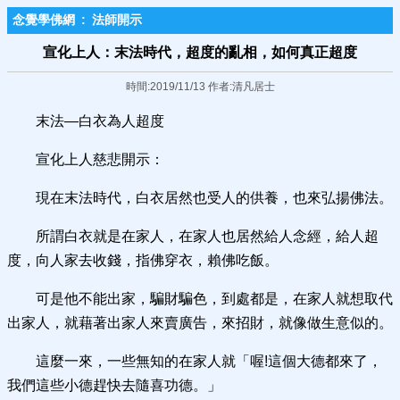
念覺學佛網
:
法師開示
宣化上人：末法時代，超度的亂相，如何真正超度
時間:2019/11/13 作者:清凡居士
末法—白衣為人超度
宣化上人慈悲開示：
現在末法時代，白衣居然也受人的供養，也來弘揚佛法。
所謂白衣就是在家人，在家人也居然給人念經，給人超
度，向人家去收錢，指佛穿衣，賴佛吃飯。
可是他不能出家，騙財騙色，到處都是，在家人就想取代
出家人，就藉著出家人來賣廣告，來招財，就像做生意似的。
這麼一來，一些無知的在家人就「喔!這個大德都來了，
我們這些小德趕快去隨喜功德。」