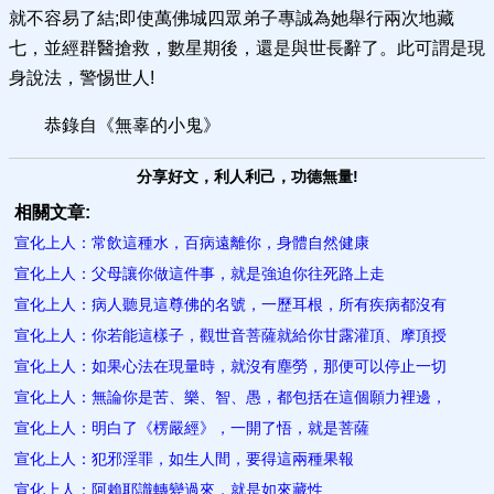
就不容易了結;即使萬佛城四眾弟子專誠為她舉行兩次地藏
七，並經群醫搶救，數星期後，還是與世長辭了。此可謂是現
身說法，警惕世人!
恭錄自《無辜的小鬼》
分享好文，利人利己，功德無量!
相關文章:
宣化上人：常飲這種水，百病遠離你，身體自然健康
宣化上人：父母讓你做這件事，就是強迫你往死路上走
宣化上人：病人聽見這尊佛的名號，一歷耳根，所有疾病都沒有
宣化上人：你若能這樣子，觀世音菩薩就給你甘露灌頂、摩頂授
宣化上人：如果心法在現量時，就沒有塵勞，那便可以停止一切
宣化上人：無論你是苦、樂、智、愚，都包括在這個願力裡邊，
宣化上人：明白了《楞嚴經》，一開了悟，就是菩薩
宣化上人：犯邪淫罪，如生人間，要得這兩種果報
宣化上人：阿賴耶識轉變過來，就是如來藏性