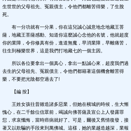
生世世的父母祖先、冤親債主，令他們都離苦得樂，了生脫
死。
有一分功就有一分果，你在這兒誠心誠意地念地藏王菩
薩，地藏王菩薩感動、知道你這麼誠心念他的名號，他就超度
你的業障，令你修真有份，進道無魔，早消業障，早離痛苦，
往生到極樂世界，這是我們打地藏七的一個主因。
所以各位要拿出一個真心，拿出一點誠心來，超度我們過
去生的父母祖先、冤親債主，令他們都籍著這個機會離苦得
樂，不要把光陰都空過去了!
【編 按】
王姓女孩往昔雖造諸多惡業，但她在檳城的時候，生大慚
愧心，在二千餘位信眾前，竭誠向佛菩薩及宣公上人發露罪
愆，求哀懺悔，當時癌病就好了。可是，爾後又舊情復發，接
著又以欺騙的手段來到萬佛城。這樣，她的業越造越深，業報