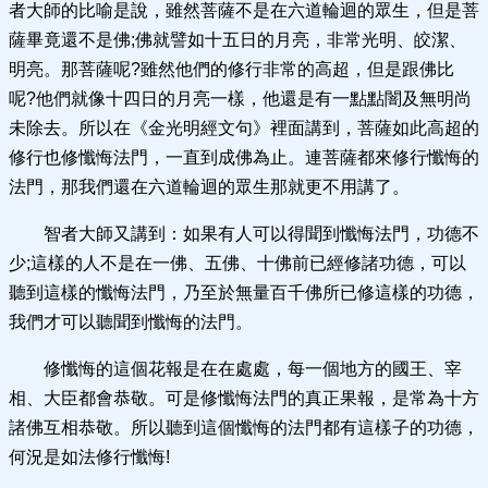
者大師的比喻是說，雖然菩薩不是在六道輪迴的眾生，但是菩
薩畢竟還不是佛;佛就譬如十五日的月亮，非常光明、皎潔、
明亮。那菩薩呢?雖然他們的修行非常的高超，但是跟佛比
呢?他們就像十四日的月亮一樣，他還是有一點點闇及無明尚
未除去。所以在《金光明經文句》裡面講到，菩薩如此高超的
修行也修懺悔法門，一直到成佛為止。連菩薩都來修行懺悔的
法門，那我們還在六道輪迴的眾生那就更不用講了。
智者大師又講到：如果有人可以得聞到懺悔法門，功德不
少;這樣的人不是在一佛、五佛、十佛前已經修諸功德，可以
聽到這樣的懺悔法門，乃至於無量百千佛所已修這樣的功德，
我們才可以聽聞到懺悔的法門。
修懺悔的這個花報是在在處處，每一個地方的國王、宰
相、大臣都會恭敬。可是修懺悔法門的真正果報，是常為十方
諸佛互相恭敬。所以聽到這個懺悔的法門都有這樣子的功德，
何況是如法修行懺悔!