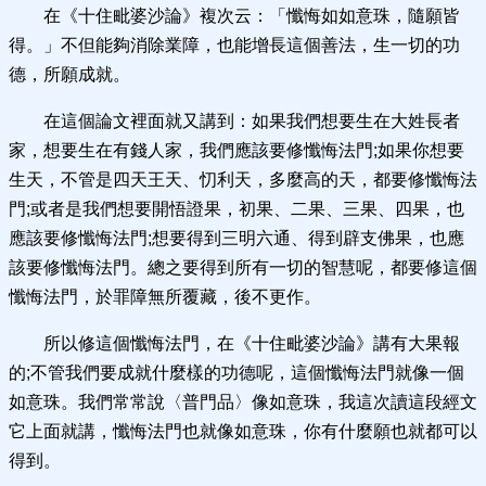
在《十住毗婆沙論》複次云：「懺悔如如意珠，隨願皆
得。」不但能夠消除業障，也能增長這個善法，生一切的功
德，所願成就。
在這個論文裡面就又講到：如果我們想要生在大姓長者
家，想要生在有錢人家，我們應該要修懺悔法門;如果你想要
生天，不管是四天王天、忉利天，多麼高的天，都要修懺悔法
門;或者是我們想要開悟證果，初果、二果、三果、四果，也
應該要修懺悔法門;想要得到三明六通、得到辟支佛果，也應
該要修懺悔法門。總之要得到所有一切的智慧呢，都要修這個
懺悔法門，於罪障無所覆藏，後不更作。
所以修這個懺悔法門，在《十住毗婆沙論》講有大果報
的;不管我們要成就什麼樣的功德呢，這個懺悔法門就像一個
如意珠。我們常常說〈普門品〉像如意珠，我這次讀這段經文
它上面就講，懺悔法門也就像如意珠，你有什麼願也就都可以
得到。