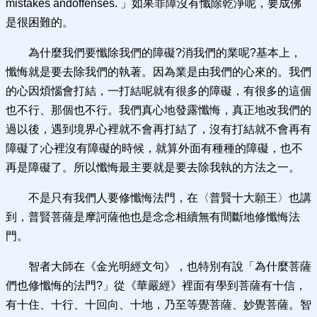
mistakes andoffenses. 」如果罪障沒有懺除乾淨呢，要成佛
是很困難的。
為什麼我們要懺除我們的障礙?消我們的業呢?基本上，
懺悔就是要去除我們的執著。因為業是由我們的心來的。我們
的心因煩惱會打結，一打結呢就有很多的障礙，有很多的這個
也不行、那個也不行。我們真心地發露懺悔，真正地改我們的
過以後，遇到境界心裡就不會再打結了，沒有打結就不會再有
障礙了;心裡沒有障礙的時候，就算外面有種種的障礙，也不
再是障礙了。所以懺悔最主要就是要去除我執的方法之一。
不是只有我們人要修懺悔法門，在〈普賢十大願王〉也講
到，普賢菩薩是摩訶薩他也是念念相續無有間斷地修懺悔法
門。
智者大師在《金光明經文句》，也特別有說「為什麼菩薩
們也修懺悔的法門?」從《華嚴經》裡面有學到菩薩有十信，
有十住、十行、十回向、十地，乃至等覺菩薩、妙覺菩薩。智