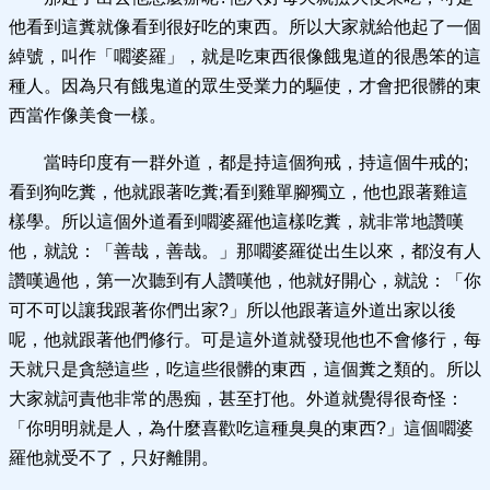
他看到這糞就像看到很好吃的東西。所以大家就給他起了一個
綽號，叫作「嚪婆羅」，就是吃東西很像餓鬼道的很愚笨的這
種人。因為只有餓鬼道的眾生受業力的驅使，才會把很髒的東
西當作像美食一樣。
當時印度有一群外道，都是持這個狗戒，持這個牛戒的;
看到狗吃糞，他就跟著吃糞;看到雞單腳獨立，他也跟著雞這
樣學。所以這個外道看到嚪婆羅他這樣吃糞，就非常地讚嘆
他，就說：「善哉，善哉。」那嚪婆羅從出生以來，都沒有人
讚嘆過他，第一次聽到有人讚嘆他，他就好開心，就說：「你
可不可以讓我跟著你們出家?」所以他跟著這外道出家以後
呢，他就跟著他們修行。可是這外道就發現他也不會修行，每
天就只是貪戀這些，吃這些很髒的東西，這個糞之類的。所以
大家就訶責他非常的愚痴，甚至打他。外道就覺得很奇怪：
「你明明就是人，為什麼喜歡吃這種臭臭的東西?」這個嚪婆
羅他就受不了，只好離開。