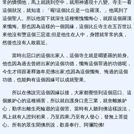
常的憐憫他，馬上就跳到空中，就用神通現十八變。寺主一看
這個狀況，就知道：「喔!這個比丘是一位羅漢。」他罵到了
這個聖人。所以他當下就深生這種慚愧懺悔心，就跟這個羅漢
來懺悔。那也因為這樣的一個因緣，這個比丘寺主在五百世以
來他沒有墮這個三惡道;但是他生在人中，身體就常常的臭，
然後也沒有人敢親近。
當時出惡口的這個出家人，這個寺主就是嚪婆羅的前身。
他也因為過去曾經出家的這個功德，懺悔這個罪過的功德呢，
今生才得跟著釋迦牟尼佛出家;也因為這個懺悔、悔過的這個
功德，也能夠有這個因緣可以成就聖果。
所以在佛說完這個因緣以後，大家都覺悟到這個惡口、這
個嫉妒心的這種禍害，所以就自護身口意三業，就舍離嫉妒
心，勤求出離生死輪迴的這個苦。當時有人聽到佛這樣說法，
馬上就有人證到初果，乃至四果;乃至有人發心，發無上菩提
心。所有的眾生聞佛所說，歡喜奉行。阿彌陀佛!