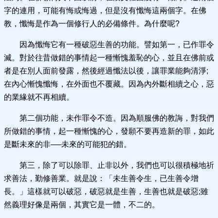
字的連用，可能有悔或悔過，但是沒有懺悔這兩個字。在佛
教，懺悔是作為一個修行人的必備條件。為什麼呢?
因為懺悔它有一種破惡生善的功能。譬如第一，已作罪令
滅。對於往昔做錯的事情起一種慚愧羞恥的心，並且在佛前或
者是在別人面前發露，然後經過懺法以後，讓罪業能夠清淨;
在內心慚愧懺悔，在外面也不覆藏。因為內外斷相續之心，惡
的業緣就不再相續。
第二個功能，未作罪令不造。因為順服佛的教誨，對我們
所做錯的事情，起一種慚愧的心，發願不要再造新的罪，如此
是斷未來的非──未來的可能犯的錯。
第三，除了可以除罪、止非以外，我們也可以很積極地祈
求善法，勤修善業。就是說：「未生善令生，已生善令增
長。」這樣就可以破惡，破惡就是生善，生善也就是破惡;雖
然義理好像是兩個，其實它是一體，不二的。