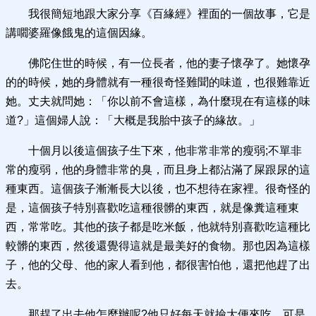
我很簡短地跟大家分享《百緣經》裡面的一個故事，它是
講嚪婆羅像餓鬼的這個因緣。
佛陀住世的時候，有一位長者，他的妻子懷孕了。她懷孕
的的時候，她的身體就有一種很奇怪難聞的味道，也很難靠近
她。丈夫就問她：「你以前不會這樣，為什麼現在有這樣的味
道?」這個婦人說：「大概是我胎中孩子的緣故。」
十個月以後這個孩子生下來，他非常非常的瘦弱;不單非
常的瘦弱，他的身體非常的臭，而且身上都沾滿了屎跟尿的這
種東西。這個孩子漸漸長大以後，也不想待在家裡。很奇怪的
是，這個孩子特別喜歡吃這種很髒的東西，就是像糞這種東
西，常常吃。其他的孩子都是吃米飯，他就特別喜歡吃這種比
較髒的東西，然後還覺得這就是最美好的食物。那也因為這樣
子，他的父母、他的家人看到他，都很害怕他，還把他趕了出
去。
那趕了出去他怎麼辦呢?他只好每天就撿大便來吃，可是