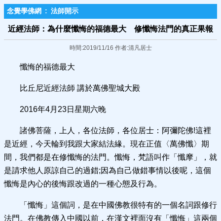
念覺學佛網
:
法師開示
近經法師：為什麼懺悔的福德最大 修懺悔法門的真正果報
時間:2019/11/16 作者:清凡居士
懺悔的福德最大
比丘尼近經法師 講於萬佛聖城大殿
2016年4月23日星期六晚
諸佛菩薩，上人，各位法師，各位居士：阿彌陀佛!這裡
是近經，今天輪到我跟大家結法緣。現在正值〈萬佛懺〉期
間，我們都是在修懺悔的法門。懺悔，梵語叫作「懺摩」，就
是請求他人原諒自己的過錯;因為自己做錯事情以後呢，這個
懺悔是內心的後悔跟改過的一種心態及行為。
「懺悔」這個詞，是在中國佛教很特有的一個名詞跟修行
法門。在佛教傳入中國以前，在漢文裡面沒有「懺悔」這兩個