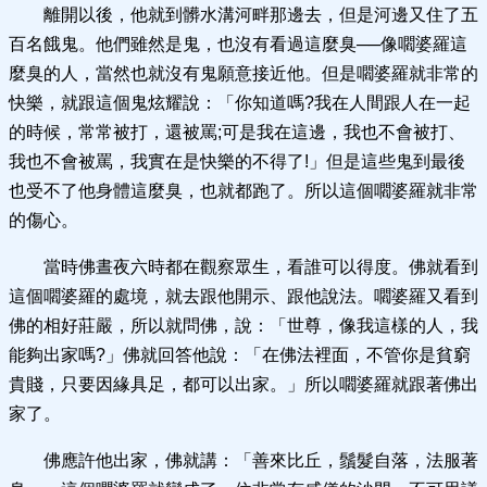
離開以後，他就到髒水溝河畔那邊去，但是河邊又住了五
百名餓鬼。他們雖然是鬼，也沒有看過這麼臭──像嚪婆羅這
麼臭的人，當然也就沒有鬼願意接近他。但是嚪婆羅就非常的
快樂，就跟這個鬼炫耀說：「你知道嗎?我在人間跟人在一起
的時候，常常被打，還被罵;可是我在這邊，我也不會被打、
我也不會被罵，我實在是快樂的不得了!」但是這些鬼到最後
也受不了他身體這麼臭，也就都跑了。所以這個嚪婆羅就非常
的傷心。
當時佛晝夜六時都在觀察眾生，看誰可以得度。佛就看到
這個嚪婆羅的處境，就去跟他開示、跟他說法。嚪婆羅又看到
佛的相好莊嚴，所以就問佛，說：「世尊，像我這樣的人，我
能夠出家嗎?」佛就回答他說：「在佛法裡面，不管你是貧窮
貴賤，只要因緣具足，都可以出家。」所以嚪婆羅就跟著佛出
家了。
佛應許他出家，佛就講：「善來比丘，鬚髮自落，法服著