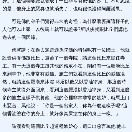
身。」這個嚪婆羅就變成了一位非常有威儀的沙門。不可思議
的是，他身上的惡臭也就消失了，也就很快證得阿羅漢果。
可是佛的弟子們覺得非常的奇怪，為什麼嚪婆羅這樣子的
人他可以出家，以後馬上就可以證果?所以佛就跟比丘們講他
過去的一個因緣。
佛就講：在過去迦羅迦孫陀佛的時候呢有一位國王，他就
設齋供養佛跟比丘，還蓋了一個寺院，請這個比丘來擔任寺
主。有一天這個寺主跟其他的僧眾不在，剛好有一位羅漢比丘
來到寺中，他非常有威儀。施主們就看到這個比丘的威儀凜
然，就請這個羅漢來沐浴;沐浴以後又以香油塗身。那這個時
候寺主就從外面回來，看到這個羅漢以香油塗身，又看到這麼
多的施主這樣子供養他，他的心裡非常非常的嫉妒，就馬上口
出惡言，罵他說：「你是一個出家人，你為什麼這樣子呢?這
個香油塗在你的身上，就好像糞屎塗在你的身上一樣。」
羅漢看到這個比丘起這種嫉妒心，還口出惡言罵他;他非