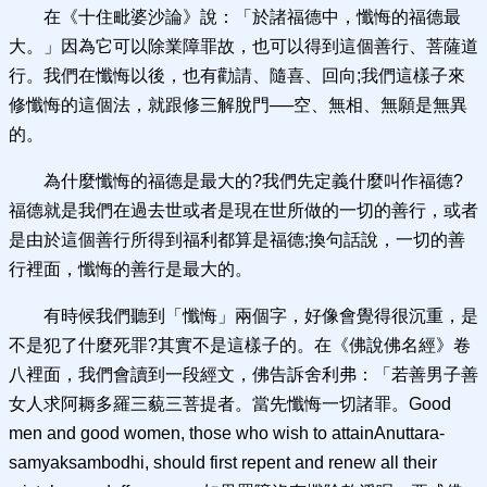
在《十住毗婆沙論》說：「於諸福德中，懺悔的福德最
大。」因為它可以除業障罪故，也可以得到這個善行、菩薩道
行。我們在懺悔以後，也有勸請、隨喜、回向;我們這樣子來
修懺悔的這個法，就跟修三解脫門──空、無相、無願是無異
的。
為什麼懺悔的福德是最大的?我們先定義什麼叫作福德?
福德就是我們在過去世或者是現在世所做的一切的善行，或者
是由於這個善行所得到福利都算是福德;換句話說，一切的善
行裡面，懺悔的善行是最大的。
有時候我們聽到「懺悔」兩個字，好像會覺得很沉重，是
不是犯了什麼死罪?其實不是這樣子的。在《佛說佛名經》卷
八裡面，我們會讀到一段經文，佛告訴舍利弗：「若善男子善
女人求阿耨多羅三藐三菩提者。當先懺悔一切諸罪。Good
men and good women, those who wish to attainAnuttara-
samyaksambodhi, should first repent and renew all their