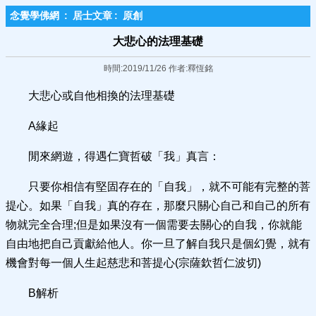
念覺學佛網
:
居士文章
:
原創
大悲心的法理基礎
時間:2019/11/26 作者:釋恆銘
大悲心或自他相換的法理基礎
A緣起
閒來網遊，得遇仁寶哲破「我」真言：
只要你相信有堅固存在的「自我」，就不可能有完整的菩
提心。如果「自我」真的存在，那麼只關心自己和自己的所有
物就完全合理;但是如果沒有一個需要去關心的自我，你就能
自由地把自己貢獻給他人。你一旦了解自我只是個幻覺，就有
機會對每一個人生起慈悲和菩提心(宗薩欽哲仁波切)
B解析