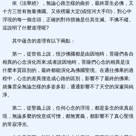
依《法華經》，無論心路怎樣的曲折，最終眾生必佛，又
十方三世有無量佛國。又依楞嚴大定(或恆河大手印)，對心中
浮現的每一個念頭，正確的對待措施是任其生滅、不擒不縱。
這說明了什麼道理呢?
其中蘊含的道理有以下兩點：
第一，從世俗上說，恆沙佛國都是由因地時，菩薩們各自
相異的心念演化而來;或者說因地時，菩薩們心念的相異是沒
什麼本質區別的，最終都能演化為佛國聖境。在通往佛果的過
程中，心念的差異僅造成心路的區別，影響不了最終的佛果;
就像雲朵無論怎樣的多姿多彩，通通影響不了天空的深邃與純
淨。
第二，從聖義上說，任何心念的浮現，都是妄念的依真起
現，無論多麼的悅意或可憎，都無實義，都影響不了真心聖境
的常寂淨光。