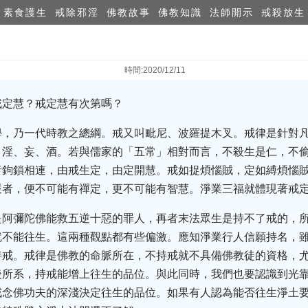
素食護生
戒除邪淫
佛教故事
佛教知識
法師開示
戒殺放生
時間:2020/12/11
戒定慧？戒定慧有次第嗎？
學，乃一代時教之總綱。戒又叫毗尼、波羅提木叉。戒律是針對
、淫、妄、酒。若與儒家的「五常」相對而言，不殺生是仁，不
者鉤鎖相連，由戒生定，由定開慧。戒如捉煩惱賊，定如縛煩惱
嚴者，便不可能有禪定，更不可能有智慧。淨業三福就體現著戒
是阿彌陀佛能救五逆十惡的罪人，再者末法眾生是持不了戒的，
就不能往生。這兩種觀點都有些偏激。應知淨業行人信願持名，
持戒。戒律是佛教的命脈所在，不持戒就不具備佛教徒的資格，
後所系，持戒能增上往生的品位。與此同時，我們也要認識到光
戒念佛功夫的深淺決定往生的品位。如果有人認為能否往生淨土