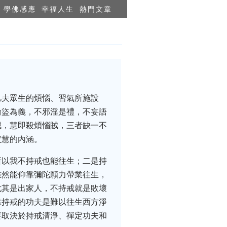
學佛感應
幸福人生
熱門文章
凡夫眾生的煩惱、習氣所施設
偷盜為義，不邪淫是禮，不妄語
賊，慧即殺煩惱賊，三者缺一不
定慧的內涵。
所以我不持戒也能往生；二是持
雖然能仰靠彌陀願力帶業往生，
尤其是出家人，不持戒就是敗壞
靠持戒的功夫是難以往生西方淨
要取決於持戒清淨、禪定功夫和