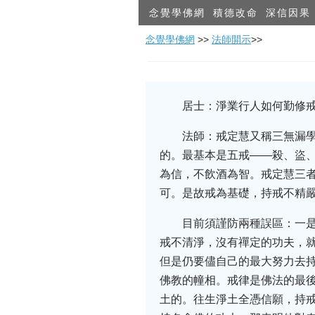
念覺學佛網
積德改命
深信因果
念覺學佛網
>>
法師開示
>>
居士：淨業行人如何勤修
法師：戒定慧又稱三無漏
的。最基本是五戒——殺、盜
為信，不飲酒為智。戒定慧三
可。是故戒為基礎，持戒不精
目前須謹防兩種誤區：一
戒不清淨，沒有禪定的功夫，
但是仍要儘自己的最大努力去
佛教的幢相。戒律是佛法的最
土的。往生淨土全憑信願，持