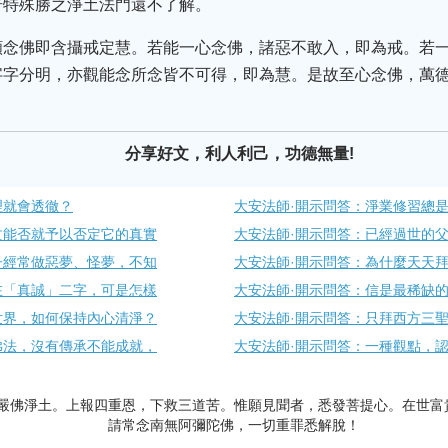
奇特殊勝之淨土法門還不了解。
願念佛即含攝戒定慧。若能一心念佛，諸惡不敢入，即為戒。若
字字分明，亦觀能念所念皆不可得，即為慧。是故至心念佛，萬
分享好文，利人利己，功德無量!
理就會透徹？
大安法師·開示問答：淨業修習總
文能否就予以否定它的真實
大安法師·開示問答：已經過世的
子經常做惡夢、怪夢，不知
大安法師·開示問答：為什麼天天
在「真誠」二字，可是怎樣
大安法師·開示問答：信是最稀缺的
世界，如何保持內心清淨？
大安法師·開示問答：只拜西方三
佛法，沒有傳承不能成就，
大安法師·開示問答：一種觀點，
嚴佛淨土。上報四重恩，下救三道苦。惟願見聞者，悉發菩提心。在世富
請常念南無阿彌陀佛，一切重罪悉解脫！