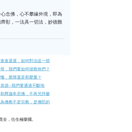
一心念佛，心不攀緣外境，即為
德齊彰，一法具一切法，妙德難
是進進退退，如何對治這一煩
父母，我們要如何拯救他們？
拜懺，業障還是那麼重？
資源--我們要通過不斷地
聖和釋迦牟尼佛，不再另拜藥
認為佛教不是宗教，是佛陀的
貴全，往生極樂國。